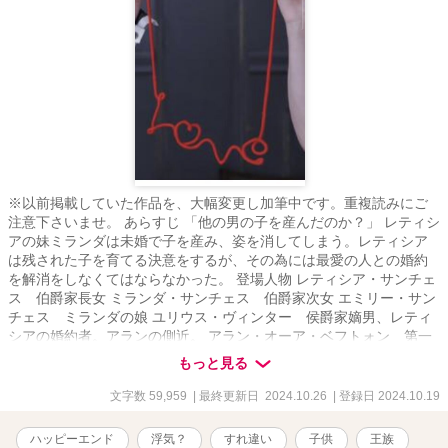
※以前掲載していた作品を、大幅変更し加筆中です。重複読みにご
注意下さいませ。 あらすじ 「他の男の子を産んだのか？」 レティシ
アの妹ミランダは未婚で子を産み、姿を消してしまう。レティシア
は残された子を育てる決意をするが、その為には最愛の人との婚約
を解消をしなくてはならなかった。 登場人物 レティシア・サンチェ
ス 伯爵家長女 ミランダ・サンチェス 伯爵家次女 エミリー・サン
チェス ミランダの娘 ユリウス・ヴィンター 侯爵家嫡男、レティ
シアの婚約者。アランの側近。 アラン・オーア・ベフトォン 第一
王子 イヴ・ヴァルト ヴァルト伯爵の嫡男で子爵の爵位を持つ。文
もっと見る
官、アランの側近、ユリウスの友人 オヴァル・シュトラール エミ
リーの父親 モリス・シュルツ 男爵家三男。レティシアの友人
文字数 59,959
| 最終更新日 2024.10.26
| 登録日 2024.10.19
ハッピーエンド
浮気？
すれ違い
子供
王族