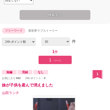
フリーワード
異世界ラブストーリー
件
1
件
1
ページ
短編
完結
なし
1
お気に入り:
842
24h.ポイント：
0
妹が子供を産んで消えました
山田ランチ