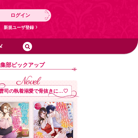
ログイン
新規ユーザ登録
メ
編集部ピックアップ
曹司の執着溺愛で骨抜きに…♡