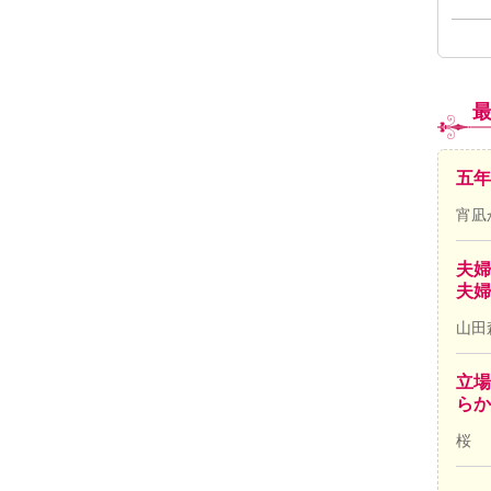
五年
宵凪
夫婦
夫婦
山田
立場
ら
桜