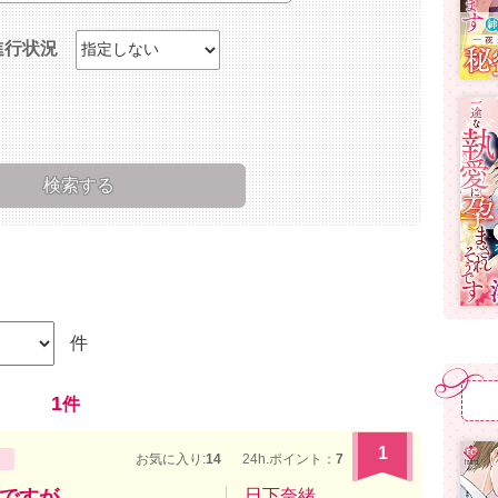
進行状況
件
1
件
1
お気に入り:
14
24h.ポイント：
7
ですが
日下奈緒