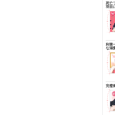
死亡
羽目
利害
な溺
完璧