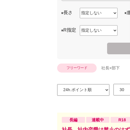
長さ
R指定
社長×部下
フリーワード
長編
連載中
R18
社長、社内恋愛は禁止のはず