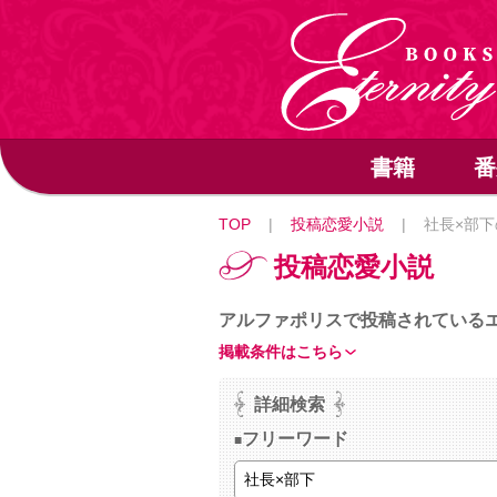
書籍
番
TOP
|
投稿恋愛小説
|
社長×部下
投稿恋愛小説
アルファポリスで投稿されている
掲載条件はこちら
詳細検索
フリーワード