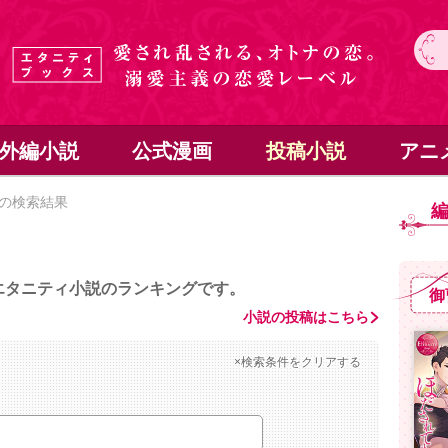
外編小説
公式漫画
投稿小説
アニ
の検索結果
エタニティ小説のランキングです。
御
小説の投稿はこちら
×検索条件をクリアする