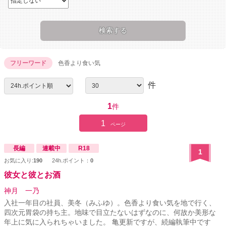
フリーワード
色香より食い気
件
1
件
1
ページ
長編
連載中
R18
1
お気に入り:
190
24h.ポイント：
0
彼女と彼とお酒
神月 一乃
入社一年目の社員、美冬（みふゆ）。色香より食い気を地で行く、
四次元胃袋の持ち主。地味で目立たないはずなのに、何故か美形な
年上に気に入られちゃいました。 亀更新ですが、続編執筆中です