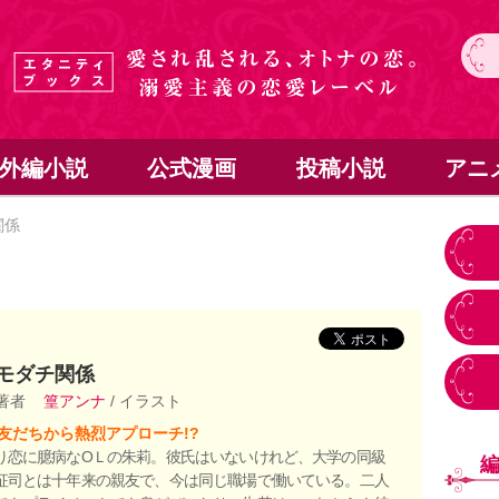
外編小説
公式漫画
投稿小説
アニ
関係
モダチ関係
 著者
篁アンナ
/ イラスト
友だちから熱烈アプローチ!?
り恋に臆病なОＬの朱莉。彼氏はいないけれど、大学の同級
征司とは十年来の親友で、今は同じ職場で働いている。二人