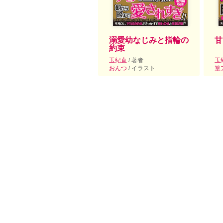
溺愛幼なじみと指輪の
甘
約束
玉紀直
/ 著者
玉
おんつ
/ イラスト
篁