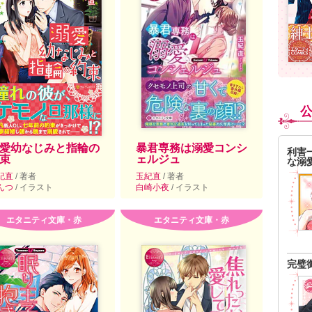
愛幼なじみと指輪の
暴君専務は溺愛コンシ
利害
束
ェルジュ
な溺
紀直
/ 著者
玉紀直
/ 著者
んつ
/ イラスト
白崎小夜
/ イラスト
エタニティ文庫・赤
エタニティ文庫・赤
完璧