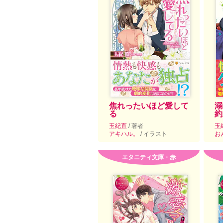
焦れったいほど愛して
溺
る
約
玉紀直
/ 著者
玉
アキハル。
/ イラスト
お
エタニティ文庫・赤