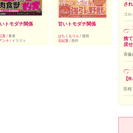
され
コル
いトモダチ関係
甘いトモダチ関係
紀直
/ 著者
はちくもりん
/ 漫画
捨て
アンナ
/ イラスト
玉紀直
/ 原作
戻せ
斉藤
【R
臣桜