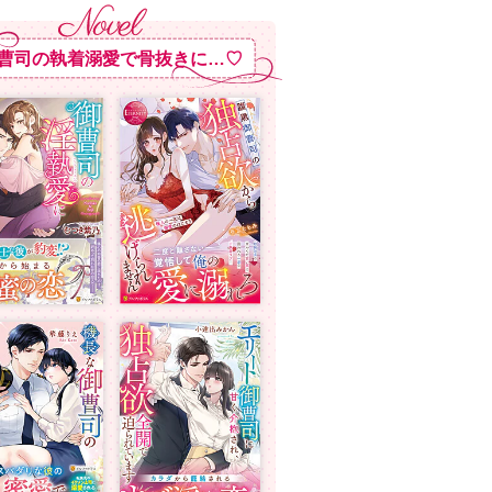
曹司の執着溺愛で骨抜きに…♡