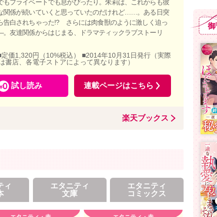
でもプライベートでも息がぴったり。朱莉は、これからも彼
な関係が続いていくと思っていたのだけれど……。ある日突
ら告白されちゃった!? さらには肉食獣のように激しく迫っ
御
―。友達関係からはじまる、ドラマティックラブストーリ
■定価1,320円（10%税込） ■2014年10月31日発行（実際
は書店、各電子ストアによって異なります）
試し読み
連載ページはこちら
楽天ブックス
ティ
エタニティ
エタニティ
本
文庫
コミックス