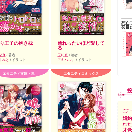
死亡
羽目
り王子の抱き枕
焦れったいほど愛して
る
紀直
/ 著者
玉紀直
/ 著者
井みと
/ イラスト
アキハル。
/ イラスト
エタニティ文庫・赤
エタニティコミックス
婚約
れた
才覚