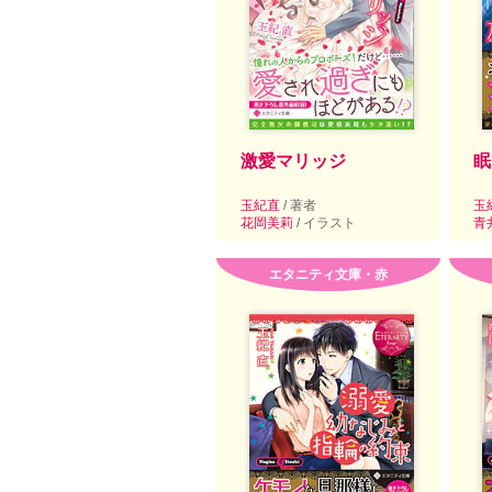
激愛マリッジ
眠
玉紀直
/ 著者
玉
花岡美莉
/ イラスト
青
エタニティ文庫・赤