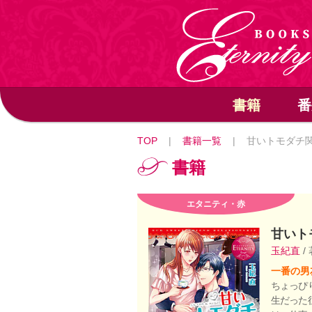
書籍
番
TOP
|
書籍一覧
|
甘いトモダチ
書籍
エタニティ・赤
甘いト
玉紀直
/
一番の男
ちょっぴ
生だった