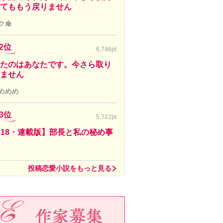
てももう戻りません
ク傘
2位
6,746pt
たのはあなたです。今さら取り
ません
めめめ
3位
5,722pt
-18・連載版】部長と私の秘め事
投稿恋愛小説をもっと見る