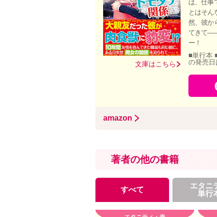
は、仕事
とはそん
然、彼か
てきて―
ー！
■単行本 
の発売日
文庫はこちら
amazon
著者の他の書籍
エタニ
すべて
単行