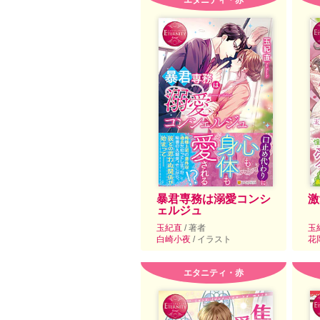
エタニティ・赤
暴君専務は溺愛コンシ
激
ェルジュ
玉紀直
/ 著者
玉
白崎小夜
/ イラスト
花
エタニティ・赤