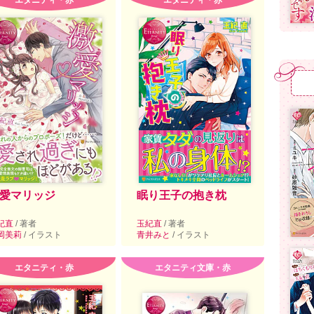
エタニティ・赤
エタニティ・赤
愛マリッジ
眠り王子の抱き枕
紀直
/ 著者
玉紀直
/ 著者
岡美莉
/ イラスト
青井みと
/ イラスト
エタニティ・赤
エタニティ文庫・赤