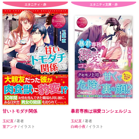
エタニティ・赤
エタニティ文庫・赤
甘いトモダチ関係
暴君専務は溺愛コンシェルジュ
玉紀直
/ 著者
玉紀直
/ 著者
篁アンナ
/ イラスト
白崎小夜
/ イラスト