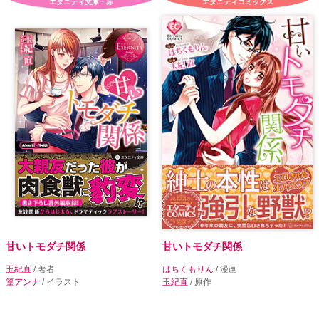
エタニティ文庫・赤
エタニティコミックス
甘いトモダチ関係
甘いトモダチ関係
玉紀直
/ 著者
はちくもりん
/ 漫画
篁アンナ
/ イラスト
玉紀直
/ 原作