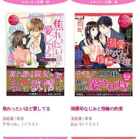
エタニティ文庫・赤
エタニティ文庫・赤
焦れったいほど愛してる
溺愛幼なじみと指輪の約束
玉紀直
/ 著者
玉紀直
/ 著者
アキハル。
/ イラスト
おんつ
/ イラスト