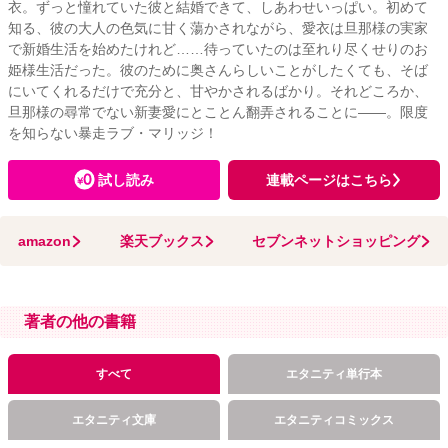
衣。ずっと憧れていた彼と結婚できて、しあわせいっぱい。初めて
知る、彼の大人の色気に甘く蕩かされながら、愛衣は旦那様の実家
で新婚生活を始めたけれど……待っていたのは至れり尽くせりのお
姫様生活だった。彼のために奥さんらしいことがしたくても、そば
にいてくれるだけで充分と、甘やかされるばかり。それどころか、
旦那様の尋常でない新妻愛にとことん翻弄されることに――。限度
を知らない暴走ラブ・マリッジ！
試し読み
連載ページはこちら
amazon
楽天ブックス
セブンネットショッピング
著者の他の書籍
すべて
エタニティ単行本
エタニティ文庫
エタニティコミックス