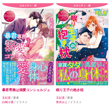
エタニティ・赤
エタニティ・赤
暴君専務は溺愛コンシェルジュ
眠り王子の抱き枕
玉紀直
/ 著者
玉紀直
/ 著者
白崎小夜
/ イラスト
青井みと
/ イラスト