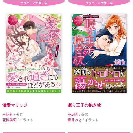
エタニティ文庫・赤
エタニティ文庫・赤
激愛マリッジ
眠り王子の抱き枕
玉紀直
/ 著者
玉紀直
/ 著者
花岡美莉
/ イラスト
青井みと
/ イラスト