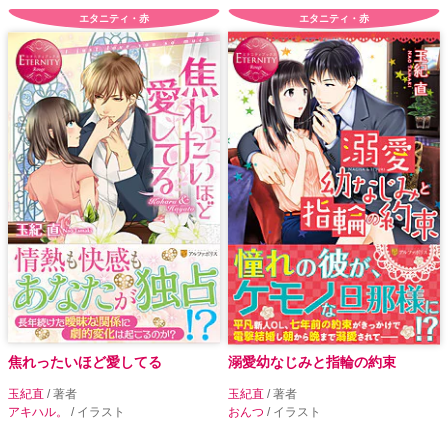
エタニティ・赤
エタニティ・赤
焦れったいほど愛してる
溺愛幼なじみと指輪の約束
玉紀直
/ 著者
玉紀直
/ 著者
アキハル。
/ イラスト
おんつ
/ イラスト