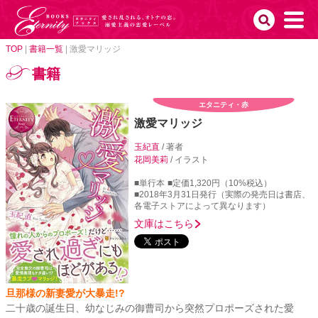
TOP
|
書籍一覧
|
激愛マリッジ
書籍
エタニティ・赤
激愛マリッジ
玉紀直
/ 著者
花岡美莉
/ イラスト
■単行本
■定価1,320円（10%税込）
■2018年3月31日発行（実際の発売日は書店、
各電子ストアによって異なります）
文庫はこちら
旦那様の新妻愛が大暴走!?
二十歳の誕生日、幼なじみの御曹司から突然プロポーズされた愛