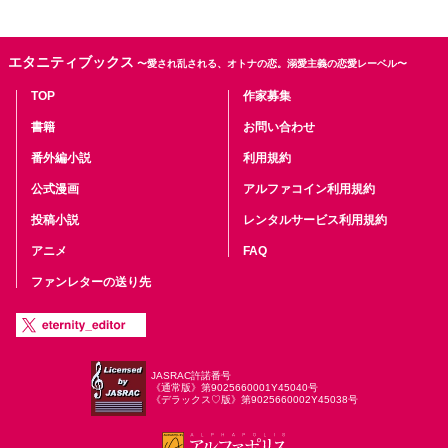
エタニティブックス
〜愛され乱される、オトナの恋。溺愛主義の恋愛レーベル〜
TOP
作家募集
書籍
お問い合わせ
番外編小説
利用規約
公式漫画
アルファコイン利用規約
投稿小説
レンタルサービス利用規約
アニメ
FAQ
ファンレターの送り先
JASRAC許諾番号
《通常版》第9025660001Y45040号
《デラックス♡版》第9025660002Y45038号