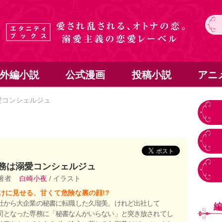
外編小説
公式漫画
投稿小説
アニ
愛コンシェルジュ
務は溺愛コンシェルジュ
 著者
白崎小夜
/ イラスト
けに見せる、甘くて危険な裏の顔!?
社から大企業の秘書に転職した久瑠美。けれど出社して
司となった専務に「秘書なんかいらない」と突き放されてし