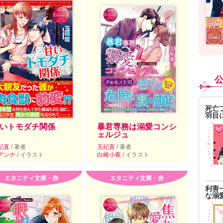
死亡
羽目
いトモダチ関係
暴君専務は溺愛コンシ
ェルジュ
紀直
/ 著者
玉紀直
/ 著者
アンナ
/ イラスト
白崎小夜
/ イラスト
エタニティ文庫・赤
エタニティ文庫・赤
利害
な溺