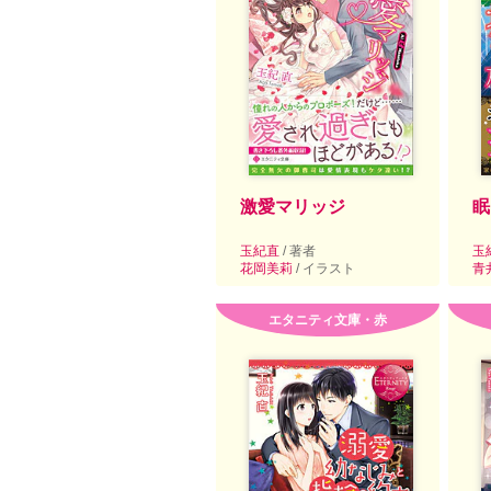
激愛マリッジ
眠
玉紀直
/ 著者
玉
花岡美莉
/ イラスト
青
エタニティ文庫・赤