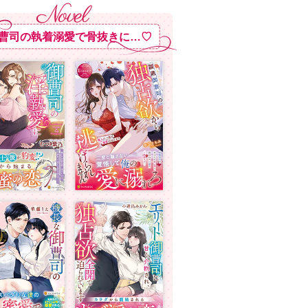
曹司の執着溺愛で骨抜きに…♡