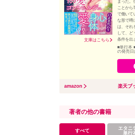
まった。
ことから
で働いて
な形で噂
は、それ
して、ど
条件を出
文庫はこちら
■単行本 
の発売日
amazon
楽天ブ
著者の他の書籍
エタニ
すべて
単行