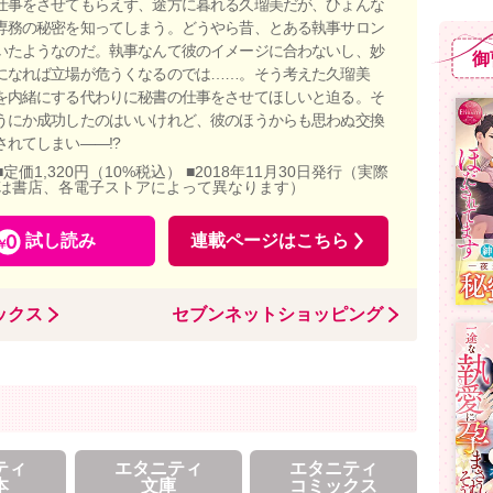
仕事をさせてもらえず、途方に暮れる久瑠美だが、ひょんな
専務の秘密を知ってしまう。どうやら昔、とある執事サロン
いたようなのだ。執事なんて彼のイメージに合わないし、妙
御
になれば立場が危うくなるのでは……。そう考えた久瑠美
を内緒にする代わりに秘書の仕事をさせてほしいと迫る。そ
うにか成功したのはいいけれど、彼のほうからも思わぬ交換
されてしまい――!?
■定価1,320円（10%税込） ■2018年11月30日発行（実際
は書店、各電子ストアによって異なります）
試し読み
連載ページはこちら
ックス
セブンネットショッピング
ティ
エタニティ
エタニティ
本
文庫
コミックス