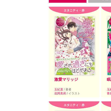
エタニティ・赤
激愛マリッジ
眠
玉紀直
/ 著者
玉
花岡美莉
/ イラスト
青
エタニティ・赤