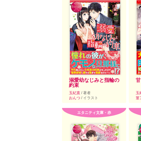
溺愛幼なじみと指輪の
甘
約束
玉紀直
/ 著者
玉
おんつ
/ イラスト
篁
エタニティ文庫・赤