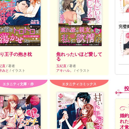
完璧
り王子の抱き枕
焦れったいほど愛して
る
紀直
/ 著者
玉紀直
/ 著者
井みと
/ イラスト
アキハル。
/ イラスト
エタニティ文庫・赤
エタニティコミックス
婚約
れた
才覚