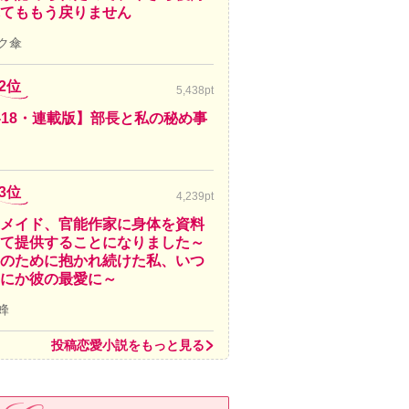
てももう戻りません
ク傘
2位
5,438pt
-18・連載版】部長と私の秘め事
3位
4,239pt
メイド、官能作家に身体を資料
て提供することになりました～
のために抱かれ続けた私、いつ
にか彼の最愛に～
蜂
投稿恋愛小説をもっと見る