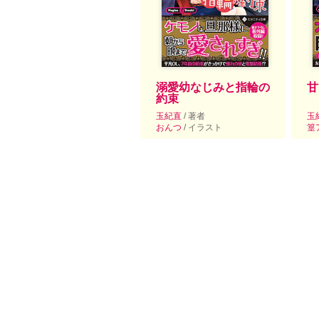
溺愛幼なじみと指輪の
甘
約束
玉紀直
/ 著者
玉
おんつ
/ イラスト
篁