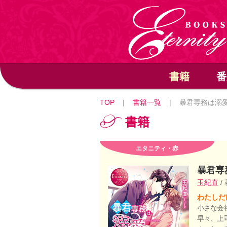
書籍
番
TOP
|
書籍一覧
|
暴君専務は溺
書籍
エタニティ・赤
暴君専
玉紀直
/
わたしだ
小さな会
早々、上