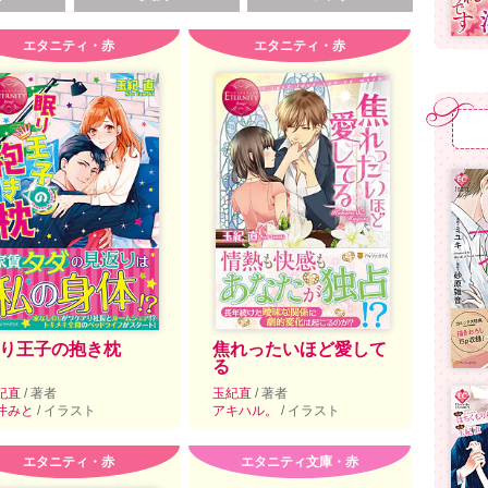
エタニティ・赤
エタニティ・赤
り王子の抱き枕
焦れったいほど愛して
る
紀直
/ 著者
玉紀直
/ 著者
井みと
/ イラスト
アキハル。
/ イラスト
エタニティ・赤
エタニティ文庫・赤