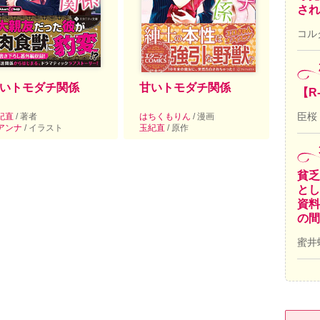
され
コル
いトモダチ関係
甘いトモダチ関係
【R
臣桜
紀直
/ 著者
はちくもりん
/ 漫画
アンナ
/ イラスト
玉紀直
/ 原作
貧乏
とし
資料
の間
蜜井