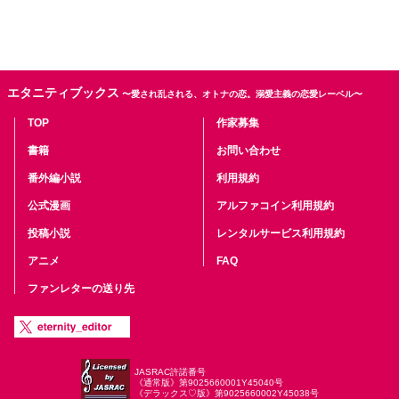
エタニティブックス
〜愛され乱される、オトナの恋。溺愛主義の恋愛レーベル〜
TOP
作家募集
書籍
お問い合わせ
番外編小説
利用規約
公式漫画
アルファコイン利用規約
投稿小説
レンタルサービス利用規約
アニメ
FAQ
ファンレターの送り先
JASRAC許諾番号
《通常版》第9025660001Y45040号
《デラックス♡版》第9025660002Y45038号