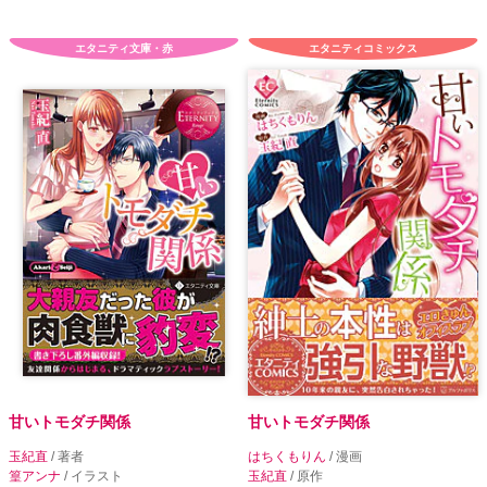
エタニティ文庫・赤
エタニティコミックス
甘いトモダチ関係
甘いトモダチ関係
玉紀直
/ 著者
はちくもりん
/ 漫画
篁アンナ
/ イラスト
玉紀直
/ 原作