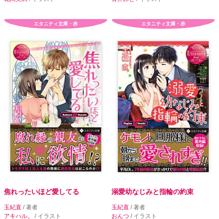
エタニティ文庫・赤
エタニティ文庫・赤
焦れったいほど愛してる
溺愛幼なじみと指輪の約束
玉紀直
/ 著者
玉紀直
/ 著者
アキハル。
/ イラスト
おんつ
/ イラスト