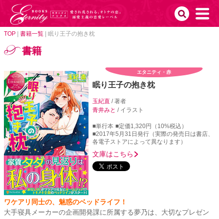
TOP
|
書籍一覧
|
眠り王子の抱き枕
書籍
エタニティ・赤
眠り王子の抱き枕
玉紀直
/ 著者
青井みと
/ イラスト
■単行本
■定価1,320円（10%税込）
■2017年5月31日発行（実際の発売日は書店、
各電子ストアによって異なります）
文庫はこちら
ワケアリ同士の、魅惑のベッドライフ！
大手寝具メーカーの企画開発課に所属する夢乃は、大切なプレゼン