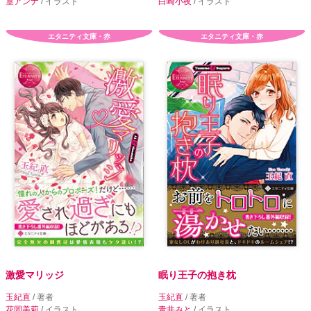
篁アンナ
/ イラスト
白崎小夜
/ イラスト
エタニティ文庫・赤
エタニティ文庫・赤
激愛マリッジ
眠り王子の抱き枕
玉紀直
/ 著者
玉紀直
/ 著者
花岡美莉
/ イラスト
青井みと
/ イラスト