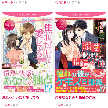
白崎小夜
/ イラスト
花岡美莉
/ イラスト
エタニティ・赤
エタニティ・赤
焦れったいほど愛してる
溺愛幼なじみと指輪の約束
玉紀直
/ 著者
玉紀直
/ 著者