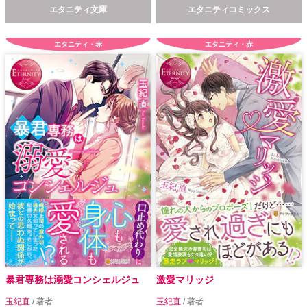
エタニティ文庫
エタニティコミックス
エタニティ・赤
エタニティ・赤
暴君専務は溺愛コンシェルジュ
激愛マリッジ
玉紀直
/ 著者
玉紀直
/ 著者