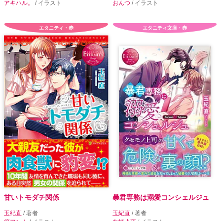
アキハル。
/ イラスト
おんつ
/ イラスト
エタニティ・赤
エタニティ文庫・赤
甘いトモダチ関係
暴君専務は溺愛コンシェルジュ
玉紀直
/ 著者
玉紀直
/ 著者