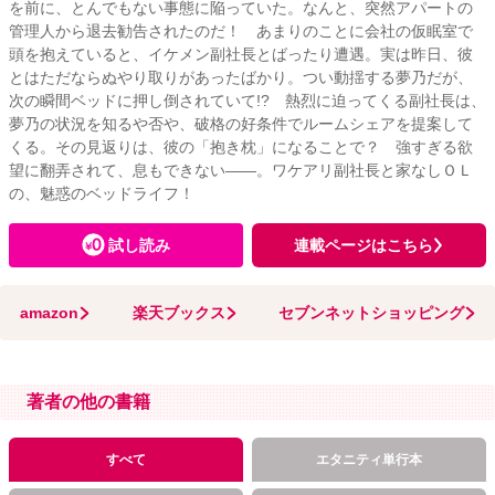
を前に、とんでもない事態に陥っていた。なんと、突然アパートの
管理人から退去勧告されたのだ！ あまりのことに会社の仮眠室で
頭を抱えていると、イケメン副社長とばったり遭遇。実は昨日、彼
とはただならぬやり取りがあったばかり。つい動揺する夢乃だが、
次の瞬間ベッドに押し倒されていて!? 熱烈に迫ってくる副社長は、
夢乃の状況を知るや否や、破格の好条件でルームシェアを提案して
くる。その見返りは、彼の「抱き枕」になることで？ 強すぎる欲
望に翻弄されて、息もできない――。ワケアリ副社長と家なしＯＬ
の、魅惑のベッドライフ！
試し読み
連載ページはこちら
amazon
楽天ブックス
セブンネットショッピング
著者の他の書籍
すべて
エタニティ単行本