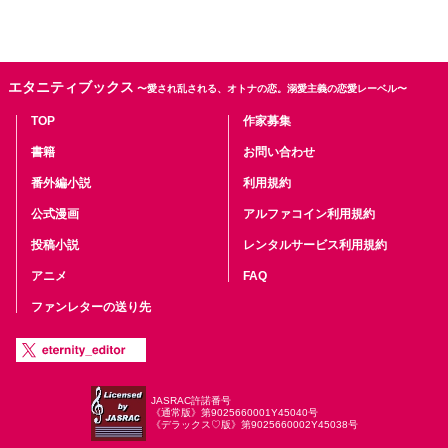
エタニティブックス
〜愛され乱される、オトナの恋。溺愛主義の恋愛レーベル〜
TOP
作家募集
書籍
お問い合わせ
番外編小説
利用規約
公式漫画
アルファコイン利用規約
投稿小説
レンタルサービス利用規約
アニメ
FAQ
ファンレターの送り先
JASRAC許諾番号
《通常版》第9025660001Y45040号
《デラックス♡版》第9025660002Y45038号