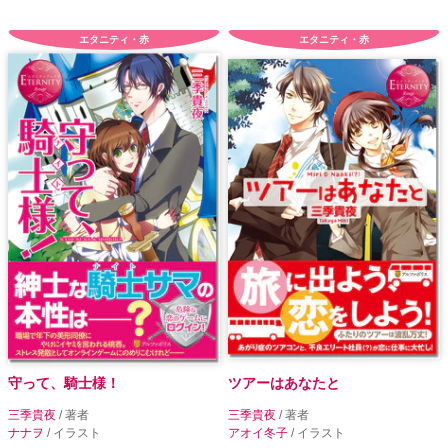
エタニティ・赤
エタニティ・赤
守って、騎士様！
ツアーはあなたと
三季貴夜
/ 著者
三季貴夜
/ 著者
ナナヲ
/ イラスト
アオイ冬子
/ イラスト