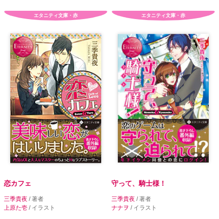
エタニティ文庫・赤
エタニティ文庫・赤
恋カフェ
守って、騎士様！
三季貴夜
/ 著者
三季貴夜
/ 著者
上原た壱
/ イラスト
ナナヲ
/ イラスト