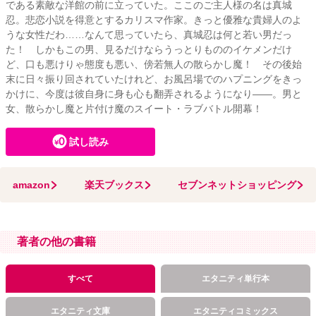
である素敵な洋館の前に立っていた。ここのご主人様の名は真城
忍。悲恋小説を得意とするカリスマ作家。きっと優雅な貴婦人のよ
うな女性だわ……なんて思っていたら、真城忍は何と若い男だっ
た！ しかもこの男、見るだけならうっとりもののイケメンだけ
ど、口も悪けりゃ態度も悪い、傍若無人の散らかし魔！ その後始
末に日々振り回されていたけれど、お風呂場でのハプニングをきっ
かけに、今度は彼自身に身も心も翻弄されるようになり――。男と
女、散らかし魔と片付け魔のスイート・ラブバトル開幕！
試し読み
amazon
楽天ブックス
セブンネットショッピング
著者の他の書籍
すべて
エタニティ単行本
エタニティ文庫
エタニティコミックス