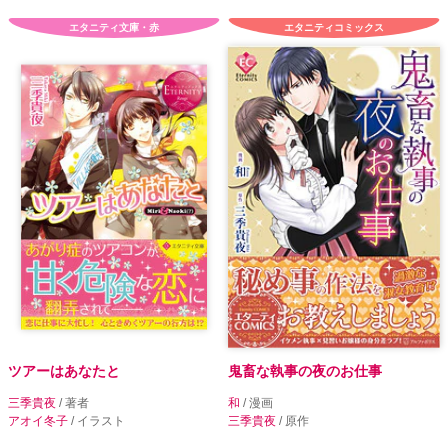
エタニティ文庫・赤
エタニティコミックス
ツアーはあなたと
鬼畜な執事の夜のお仕事
三季貴夜
/ 著者
和
/ 漫画
アオイ冬子
/ イラスト
三季貴夜
/ 原作