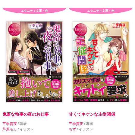
エタニティ文庫・赤
エタニティ文庫・赤
鬼畜な執事の夜のお仕事
甘くてキケンな主従関係
三季貴夜
/ 著者
三季貴夜
/ 著者
芦原モカ
/ イラスト
ちず
/ イラスト