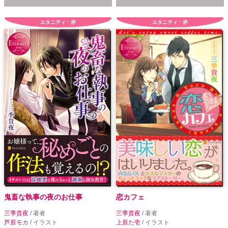
エタニティ・赤
エタニティ・赤
鬼畜な執事の夜のお仕事
恋カフェ
三季貴夜
/ 著者
三季貴夜
/ 著者
芦原モカ
/ イラスト
上原た壱
/ イラスト