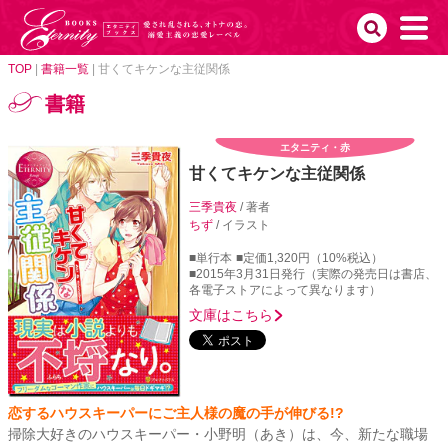
TOP
|
書籍一覧
|
甘くてキケンな主従関係
書籍
エタニティ・赤
甘くてキケンな主従関係
三季貴夜
/ 著者
ちず
/ イラスト
■単行本
■定価1,320円（10%税込）
■2015年3月31日発行（実際の発売日は書店、
各電子ストアによって異なります）
文庫はこちら
恋するハウスキーパーにご主人様の魔の手が伸びる!?
掃除大好きのハウスキーパー・小野明（あき）は、今、新たな職場