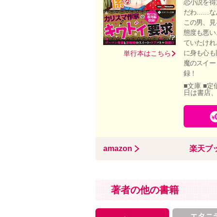
恋小説を得
だわ……な
この男、見
態度も悪い
ていたけれ
に身も心も
単行本はこちら
魔のスイー
録！
■文庫 ■定
日は書店
amazon
楽天ブ
著者の他の書籍
エタニ