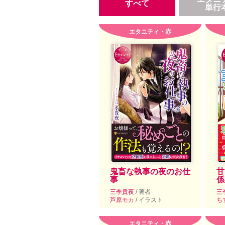
すべて
単行
エタニティ・赤
鬼畜な執事の夜のお仕
甘
事
係
三季貴夜
/ 著者
三
芦原モカ
/ イラスト
ち
エタニティ・赤