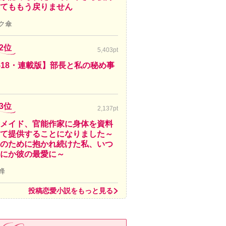
てももう戻りません
ク傘
2位
5,403pt
-18・連載版】部長と私の秘め事
3位
2,137pt
メイド、官能作家に身体を資料
て提供することになりました～
のために抱かれ続けた私、いつ
にか彼の最愛に～
蜂
投稿恋愛小説をもっと見る