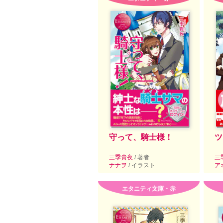
守って、騎士様！
ツ
三季貴夜
/ 著者
三
ナナヲ
/ イラスト
ア
エタニティ文庫・赤