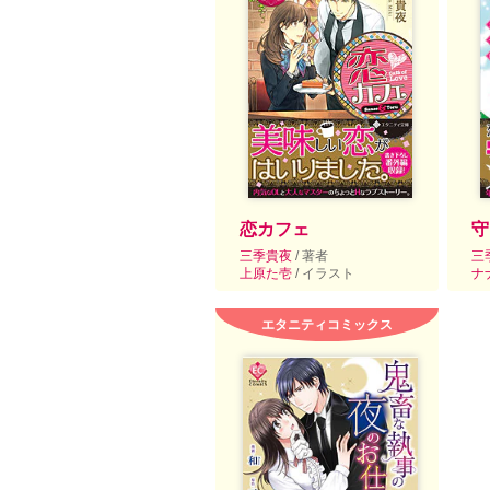
恋カフェ
守
三季貴夜
/ 著者
三
上原た壱
/ イラスト
ナ
エタニティコミックス