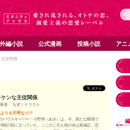
外編小説
公式漫画
投稿小説
アニ
な主従関係
キケンな主従関係
 著者
ちず
/ イラスト
よりも不埒なり!?
のハウスキーパー・小野明（あき）は、今、新たな職場で
洋館の前に立っていた。ここのご主人様の名は真城忍。悲