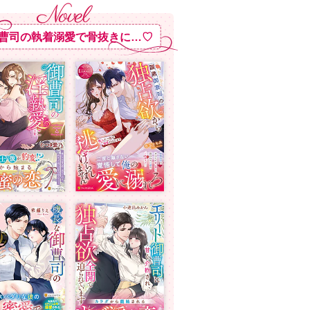
曹司の執着溺愛で骨抜きに…♡