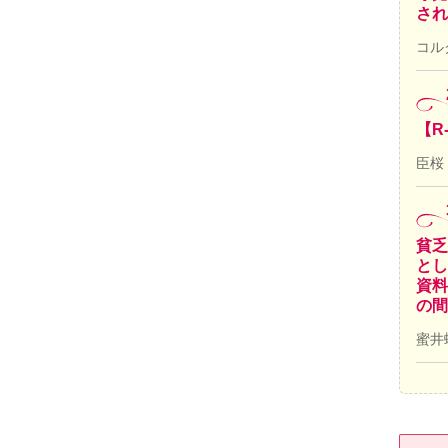
され
コル
【R
臣桜
貧乏
とし
資料
の間
蜜井