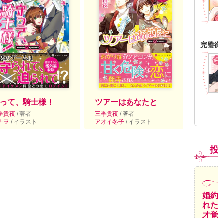
完璧
って、騎士様！
ツアーはあなたと
季貴夜
/ 著者
三季貴夜
/ 著者
ナヲ
/ イラスト
アオイ冬子
/ イラスト
婚約
れた
才覚