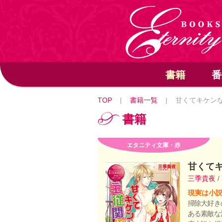
書籍
番
TOP
|
書籍一覧
|
甘くてキケン
書籍
エタニティ文庫・赤
甘くて
三季貴夜
/
現実は小説
掃除大好き
ある素敵な