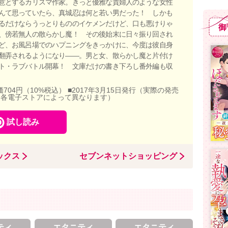
意とするカリスマ作家。きっと優雅な貴婦人のような女性
んて思っていたら、真城忍は何と若い男だった！ しかも
るだけならうっとりもののイケメンだけど、口も悪けりゃ
御
、傍若無人の散らかし魔！ その後始末に日々振り回され
ど、お風呂場でのハプニングをきっかけに、今度は彼自身
翻弄されるようになり――。男と女、散らかし魔と片付け
ト・ラブバトル開幕！ 文庫だけの書き下ろし番外編も収
価704円（10%税込） ■2017年3月15日発行（実際の発売
、各電子ストアによって異なります）
試し読み
ックス
セブンネットショッピング
ティ
エタニティ
エタニティ