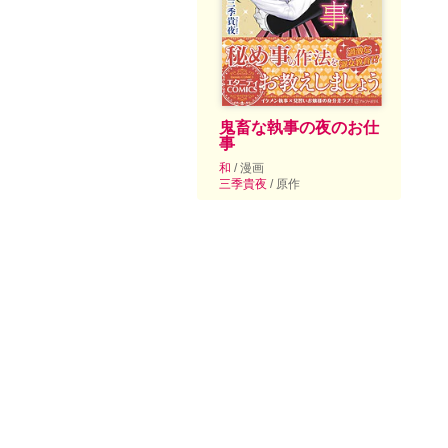
鬼畜な執事の夜のお仕
事
和
/ 漫画
三季貴夜
/ 原作