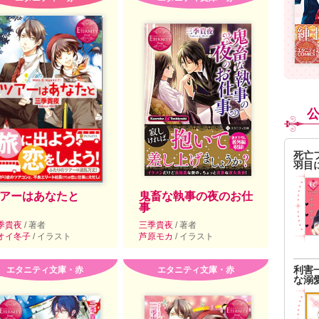
死亡
羽目
アーはあなたと
鬼畜な執事の夜のお仕
事
季貴夜
/ 著者
三季貴夜
/ 著者
オイ冬子
/ イラスト
芦原モカ
/ イラスト
利害
エタニティ文庫・赤
エタニティ文庫・赤
な溺