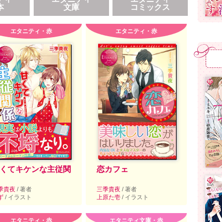
本
文庫
コミックス
エタニティ・赤
エタニティ・赤
くてキケンな主従関
恋カフェ
季貴夜
/ 著者
三季貴夜
/ 著者
ず
/ イラスト
上原た壱
/ イラスト
エタニティ・赤
エタニティ文庫・赤