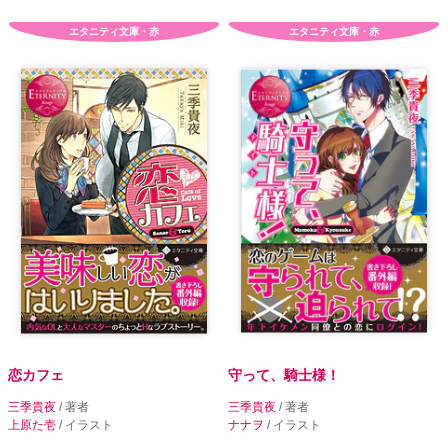
エタニティ文庫・赤
エタニティ文庫・赤
恋カフェ
守って、騎士様！
三季貴夜
/ 著者
三季貴夜
/ 著者
上原た壱
/ イラスト
ナナヲ
/ イラスト