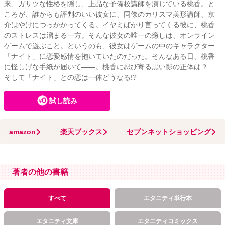
来、ガサツな性格を隠し、上品な予備校講師を演じている桃香。と
ころが、誰からも評判のいい彼女に、同僚のカリスマ美形講師、京
介はやけにつっかかってくる。イヤミばかり言ってくる彼に、桃香
のストレスは溜まる一方。そんな彼女の唯一の癒しは、オンライン
ゲームで遊ぶこと。というのも、彼女はゲームの中のキャラクター
「ナイト」に恋愛感情を抱いていたのだった。そんなある日、桃香
に怪しげな手紙が届いて――。桃香に忍び寄る黒い影の正体は？
そして「ナイト」との恋は一体どうなる!?
試し読み
amazon
楽天ブックス
セブンネットショッピング
著者の他の書籍
すべて
エタニティ単行本
エタニティ文庫
エタニティコミックス