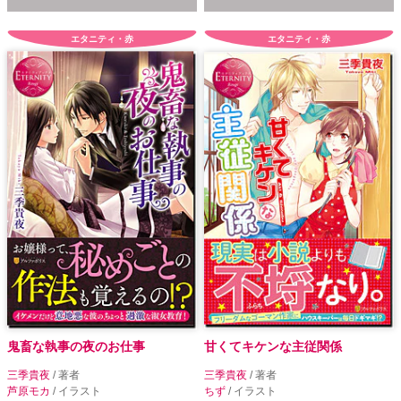
エタニティ・赤
エタニティ・赤
鬼畜な執事の夜のお仕事
甘くてキケンな主従関係
三季貴夜
/ 著者
三季貴夜
/ 著者
芦原モカ
/ イラスト
ちず
/ イラスト