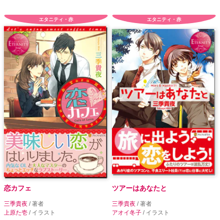
エタニティ・赤
エタニティ・赤
恋カフェ
ツアーはあなたと
三季貴夜
/ 著者
三季貴夜
/ 著者
上原た壱
/ イラスト
アオイ冬子
/ イラスト