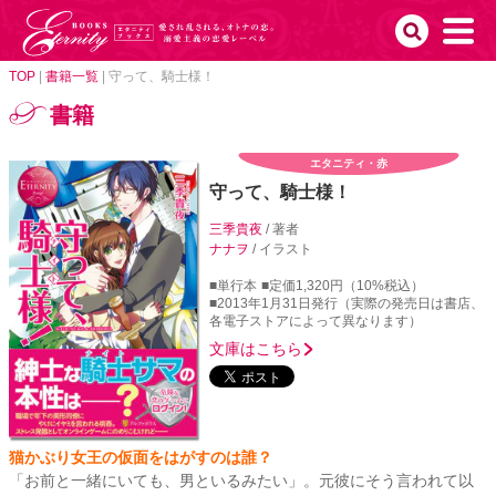
TOP
|
書籍一覧
|
守って、騎士様！
書籍
エタニティ・赤
守って、騎士様！
三季貴夜
/ 著者
ナナヲ
/ イラスト
■単行本
■定価1,320円（10%税込）
■2013年1月31日発行（実際の発売日は書店、
各電子ストアによって異なります）
文庫はこちら
猫かぶり女王の仮面をはがすのは誰？
「お前と一緒にいても、男といるみたい」。元彼にそう言われて以