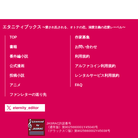
エタニティブックス
〜愛され乱される、オトナの恋。溺愛主義の恋愛レーベル〜
TOP
作家募集
書籍
お問い合わせ
番外編小説
利用規約
公式漫画
アルファコイン利用規約
投稿小説
レンタルサービス利用規約
アニメ
FAQ
ファンレターの送り先
JASRAC許諾番号
《通常版》第9025660001Y45040号
《デラックス♡版》第9025660002Y45038号