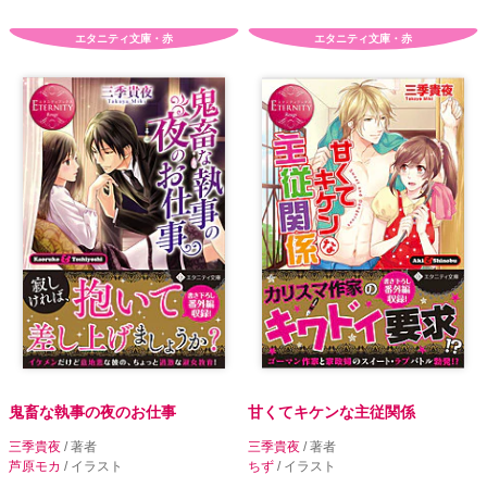
エタニティ文庫・赤
エタニティ文庫・赤
鬼畜な執事の夜のお仕事
甘くてキケンな主従関係
三季貴夜
/ 著者
三季貴夜
/ 著者
芦原モカ
/ イラスト
ちず
/ イラスト