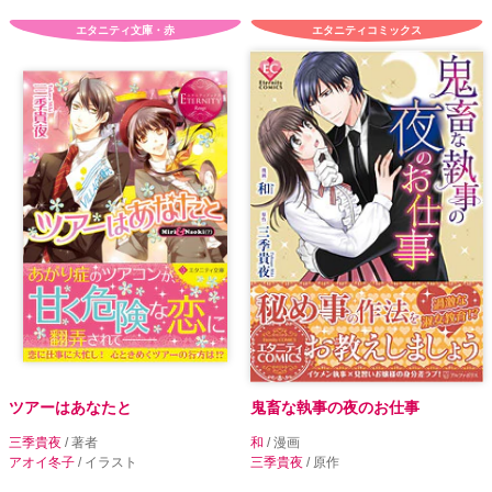
エタニティ文庫・赤
エタニティコミックス
ツアーはあなたと
鬼畜な執事の夜のお仕事
三季貴夜
/ 著者
和
/ 漫画
アオイ冬子
/ イラスト
三季貴夜
/ 原作