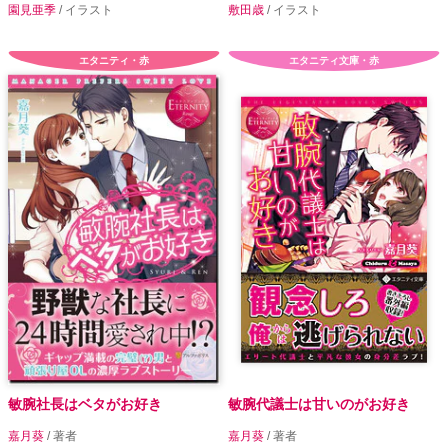
園見亜季
/ イラスト
敷田歳
/ イラスト
エタニティ・赤
エタニティ文庫・赤
敏腕社長はベタがお好き
敏腕代議士は甘いのがお好き
嘉月葵
/ 著者
嘉月葵
/ 著者