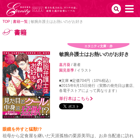
TOP
|
書籍一覧
|
敏腕弁護士はお熱いのがお好き
書籍
エタニティ文庫・赤
敏腕弁護士はお熱いのがお好き
嘉月葵
/ 著者
園見亜季
/ イラスト
■文庫
■定価704円（10%税込）
■2015年6月15日発行（実際の発売日は書店、
各電子ストアによって異なります）
単行本はこちら
眼鏡を外すと猛獣!?
祖母から定食屋を継いだ天涯孤独の栗原美羽は、お弁当配達に訪れ