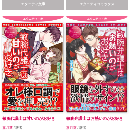
エタニティ文庫
エタニティコミックス
エタニティ・赤
エタニティ・赤
敏腕代議士は甘いのがお好き
敏腕弁護士はお熱いのがお好き
嘉月葵
/ 著者
嘉月葵
/ 著者