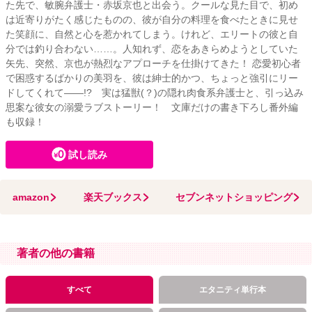
た先で、敏腕弁護士・赤坂京也と出会う。クールな見た目で、初め
は近寄りがたく感じたものの、彼が自分の料理を食べたときに見せ
た笑顔に、自然と心を惹かれてしまう。けれど、エリートの彼と自
分では釣り合わない……。人知れず、恋をあきらめようとしていた
矢先、突然、京也が熱烈なアプローチを仕掛けてきた！ 恋愛初心者
で困惑するばかりの美羽を、彼は紳士的かつ、ちょっと強引にリー
ドしてくれて――!? 実は猛獣(？)の隠れ肉食系弁護士と、引っ込み
思案な彼女の溺愛ラブストーリー！ 文庫だけの書き下ろし番外編
も収録！
試し読み
amazon
楽天ブックス
セブンネットショッピング
著者の他の書籍
すべて
エタニティ単行本