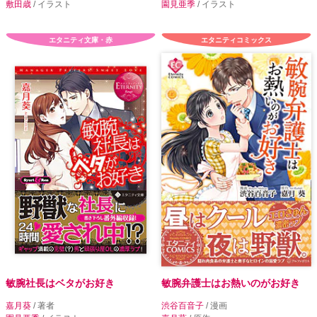
敷田歳
/ イラスト
園見亜季
/ イラスト
エタニティ文庫・赤
エタニティコミックス
敏腕社長はベタがお好き
敏腕弁護士はお熱いのがお好き
嘉月葵
/ 著者
渋谷百音子
/ 漫画