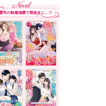
曹司の執着溺愛で骨抜きに…♡