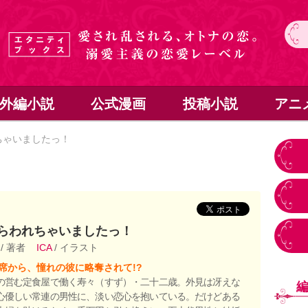
外編小説
公式漫画
投稿小説
アニ
ちゃいましたっ！
らわれちゃいましたっ！
茅
/ 著者
ICA
/ イラスト
席から、憧れの彼に略奪されて!?
の営む定食屋で働く寿々（すず）・二十二歳。外見は冴えな
心優しい常連の男性に、淡い恋心を抱いている。だけどある