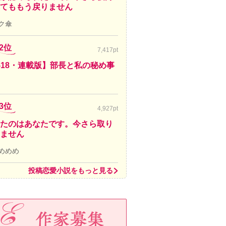
てももう戻りません
ク傘
2位
7,417pt
-18・連載版】部長と私の秘め事
3位
4,927pt
たのはあなたです。今さら取り
ません
めめめ
投稿恋愛小説をもっと見る