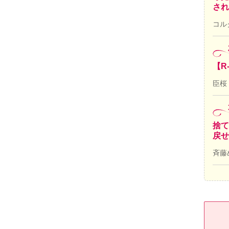
され
コル
【R
臣桜
捨て
戻せ
斉藤