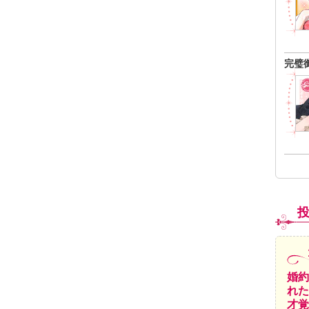
完璧
婚約
れた
才覚