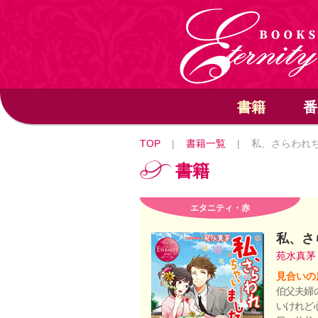
書籍
番
TOP
|
書籍一覧
|
私、さらわれ
書籍
エタニティ・赤
私、さ
苑水真
見合いの
伯父夫婦
いけれど