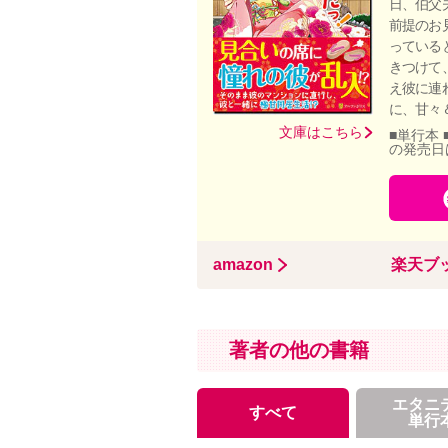
日、伯父
前提のお
っている
きつけて
え彼に連
に、甘々
文庫はこちら
■単行本 
の発売日
amazon
楽天ブ
著者の他の書籍
エタニ
すべて
単行