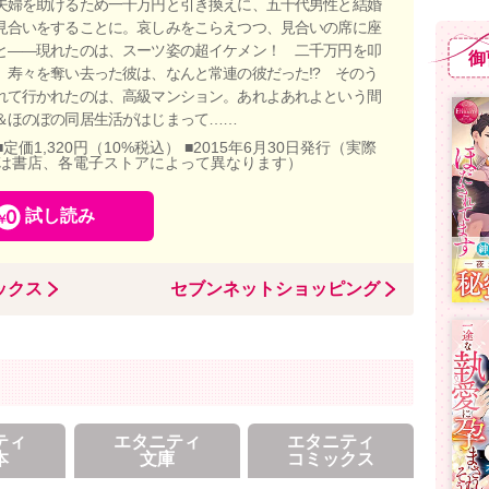
夫婦を助けるため一千万円と引き換えに、五十代男性と結婚
見合いをすることに。哀しみをこらえつつ、見合いの席に座
と――現れたのは、スーツ姿の超イケメン！ 二千万円を叩
御
、寿々を奪い去った彼は、なんと常連の彼だった!? そのう
れて行かれたのは、高級マンション。あれよあれよという間
＆ほのぼの同居生活がはじまって……
■定価1,320円（10%税込） ■2015年6月30日発行（実際
は書店、各電子ストアによって異なります）
試し読み
ックス
セブンネットショッピング
ティ
エタニティ
エタニティ
本
文庫
コミックス