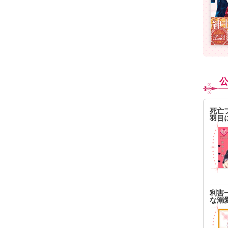
死亡
羽目
利害
な溺