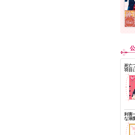
死亡
羽目
利害
な溺