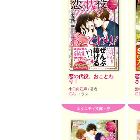
恋の代役、おことわ
恋
り！
さ
小日向江麻
/ 著者
葉
ICA
/ イラスト
IC
エタニティ文庫・赤