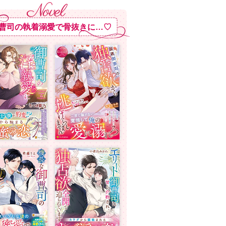
曹司の執着溺愛で骨抜きに…♡