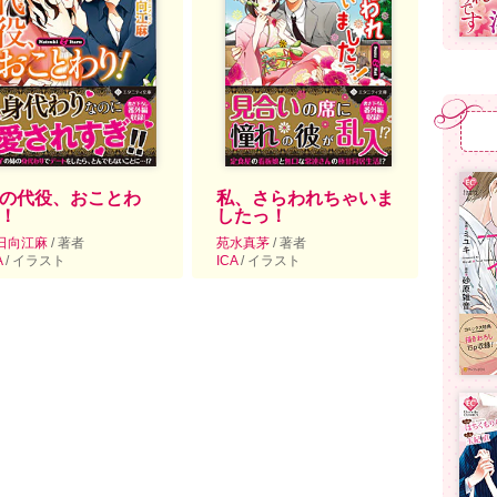
の代役、おことわ
私、さらわれちゃいま
！
したっ！
日向江麻
/ 著者
苑水真茅
/ 著者
A
/ イラスト
ICA
/ イラスト