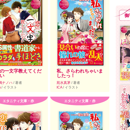
御
の一文字教えてくだ
私、さらわれちゃいま
い
したっ！
嶋ナノハ
/ 著者
苑水真茅
/ 著者
A
/ イラスト
ICA
/ イラスト
エタニティ文庫・赤
エタニティ文庫・赤