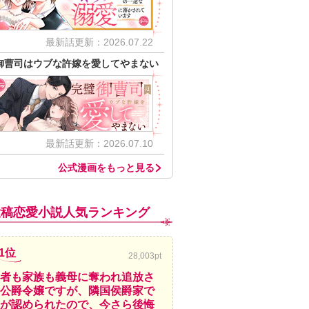
最新話更新：2026.07.22
御曹司はウブな許嫁を愛してやまない
最新話更新：2026.07.10
公式漫画をもっと見る
投稿恋愛小説人気ランキング
1位
28,003pt
者も家族も義母に奪われ追放さ
公爵令嬢ですが、隣国侯爵家で
が認められたので、今さら後悔