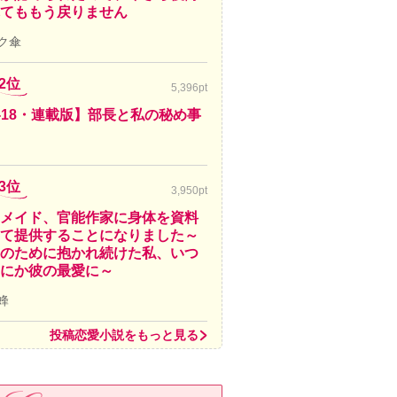
てももう戻りません
ク傘
2位
5,396pt
-18・連載版】部長と私の秘め事
3位
3,950pt
メイド、官能作家に身体を資料
て提供することになりました～
のために抱かれ続けた私、いつ
にか彼の最愛に～
蜂
投稿恋愛小説をもっと見る