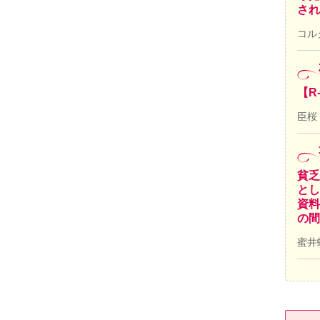
され
コル
【R
臣桜
貧乏
とし
資料
の間
蜜井