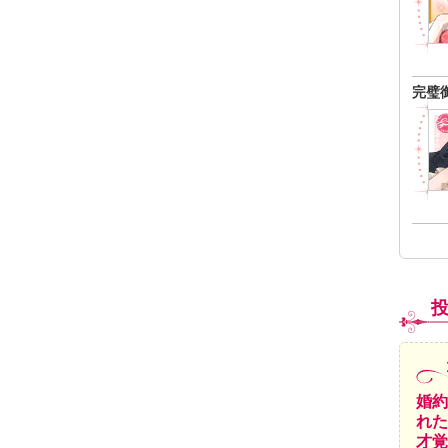
完璧
婚約
れた
才覚