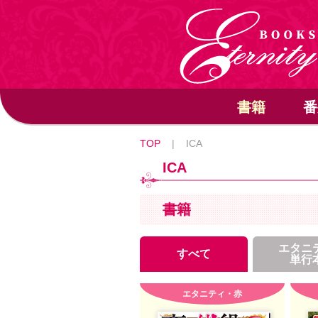
書籍
番
TOP
|
ICA
ICA
書籍
エタニ
すべて
単行
エタニティ・赤