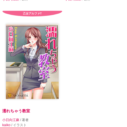
乙女アルファT
濡れちゃう教室
小日向江麻
/ 著者
kaiko
/ イラスト