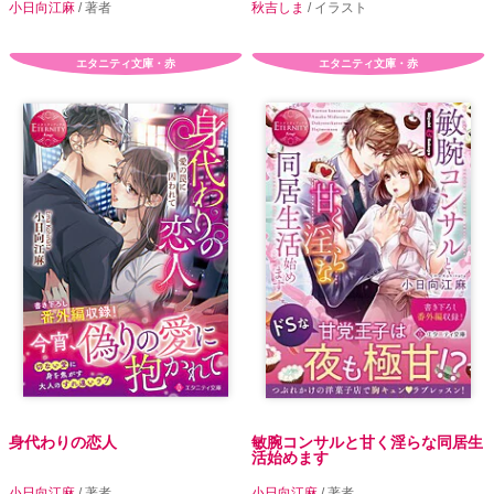
小日向江麻
/ 著者
秋吉しま
/ イラスト
エタニティ文庫・赤
エタニティ文庫・赤
身代わりの恋人
敏腕コンサルと甘く淫らな同居生
活始めます
小日向江麻
/ 著者
小日向江麻
/ 著者