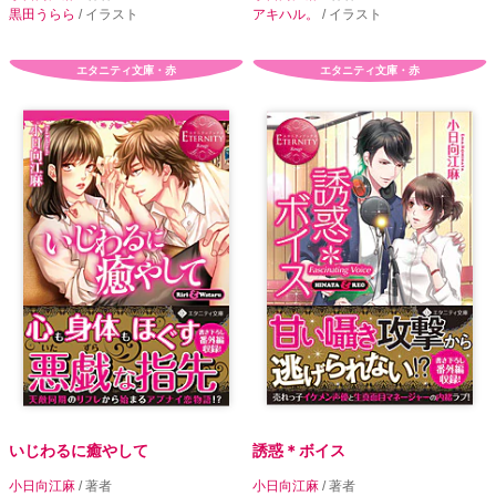
黒田うらら
/ イラスト
アキハル。
/ イラスト
エタニティ文庫・赤
エタニティ文庫・赤
いじわるに癒やして
誘惑＊ボイス
小日向江麻
/ 著者
小日向江麻
/ 著者