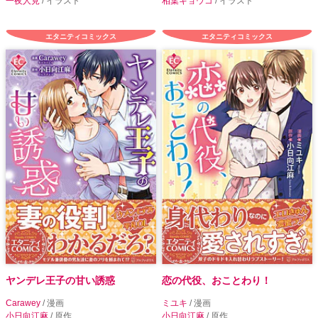
一夜人見
/ イラスト
相葉キョウコ
/ イラスト
エタニティコミックス
エタニティコミックス
ヤンデレ王子の甘い誘惑
恋の代役、おことわり！
Carawey
/ 漫画
ミユキ
/ 漫画
小日向江麻
/ 原作
小日向江麻
/ 原作