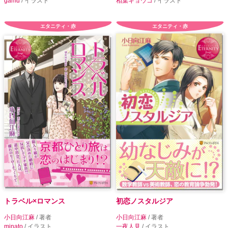
gamu
/ イラスト
相葉キョウコ
/ イラスト
エタニティ・赤
エタニティ・赤
トラベル×ロマンス
初恋ノスタルジア
小日向江麻
/ 著者
小日向江麻
/ 著者
minato
/ イラスト
一夜人見
/ イラスト