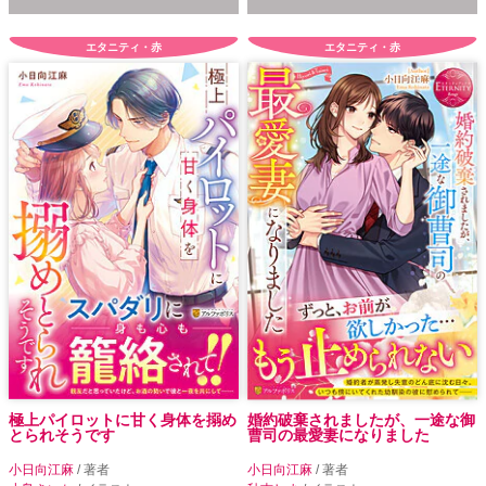
エタニティ・赤
エタニティ・赤
極上パイロットに甘く身体を搦め
婚約破棄されましたが、一途な御
とられそうです
曹司の最愛妻になりました
小日向江麻
/ 著者
小日向江麻
/ 著者