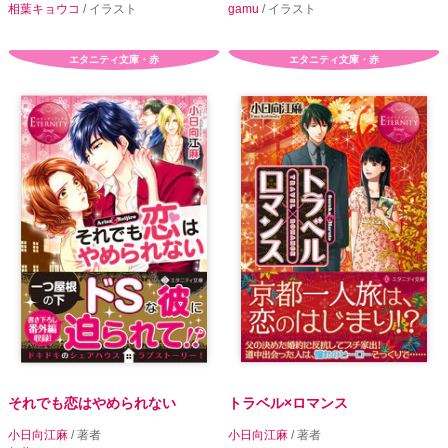
相葉キョウコ
/ イラスト
gamu
/ イラスト
エタニティ文庫・赤
エタニティ文庫・赤
それでも恋はやめられない
トラベル×ロマンス
小日向江麻
/ 著者
小日向江麻
/ 著者