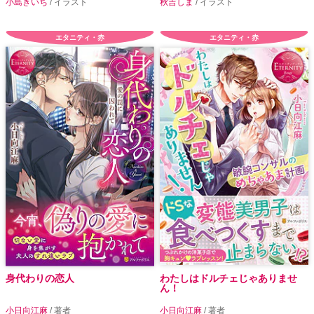
小島きいち
/ イラスト
秋吉しま
/ イラスト
エタニティ・赤
エタニティ・赤
身代わりの恋人
わたしはドルチェじゃありませ
ん！
小日向江麻
/ 著者
小日向江麻
/ 著者