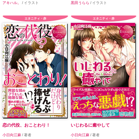
アキハル。
/ イラスト
黒田うらら
/ イラスト
エタニティ・赤
エタニティ・赤
恋の代役、おことわり！
いじわるに癒やして
小日向江麻
/ 著者
小日向江麻
/ 著者