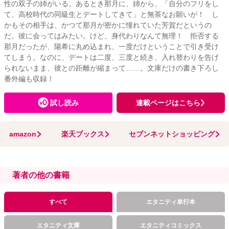
性の双子の姉がいる。あるとき那月に、姉から、「自分のフリをし
て、高校時代の同級生とデートしてきて」と無茶なお願いが！ し
かもその相手は、かつて那月が密かに憧れていた芳賀だというの
だ。彼に会ってはみたい。けど、身代わりなんて無理！ 拒否する
那月だったが、陽希に丸め込まれ、一度だけということで引き受け
てしまう。なのに、デートは二度、三度と続き、入れ替わりを告げ
られないまま、彼との距離が縮まって……。文庫だけの書き下ろし
番外編も収録！
試し読み
連載ページはこちら
amazon
楽天ブックス
セブンネットショッピング
著者の他の書籍
すべて
エタニティ単行本
エタニティ文庫
エタニティコミックス