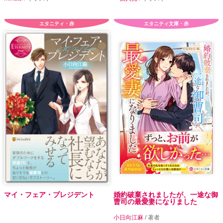
エタニティ・赤
エタニティ文庫・赤
マイ・フェア・プレジデント
婚約破棄されましたが、一途な御
曹司の最愛妻になりました
小日向江麻
/ 著者