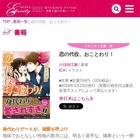
TOP
|
書籍一覧
|
恋の代役、おことわり！
書籍
エタニティ文庫・赤
恋の代役、おことわり！
小日向江麻
/ 著者
ICA
/ イラスト
■文庫
■定価704円（10%税込）
■2018年3月15日発行（実際の発売日は書店、
各電子ストアによって異なります）
単行本はこちら
身代わりデートが、溺愛を呼ぶ!?
地味でおとなしい性格の那月には、明るく派手な、陽希という一卵