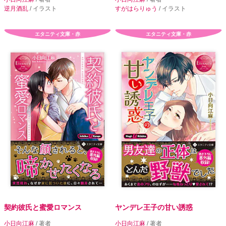
逆月酒乱
/ イラスト
すがはらりゅう
/ イラスト
エタニティ文庫・赤
エタニティ文庫・赤
契約彼氏と蜜愛ロマンス
ヤンデレ王子の甘い誘惑
小日向江麻
/ 著者
小日向江麻
/ 著者