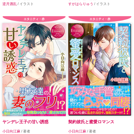
逆月酒乱
/ イラスト
すがはらりゅう
/ イラスト
エタニティ・赤
エタニティ・赤
ヤンデレ王子の甘い誘惑
契約彼氏と蜜愛ロマンス
小日向江麻
/ 著者
小日向江麻
/ 著者