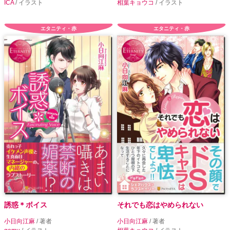
ICA
/ イラスト
相葉キョウコ
/ イラスト
エタニティ・赤
エタニティ・赤
誘惑＊ボイス
それでも恋はやめられない
小日向江麻
/ 著者
小日向江麻
/ 著者