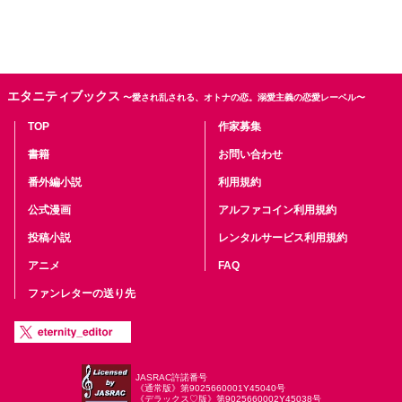
エタニティブックス
〜愛され乱される、オトナの恋。溺愛主義の恋愛レーベル〜
TOP
作家募集
書籍
お問い合わせ
番外編小説
利用規約
公式漫画
アルファコイン利用規約
投稿小説
レンタルサービス利用規約
アニメ
FAQ
ファンレターの送り先
JASRAC許諾番号
《通常版》第9025660001Y45040号
《デラックス♡版》第9025660002Y45038号