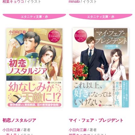
相葉キョウコ
/ イラスト
minato
/ イラスト
エタニティ文庫・赤
エタニティ文庫・赤
初恋ノスタルジア
マイ・フェア・プレジデント
小日向江麻
/ 著者
小日向江麻
/ 著者