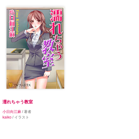
濡れちゃう教室
小日向江麻
/ 著者
kaiko
/ イラスト