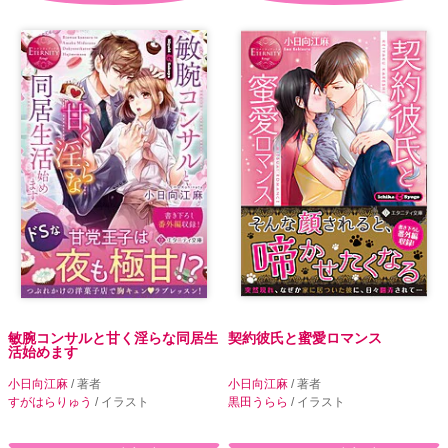
敏腕コンサルと甘く淫らな同居生
契約彼氏と蜜愛ロマンス
活始めます
小日向江麻
/ 著者
小日向江麻
/ 著者
すがはらりゅう
/ イラスト
黒田うらら
/ イラスト