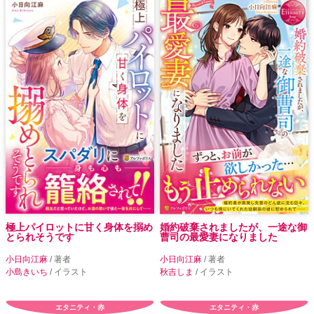
極上パイロットに甘く身体を搦め
婚約破棄されましたが、一途な御
とられそうです
曹司の最愛妻になりました
小日向江麻
/ 著者
小日向江麻
/ 著者
小島きいち
/ イラスト
秋吉しま
/ イラスト
エタニティ・赤
エタニティ・赤