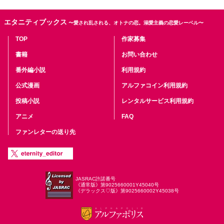
エタニティブックス
〜愛され乱される、オトナの恋。溺愛主義の恋愛レーベル〜
TOP
作家募集
書籍
お問い合わせ
番外編小説
利用規約
公式漫画
アルファコイン利用規約
投稿小説
レンタルサービス利用規約
アニメ
FAQ
ファンレターの送り先
JASRAC許諾番号
《通常版》第9025660001Y45040号
《デラックス♡版》第9025660002Y45038号