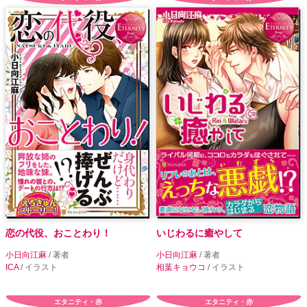
恋の代役、おことわり！
いじわるに癒やして
小日向江麻
/ 著者
小日向江麻
/ 著者
ICA
/ イラスト
相葉キョウコ
/ イラスト
エタニティ・赤
エタニティ・赤