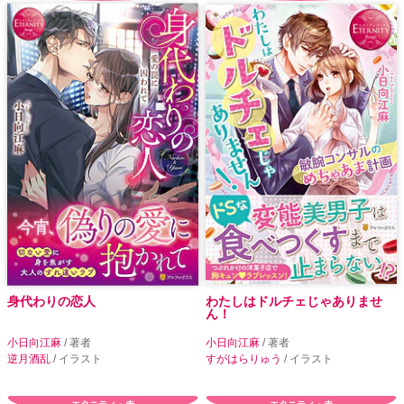
身代わりの恋人
わたしはドルチェじゃありませ
ん！
小日向江麻
/ 著者
小日向江麻
/ 著者
逆月酒乱
/ イラスト
すがはらりゅう
/ イラスト