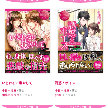
エタニティ文庫・赤
エタニティ文庫・赤
いじわるに癒やして
誘惑＊ボイス
小日向江麻
/ 著者
小日向江麻
/ 著者
相葉キョウコ
/ イラスト
gamu
/ イラスト
エタニティ文庫・赤
エタニティ文庫・赤