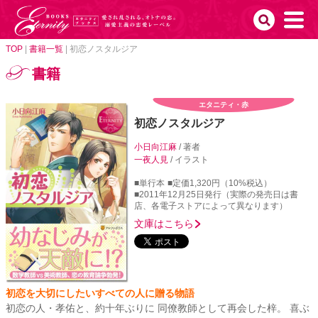
TOP
|
書籍一覧
|
初恋ノスタルジア
書籍
エタニティ・赤
初恋ノスタルジア
小日向江麻
/ 著者
一夜人見
/ イラスト
■単行本
■定価1,320円（10%税込）
■2011年12月25日発行（実際の発売日は書
店、各電子ストアによって異なります）
文庫はこちら
初恋を大切にしたいすべての人に贈る物語
初恋の人・孝佑と、約十年ぶりに 同僚教師として再会した梓。 喜ぶ