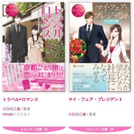
トラベル×ロマンス
マイ・フェア・プレジデント
小日向江麻
/ 著者
minato
/ イラスト
小日向江麻
/ 著者
エタニティ文庫・赤
エタニティ文庫・赤