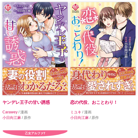
ヤンデレ王子の甘い誘惑
恋の代役、おことわり！
Carawey
/ 漫画
ミユキ
/ 漫画
小日向江麻
/ 原作
小日向江麻
/ 原作
乙女アルファT