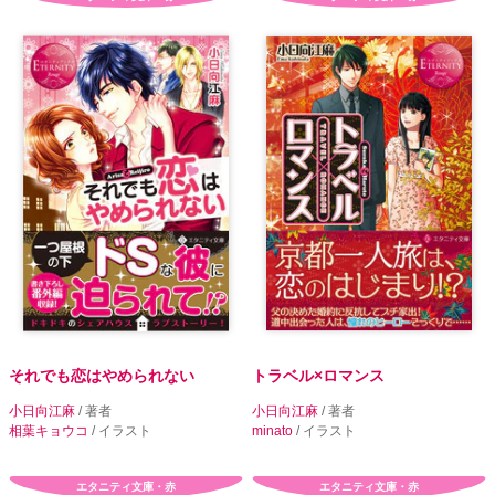
それでも恋はやめられない
トラベル×ロマンス
小日向江麻
/ 著者
小日向江麻
/ 著者
相葉キョウコ
/ イラスト
minato
/ イラスト
エタニティ文庫・赤
エタニティ文庫・赤