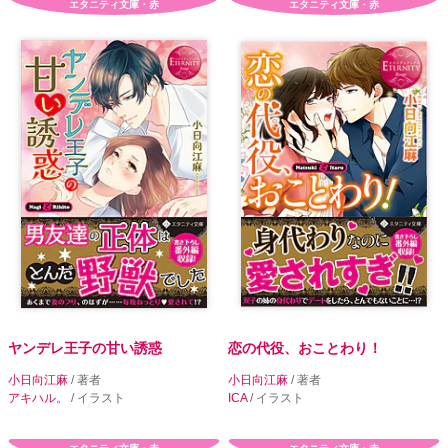
エタニティ文庫・赤
エタニティ文庫・赤
ヤンデレ王子の甘い誘惑
恋の代役、おことわり！
小日向江麻
/ 著者
小日向江麻
/ 著者
アキハル。
/ イラスト
ICA
/ イラスト