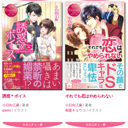
誘惑＊ボイス
それでも恋はやめられない
小日向江麻
/ 著者
小日向江麻
/ 著者
gamu
/ イラスト
相葉キョウコ
/ イラスト
エタニティ・赤
エタニティ・赤