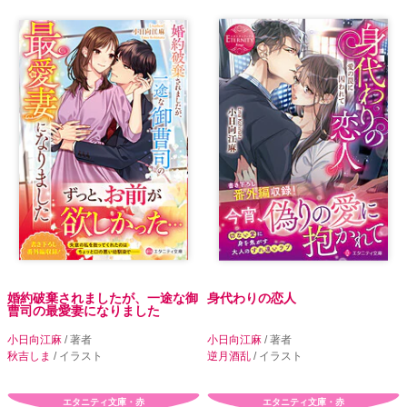
婚約破棄されましたが、一途な御
身代わりの恋人
曹司の最愛妻になりました
小日向江麻
/ 著者
小日向江麻
/ 著者
秋吉しま
/ イラスト
逆月酒乱
/ イラスト
エタニティ文庫・赤
エタニティ文庫・赤