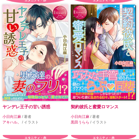
エタニティ・赤
エタニティ・赤
ヤンデレ王子の甘い誘惑
契約彼氏と蜜愛ロマンス
小日向江麻
/ 著者
小日向江麻
/ 著者
アキハル。
/ イラスト
黒田うらら
/ イラスト
エタニティ・赤
エタニティ・赤