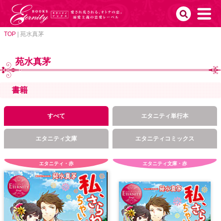
TOP
|
苑水真茅
苑水真茅
書籍
すべて
エタニティ単行本
エタニティ文庫
エタニティコミックス
エタニティ・赤
エタニティ文庫・赤