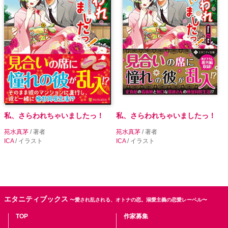
私、さらわれちゃいましたっ！
私、さらわれちゃいましたっ！
苑水真茅
/ 著者
苑水真茅
/ 著者
ICA
/ イラスト
ICA
/ イラスト
エタニティブックス
〜愛され乱される、オトナの恋。溺愛主義の恋愛レーベル〜
TOP
作家募集