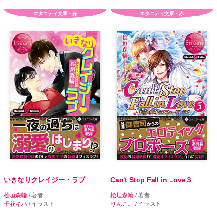
エタニティ文庫・赤
エタニティ文庫・赤
いきなりクレイジー・ラブ
Can't Stop Fall in Love３
桧垣森輪
/ 著者
桧垣森輪
/ 著者
千花キハ
/ イラスト
りんこ。
/ イラスト