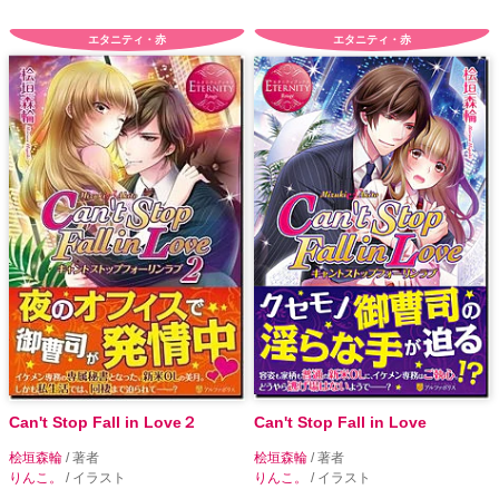
エタニティ・赤
エタニティ・赤
Can't Stop Fall in Love２
Can't Stop Fall in Love
桧垣森輪
/ 著者
桧垣森輪
/ 著者
りんこ。
/ イラスト
りんこ。
/ イラスト