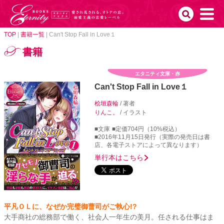
TOP
|
書籍一覧
|
Can't Stop Fall in Love１
書籍
エタニティ文庫・赤
Can't Stop Fall in Love１
桧垣森輪
/ 著者
りんこ。
/ イラスト
■文庫
■定価704円（10%税込）
■2016年11月15日発行（実際の発売日は書
店、各電子ストアによって異なります）
単行本はこちら
平凡ＯＬに、なぜか完璧御曹司がご執心!?
大手商社の総務部で働く、社会人一年生の美月。任される仕事はま