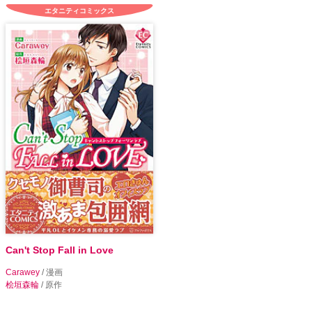
エタニティコミックス
Can't Stop Fall in Love
Carawey
/ 漫画
桧垣森輪
/ 原作