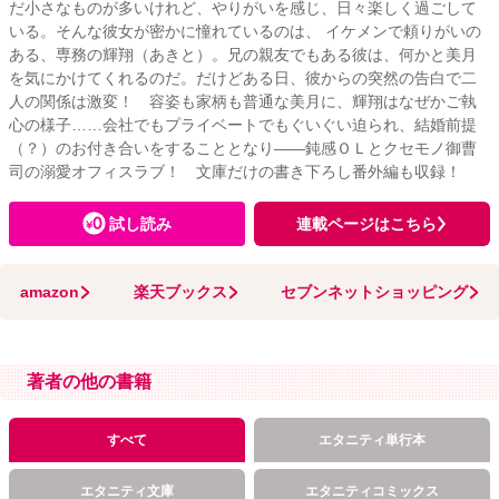
だ小さなものが多いけれど、やりがいを感じ、日々楽しく過ごして
いる。そんな彼女が密かに憧れているのは、 イケメンで頼りがいの
ある、専務の輝翔（あきと）。兄の親友でもある彼は、何かと美月
を気にかけてくれるのだ。だけどある日、彼からの突然の告白で二
人の関係は激変！ 容姿も家柄も普通な美月に、輝翔はなぜかご執
心の様子……会社でもプライベートでもぐいぐい迫られ、結婚前提
（？）のお付き合いをすることとなり――鈍感ＯＬとクセモノ御曹
司の溺愛オフィスラブ！ 文庫だけの書き下ろし番外編も収録！
試し読み
連載ページはこちら
amazon
楽天ブックス
セブンネットショッピング
著者の他の書籍
すべて
エタニティ単行本
エタニティ文庫
エタニティコミックス