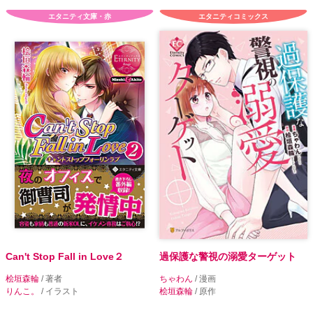
エタニティ文庫・赤
エタニティコミックス
Can't Stop Fall in Love２
過保護な警視の溺愛ターゲット
桧垣森輪
/ 著者
ちゃわん
/ 漫画
りんこ。
/ イラスト
桧垣森輪
/ 原作