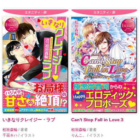
エタニティ・赤
エタニティ・赤
いきなりクレイジー・ラブ
Can't Stop Fall in Love３
桧垣森輪
/ 著者
桧垣森輪
/ 著者
千花キハ
/ イラスト
りんこ。
/ イラスト