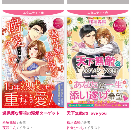
エタニティ・赤
エタニティ・赤
過保護な警視の溺愛ターゲット
天下無敵のI love you
桧垣森輪
/ 著者
桧垣森輪
/ 著者
夜咲こん
/ イラスト
佐倉ひつじ
/ イラスト