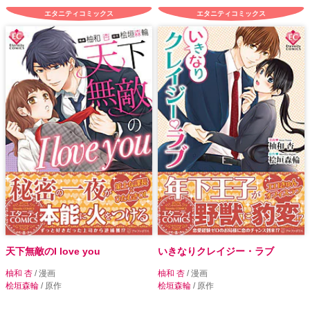
エタニティコミックス
エタニティコミックス
天下無敵のI love you
いきなりクレイジー・ラブ
柚和 杏
/ 漫画
柚和 杏
/ 漫画
桧垣森輪
/ 原作
桧垣森輪
/ 原作