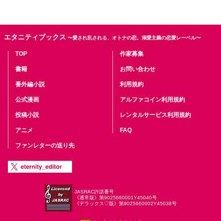
エタニティブックス
〜愛され乱される、オトナの恋。溺愛主義の恋愛レーベル〜
TOP
作家募集
書籍
お問い合わせ
番外編小説
利用規約
公式漫画
アルファコイン利用規約
投稿小説
レンタルサービス利用規約
アニメ
FAQ
ファンレターの送り先
JASRAC許諾番号
《通常版》第9025660001Y45040号
《デラックス♡版》第9025660002Y45038号