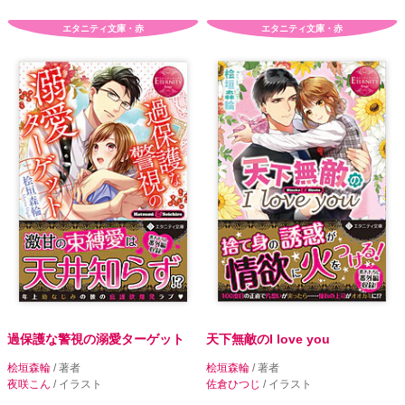
エタニティ文庫・赤
エタニティ文庫・赤
過保護な警視の溺愛ターゲット
天下無敵のI love you
桧垣森輪
/ 著者
桧垣森輪
/ 著者
夜咲こん
/ イラスト
佐倉ひつじ
/ イラスト