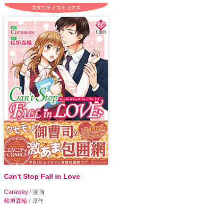
エタニティコミックス
Can't Stop Fall in Love
Carawey
/ 漫画
桧垣森輪
/ 原作