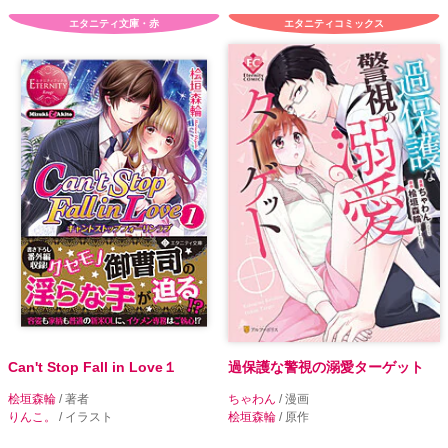
エタニティ文庫・赤
エタニティコミックス
Can't Stop Fall in Love１
過保護な警視の溺愛ターゲット
桧垣森輪
/ 著者
ちゃわん
/ 漫画
りんこ。
/ イラスト
桧垣森輪
/ 原作