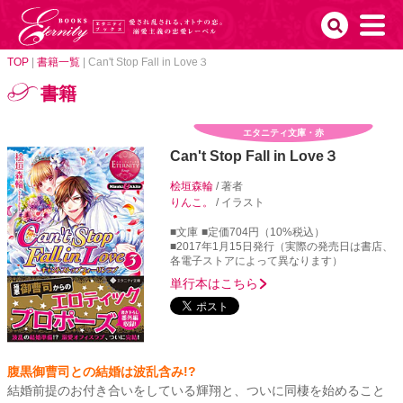
TOP
|
書籍一覧
|
Can't Stop Fall in Love３
書籍
エタニティ文庫・赤
Can't Stop Fall in Love３
桧垣森輪
/ 著者
りんこ。
/ イラスト
■文庫
■定価704円（10%税込）
■2017年1月15日発行（実際の発売日は書店、
各電子ストアによって異なります）
単行本はこちら
腹黒御曹司との結婚は波乱含み!?
結婚前提のお付き合いをしている輝翔と、ついに同棲を始めること