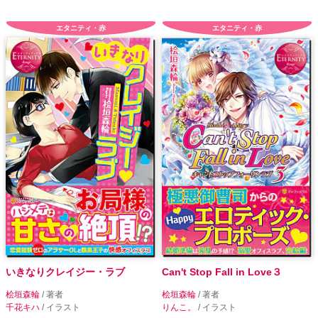
エタニティ・赤
エタニティ・赤
いきなりクレイジー・ラブ
Can't Stop Fall in Love３
桧垣森輪
/ 著者
桧垣森輪
/ 著者
千花キハ
/ イラスト
りんこ。
/ イラスト