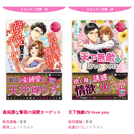
エタニティ文庫・赤
エタニティ文庫・赤
過保護な警視の溺愛ターゲット
天下無敵のI love you
桧垣森輪
/ 著者
桧垣森輪
/ 著者
夜咲こん
/ イラスト
佐倉ひつじ
/ イラスト