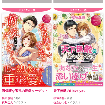
エタニティ・赤
エタニティ・赤
過保護な警視の溺愛ターゲット
天下無敵のI love you
桧垣森輪
/ 著者
桧垣森輪
/ 著者
夜咲こん
/ イラスト
佐倉ひつじ
/ イラスト