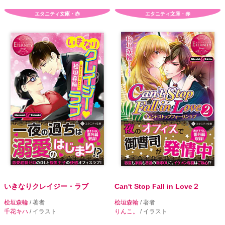
エタニティ文庫・赤
エタニティ文庫・赤
いきなりクレイジー・ラブ
Can't Stop Fall in Love２
桧垣森輪
/ 著者
桧垣森輪
/ 著者
千花キハ
/ イラスト
りんこ。
/ イラスト