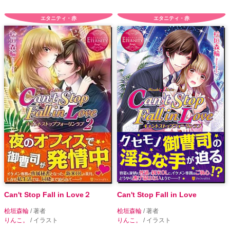
エタニティ・赤
エタニティ・赤
Can't Stop Fall in Love２
Can't Stop Fall in Love
桧垣森輪
/ 著者
桧垣森輪
/ 著者
りんこ。
/ イラスト
りんこ。
/ イラスト