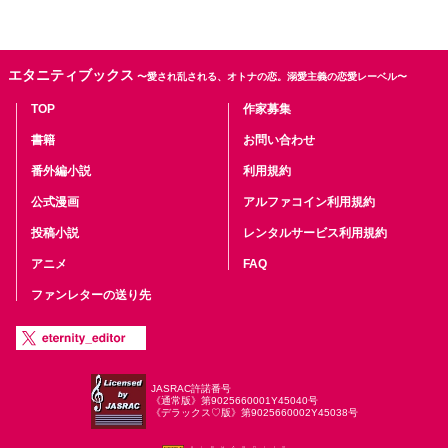
エタニティブックス
〜愛され乱される、オトナの恋。溺愛主義の恋愛レーベル〜
TOP
作家募集
書籍
お問い合わせ
番外編小説
利用規約
公式漫画
アルファコイン利用規約
投稿小説
レンタルサービス利用規約
アニメ
FAQ
ファンレターの送り先
JASRAC許諾番号
《通常版》第9025660001Y45040号
《デラックス♡版》第9025660002Y45038号