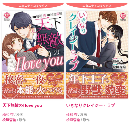
エタニティコミックス
エタニティコミックス
天下無敵のI love you
いきなりクレイジー・ラブ
柚和 杏
/ 漫画
柚和 杏
/ 漫画
桧垣森輪
/ 原作
桧垣森輪
/ 原作