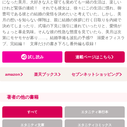
になった美月。大好きな人と寝ても覚めても一緒の生活は、楽しい
けれど緊張の連続！ それでも彼女は、徐々にこの生活に慣れ、御
曹司である彼との結婚の覚悟を決めたいと考えていた。しかし、美
月の想いを知らない輝翔は、親に結婚の挨拶に行く日取りを内緒で
決めてしまったり、式場の下見に強引に連れていったりと、愛情が
ちょっと暴走気味。そんな彼の性急な態度を見ていたら、美月は次
第にモヤモヤが募り……。結婚準備も波乱の予感!? 溺愛オフィスラ
ブ、完結編！ 文庫だけの書き下ろし番外編も収録！
試し読み
連載ページはこちら
amazon
楽天ブックス
セブンネットショッピング
著者の他の書籍
すべて
エタニティ単行本
エタニティ文庫
エタニティコミックス