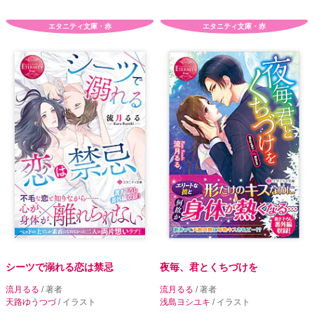
エタニティ文庫・赤
エタニティ文庫・赤
シーツで溺れる恋は禁忌
夜毎、君とくちづけを
流月るる
/ 著者
流月るる
/ 著者
天路ゆうつづ
/ イラスト
浅島ヨシユキ
/ イラスト