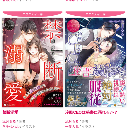
エタニティ・赤
エタニティ・赤
禁断溺愛
冷酷CEOは秘書に溺れるか？
流月るる
/ 著者
流月るる
/ 著者
八千代ハル
/ イラスト
一夜人見
/ イラスト