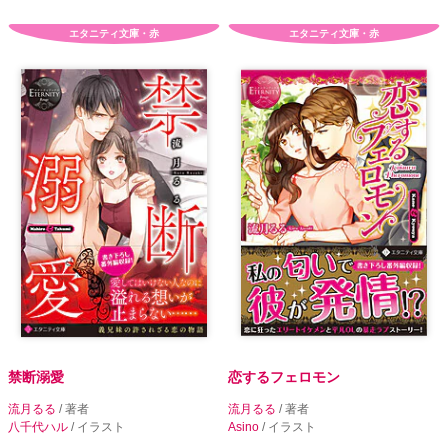
エタニティ文庫・赤
エタニティ文庫・赤
禁断溺愛
恋するフェロモン
流月るる
/ 著者
流月るる
/ 著者
八千代ハル
/ イラスト
Asino
/ イラスト