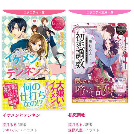
エタニティ・赤
エタニティ文庫・赤
イケメンとテンネン
初恋調教
流月るる
/ 著者
流月るる
/ 著者
アキハル。
/ イラスト
森原八鹿
/ イラスト