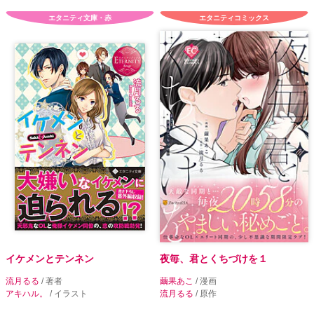
エタニティ文庫・赤
エタニティコミックス
イケメンとテンネン
夜毎、君とくちづけを１
流月るる
/ 著者
繭果あこ
/ 漫画
アキハル。
/ イラスト
流月るる
/ 原作