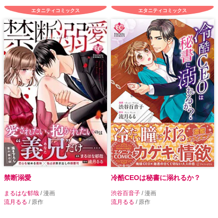
エタニティコミックス
エタニティコミックス
禁断溺愛
冷酷CEOは秘書に溺れるか？
まるはな郁哉
/ 漫画
渋谷百音子
/ 漫画
流月るる
/ 原作
流月るる
/ 原作