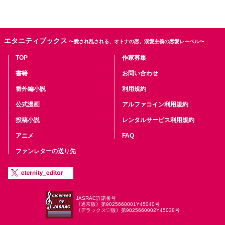
エタニティブックス
〜愛され乱される、オトナの恋。溺愛主義の恋愛レーベル〜
TOP
作家募集
書籍
お問い合わせ
番外編小説
利用規約
公式漫画
アルファコイン利用規約
投稿小説
レンタルサービス利用規約
アニメ
FAQ
ファンレターの送り先
JASRAC許諾番号
《通常版》第9025660001Y45040号
《デラックス♡版》第9025660002Y45038号