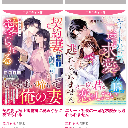
エタニティ・赤
エタニティ・赤
契約妻は極上御曹司に秘めやかに
エリート社長の一途な求愛から逃
愛でられる
れられません
流月るる
/ 著者
流月るる
/ 著者