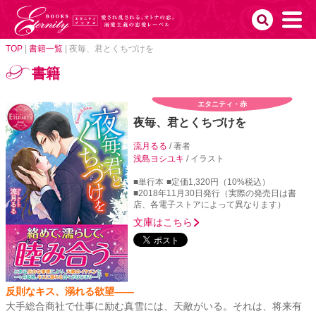
TOP
|
書籍一覧
|
夜毎、君とくちづけを
書籍
エタニティ・赤
夜毎、君とくちづけを
流月るる
/ 著者
浅島ヨシユキ
/ イラスト
■単行本
■定価1,320円（10%税込）
■2018年11月30日発行（実際の発売日は書
店、各電子ストアによって異なります）
文庫はこちら
反則なキス、溺れる欲望――
大手総合商社で仕事に励む真雪には、天敵がいる。それは、将来有