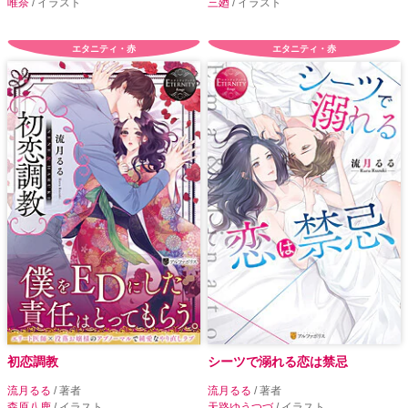
唯奈
/ イラスト
三廼
/ イラスト
エタニティ・赤
エタニティ・赤
初恋調教
シーツで溺れる恋は禁忌
流月るる
/ 著者
流月るる
/ 著者
森原八鹿
/ イラスト
天路ゆうつづ
/ イラスト