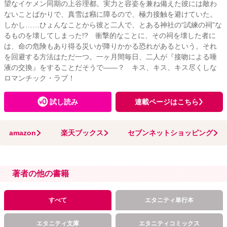
望なイケメン同期の上谷理都。実力と容姿を兼ね備えた彼には敵わ
ないことばかりで、真雪は癪に障るので、極力接触を避けていた。
しかし……ひょんなことから彼と二人で、とある神社の“試練の祠”な
るものを壊してしまった!? 衝撃的なことに、その祠を壊した者に
は、命の危険もあり得る災いが降りかかる恐れがあるという。それ
を回避する方法はただ一つ。一ヶ月間毎日、二人が『接吻による唾
液の交換』をすることだそうで――？ キス、キス、キス尽くしな
ロマンチック・ラブ！
試し読み
連載ページはこちら
amazon
楽天ブックス
セブンネットショッピング
著者の他の書籍
すべて
エタニティ単行本
エタニティ文庫
エタニティコミックス