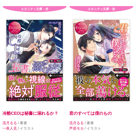
エタニティ文庫・赤
エタニティ文庫・赤
冷酷CEOは秘書に溺れるか？
君のすべては僕のもの
流月るる
/ 著者
流月るる
/ 著者
一夜人見
/ イラスト
芦原モカ
/ イラスト