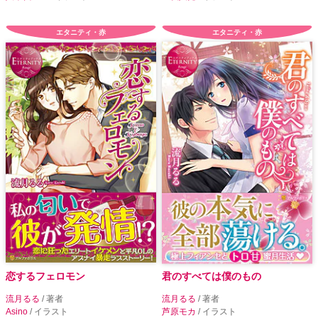
エタニティ・赤
エタニティ・赤
恋するフェロモン
君のすべては僕のもの
流月るる
/ 著者
流月るる
/ 著者
Asino
/ イラスト
芦原モカ
/ イラスト