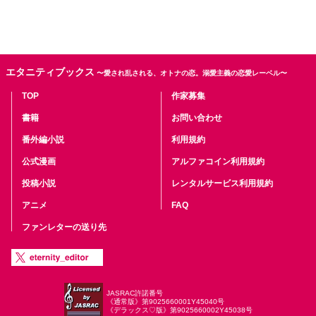
エタニティブックス
〜愛され乱される、オトナの恋。溺愛主義の恋愛レーベル〜
TOP
作家募集
書籍
お問い合わせ
番外編小説
利用規約
公式漫画
アルファコイン利用規約
投稿小説
レンタルサービス利用規約
アニメ
FAQ
ファンレターの送り先
JASRAC許諾番号
《通常版》第9025660001Y45040号
《デラックス♡版》第9025660002Y45038号