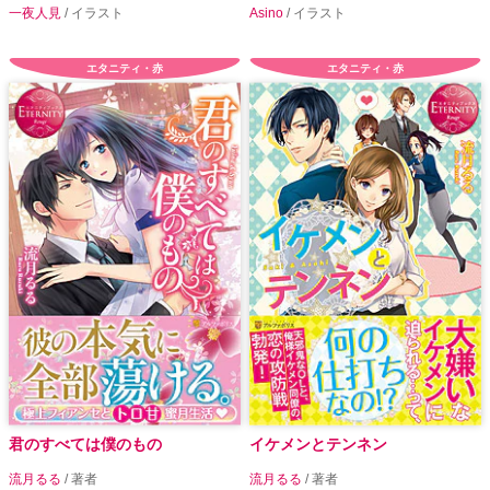
一夜人見
/ イラスト
Asino
/ イラスト
エタニティ・赤
エタニティ・赤
君のすべては僕のもの
イケメンとテンネン
流月るる
/ 著者
流月るる
/ 著者