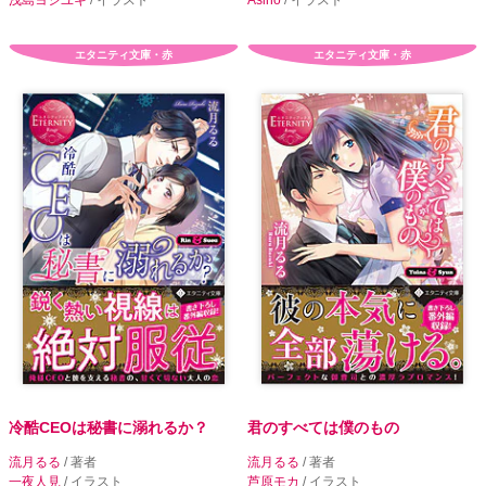
エタニティ文庫・赤
エタニティ文庫・赤
冷酷CEOは秘書に溺れるか？
君のすべては僕のもの
流月るる
/ 著者
流月るる
/ 著者
一夜人見
/ イラスト
芦原モカ
/ イラスト