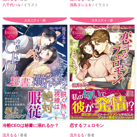
八千代ハル
/ イラスト
浅島ヨシユキ
/ イラスト
エタニティ・赤
エタニティ・赤
冷酷CEOは秘書に溺れるか？
恋するフェロモン
流月るる
/ 著者
流月るる
/ 著者