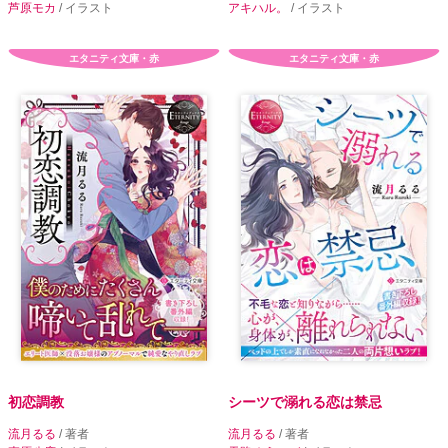
芦原モカ
/ イラスト
アキハル。
/ イラスト
エタニティ文庫・赤
エタニティ文庫・赤
初恋調教
シーツで溺れる恋は禁忌
流月るる
/ 著者
流月るる
/ 著者