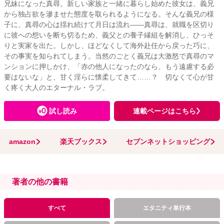
兄妹になった真尋。新しい家族と一緒に暮らし始めた彼女は、義兄
から独占欲を滲ませた態度を取られるようになる。そんな義兄の様
子に、真尋の心は揺れ続けて月日は流れ――真尋は、就職を区切り
に彼への想いを断ち切るため、義父との養子縁組を解消し、ひっそ
りと実家を出た。しかし、ほどなくして海外赴任から戻った巧に、
その事実を知られてしまう。当然のごとく義兄は大激怒で真尋のマ
ンションに押しかけ、「赤の他人になったのなら、もう遠慮する必
要はないな」と、甘く淫らに懐柔してきて……？ 切なくて心が甘
く疼く大人のエターナル・ラブ。
試し読み
連載ページはこちら
amazon
楽天ブックス
セブンネットショッピング
著者の他の書籍
すべて
エタニティ単行本