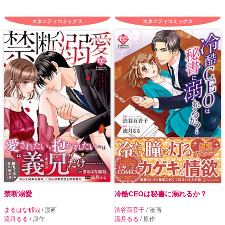
エタニティコミックス
エタニティコミックス
禁断溺愛
冷酷CEOは秘書に溺れるか？
まるはな郁哉
/ 漫画
渋谷百音子
/ 漫画
流月るる
/ 原作
流月るる
/ 原作