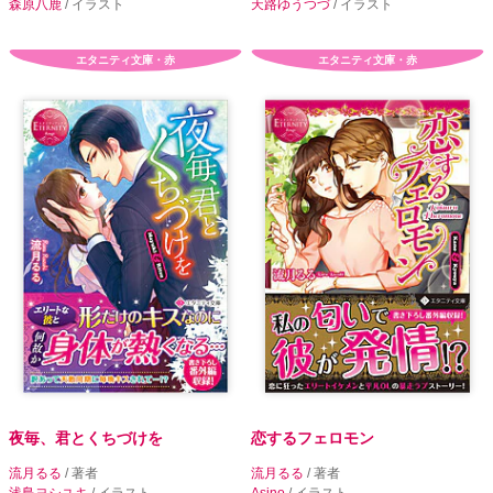
森原八鹿
/ イラスト
天路ゆうつづ
/ イラスト
エタニティ文庫・赤
エタニティ文庫・赤
夜毎、君とくちづけを
恋するフェロモン
流月るる
/ 著者
流月るる
/ 著者
浅島ヨシユキ
/ イラスト
Asino
/ イラスト