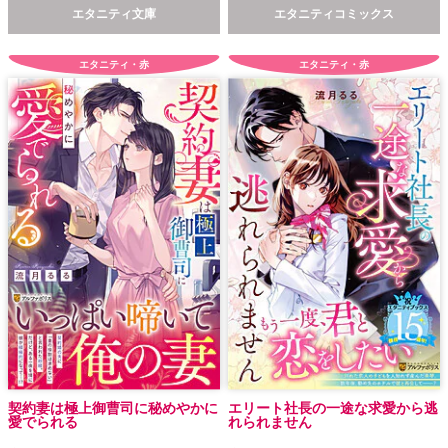
エタニティ文庫
エタニティコミックス
エタニティ・赤
エタニティ・赤
契約妻は極上御曹司に秘めやかに
エリート社長の一途な求愛から逃
愛でられる
れられません