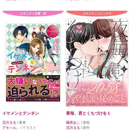
エタニティ文庫・赤
エタニティコミックス
イケメンとテンネン
夜毎、君とくちづけを１
流月るる
/ 著者
繭果あこ
/ 漫画
アキハル。
/ イラスト
流月るる
/ 原作