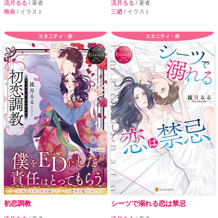
流月るる
/ 著者
流月るる
/ 著者
唯奈
/ イラスト
三廼
/ イラスト
エタニティ・赤
エタニティ・赤
初恋調教
シーツで溺れる恋は禁忌