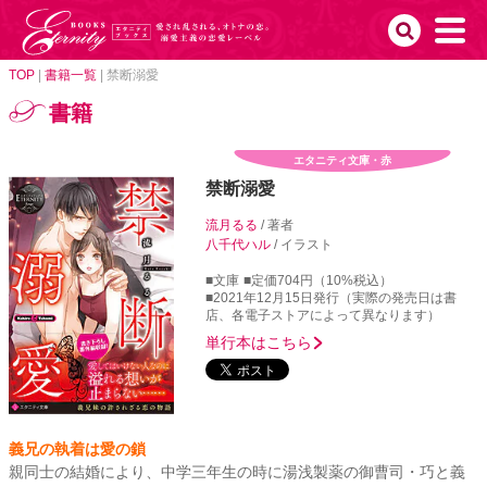
TOP
|
書籍一覧
|
禁断溺愛
書籍
エタニティ文庫・赤
禁断溺愛
流月るる
/ 著者
八千代ハル
/ イラスト
■文庫
■定価704円（10%税込）
■2021年12月15日発行（実際の発売日は書
店、各電子ストアによって異なります）
単行本はこちら
義兄の執着は愛の鎖
親同士の結婚により、中学三年生の時に湯浅製薬の御曹司・巧と義