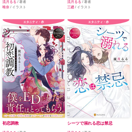
流月るる
/ 著者
流月るる
/ 著者
唯奈
/ イラスト
三廼
/ イラスト
エタニティ・赤
エタニティ・赤
初恋調教
シーツで溺れる恋は禁忌