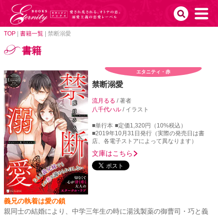
TOP
|
書籍一覧
|
禁断溺愛
書籍
エタニティ・赤
禁断溺愛
流月るる
/ 著者
八千代ハル
/ イラスト
■単行本
■定価1,320円（10%税込）
■2019年10月31日発行（実際の発売日は書
店、各電子ストアによって異なります）
文庫はこちら
義兄の執着は愛の鎖
親同士の結婚により、中学三年生の時に湯浅製薬の御曹司・巧と義