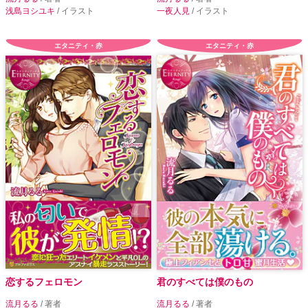
浅島ヨシユキ
/ イラスト
一夜人見
/ イラスト
エタニティ・赤
エタニティ・赤
恋するフェロモン
君のすべては僕のもの
流月るる
/ 著者
流月るる
/ 著者