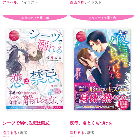
アキハル。
/ イラスト
森原八鹿
/ イラスト
エタニティ文庫・赤
エタニティ文庫・赤
シーツで溺れる恋は禁忌
夜毎、君とくちづけを
流月るる
/ 著者
流月るる
/ 著者