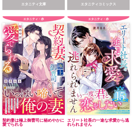
エタニティ文庫
エタニティコミックス
エタニティ・赤
エタニティ・赤
契約妻は極上御曹司に秘めやかに
エリート社長の一途な求愛から逃
愛でられる
れられません