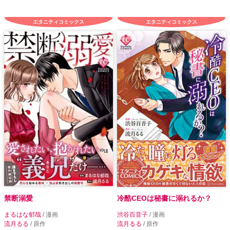
エタニティコミックス
エタニティコミックス
禁断溺愛
冷酷CEOは秘書に溺れるか？
まるはな郁哉
/ 漫画
渋谷百音子
/ 漫画
流月るる
/ 原作
流月るる
/ 原作