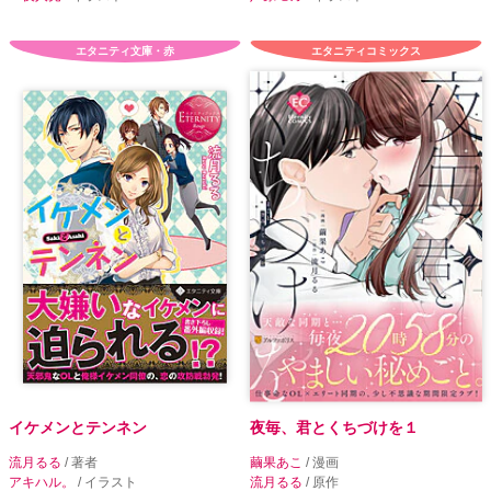
エタニティ文庫・赤
エタニティコミックス
イケメンとテンネン
夜毎、君とくちづけを１
流月るる
/ 著者
繭果あこ
/ 漫画
アキハル。
/ イラスト
流月るる
/ 原作