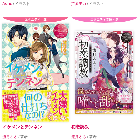
Asino
/ イラスト
芦原モカ
/ イラスト
エタニティ・赤
エタニティ文庫・赤
イケメンとテンネン
初恋調教
流月るる
/ 著者
流月るる
/ 著者