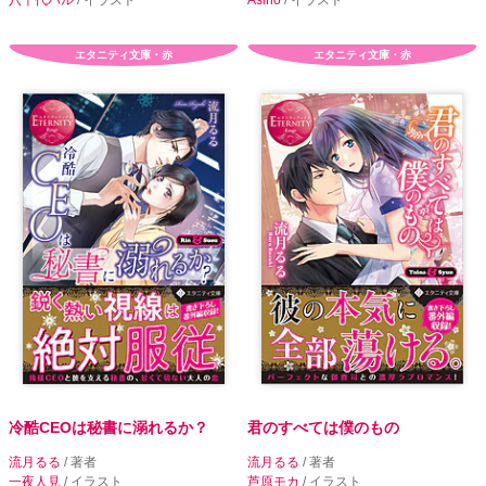
エタニティ文庫・赤
エタニティ文庫・赤
冷酷CEOは秘書に溺れるか？
君のすべては僕のもの
流月るる
/ 著者
流月るる
/ 著者
一夜人見
/ イラスト
芦原モカ
/ イラスト