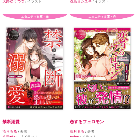
天路ゆうつづ
/ イラスト
浅島ヨシユキ
/ イラスト
エタニティ文庫・赤
エタニティ文庫・赤
禁断溺愛
恋するフェロモン
流月るる
/ 著者
流月るる
/ 著者
八千代ハル
/ イラスト
Asino
/ イラスト