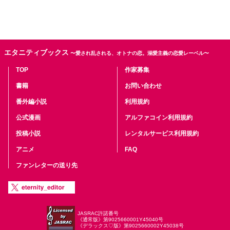
エタニティブックス
〜愛され乱される、オトナの恋。溺愛主義の恋愛レーベル〜
TOP
作家募集
書籍
お問い合わせ
番外編小説
利用規約
公式漫画
アルファコイン利用規約
投稿小説
レンタルサービス利用規約
アニメ
FAQ
ファンレターの送り先
JASRAC許諾番号
《通常版》第9025660001Y45040号
《デラックス♡版》第9025660002Y45038号