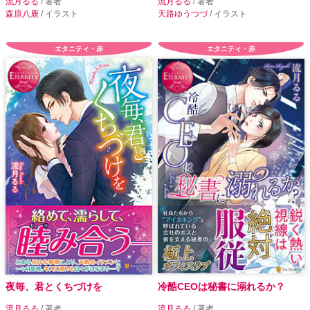
流月るる
/ 著者
流月るる
/ 著者
森原八鹿
/ イラスト
天路ゆうつづ
/ イラスト
エタニティ・赤
エタニティ・赤
夜毎、君とくちづけを
冷酷CEOは秘書に溺れるか？
流月るる
/ 著者
流月るる
/ 著者