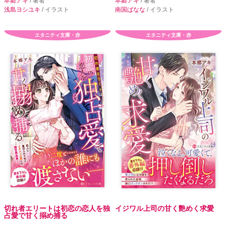
本郷アキ
/ 著者
本郷アキ
/ 著者
浅島ヨシユキ
/ イラスト
南国ばなな
/ イラスト
エタニティ文庫・赤
エタニティ文庫・赤
切れ者エリートは初恋の恋人を独
イジワル上司の甘く艶めく求愛
占愛で甘く搦め捕る