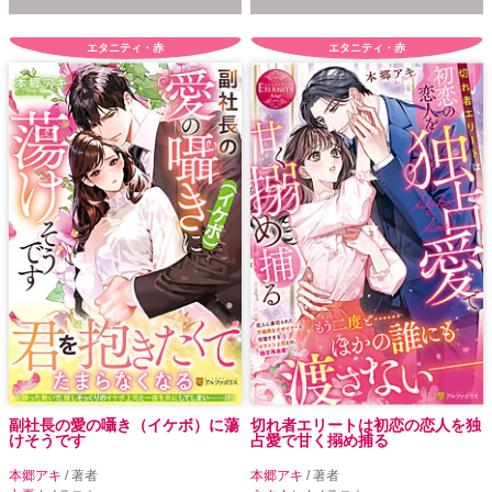
エタニティ・赤
エタニティ・赤
副社長の愛の囁き（イケボ）に蕩
切れ者エリートは初恋の恋人を独
けそうです
占愛で甘く搦め捕る
本郷アキ
/ 著者
本郷アキ
/ 著者