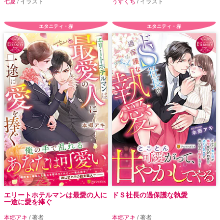
七夏
/ イラスト
うすくち
/ イラスト
エタニティ・赤
エタニティ・赤
エリートホテルマンは最愛の人に
ドＳ社長の過保護な執愛
一途に愛を捧ぐ
本郷アキ
/ 著者
本郷アキ
/ 著者