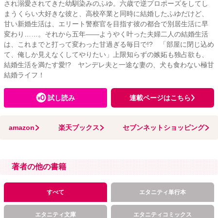
され溺愛されてきた幼馴染みのふゆ。六歳で逆プロポーズをしてし
まうくらい大好きな彼と、高校卒業と同時に結婚したふゆだけど、
甘い新婚生活は、エリート警察官を目指す彼の都合で別居生活に早
変わり……。それから五年――ようやく叶った夫婦二人の結婚生活
は、これまでと打って変わった甘過ぎる毎日で!? 「部屋に閉じ込め
て、俺しか見えなくしてやりたい」上限知らずの嫉妬も独占欲も、
結婚生活を満たす愛!? ヤンデレ夫と一途な妻の、犬も食わない極甘
結婚ライフ！
試し読み
連載ページはこちら
amazon
楽天ブックス
セブンネットショッピング
著者の他の書籍
すべて
エタニティ単行本
エタニティ文庫
エタニティコミックス