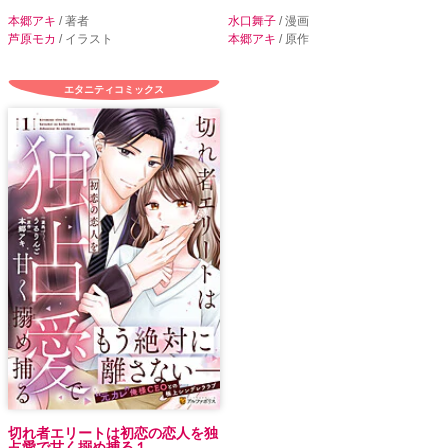
本郷アキ
/ 著者
水口舞子
/ 漫画
芦原モカ
/ イラスト
本郷アキ
/ 原作
エタニティコミックス
切れ者エリートは初恋の恋人を独
占愛で甘く搦め捕る１