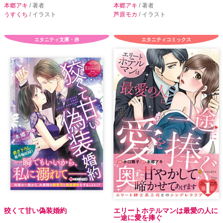
本郷アキ
/ 著者
本郷アキ
/ 著者
うすくち
/ イラスト
芦原モカ
/ イラスト
エタニティ文庫・赤
エタニティコミックス
狡くて甘い偽装婚約
エリートホテルマンは最愛の人に
一途に愛を捧ぐ