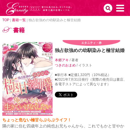
TOP
|
書籍一覧
|
独占欲強めの幼馴染みと極甘結婚
書籍
エタニティ・赤
独占欲強めの幼馴染みと極甘結婚
本郷アキ
/ 著者
つきのおまめ
/ イラスト
■単行本
■定価1,320円（10%税込）
■2021年7月31日発行（実際の発売日は書店、
各電子ストアによって異なります）
ちょっと危ない極甘らぶらぶライフ！
隣の家に住む四歳年上の純也お兄ちゃんから、これでもかと甘やか