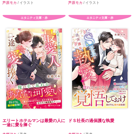
芦原モカ
/ イラスト
芦原モカ
/ イラスト
エタニティ文庫・赤
エタニティ文庫・赤
エリートホテルマンは最愛の人に
ドＳ社長の過保護な執愛
一途に愛を捧ぐ