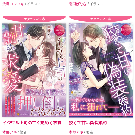
浅島ヨシユキ
/ イラスト
南国ばなな
/ イラスト
エタニティ・赤
エタニティ・赤
イジワル上司の甘く艶めく求愛
狡くて甘い偽装婚約
本郷アキ
/ 著者
本郷アキ
/ 著者