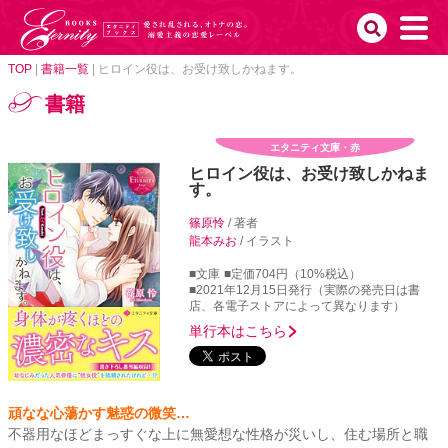
TOP
|
書籍一覧
|
ヒロイン役は、お受け致しかねます。
書籍
エタニティ文庫・赤
ヒロイン役は、お受け致しかねま
す。
篠原怜
/ 著者
龍本みお
/ イラスト
■文庫
■定価704円（10%税込）
■2021年12月15日発行（実際の発売日は書
店、各電子ストアによって異なります）
単行本はこちら
頑なな心蕩かす魅惑の微笑…
不器用なほどまっすぐな上に無愛想な性格が災いし、住む場所と職