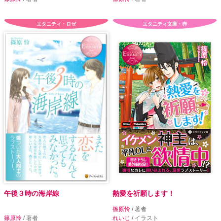
エタニティ・ロゼ
エタニティ文庫・赤
午後３時の海岸線
熱愛を祈願します！
篠原怜
/ 著者
篠原怜
/ 著者
れいじ
/ イラスト