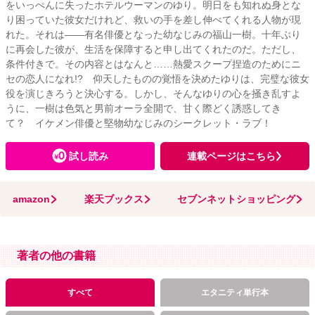
をいっぺんに失ったホテルウーマンのゆり。明日をも知れぬ身とな
り困っていた彼女だけれど、救いの手を差し伸べてくれる人物が現
れた。それは――有名俳優となった幼なじみの福山一樹。十年ぶり
に再会した彼が、生活を保障すると申し出てくれたのだ。ただし、
条件付きで。その内容とはなんと……熱愛スクープ捏造のためにニ
セの恋人になれ!? 仰天したものの覚悟を決めたゆりは、完璧な彼女
役を演じきろうと決心する。しかし、そんなゆりの心を掻き乱すよ
うに、一樹は色気と男前オーラ全開で、甘く際どく誘惑してき
て？ イケメン俳優と堅物幼なじみのシークレット・ラブ！
試し読み
連載ページはこちら
amazon
楽天ブックス
セブンネットショッピング
著者の他の書籍
すべて
エタニティ単行本