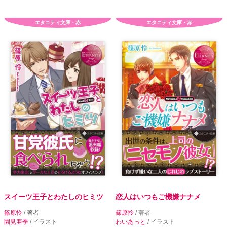
エタニティ文庫・赤
エタニティ文庫・赤
スイーツ王子とわたしのヒミツ
恋人はいつもご機嫌ナナメ
篠原怜
/ 著者
篠原怜
/ 著者
園見亜季
/ イラスト
わいあっと
/ イラスト