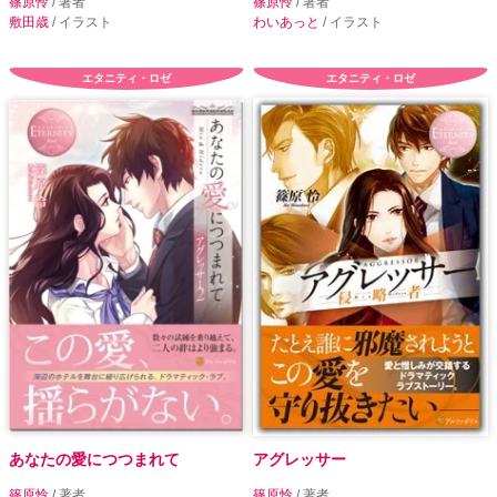
篠原怜
/ 著者
篠原怜
/ 著者
敷田歳
/ イラスト
わいあっと
/ イラスト
エタニティ・ロゼ
エタニティ・ロゼ
あなたの愛につつまれて
アグレッサー
篠原怜
/ 著者
篠原怜
/ 著者