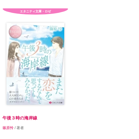
エタニティ文庫・ロゼ
午後３時の海岸線
篠原怜
/ 著者