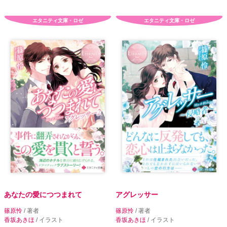
エタニティ文庫・ロゼ
エタニティ文庫・ロゼ
あなたの愛につつまれて
アグレッサー
篠原怜
/ 著者
篠原怜
/ 著者
香坂あきほ
/ イラスト
香坂あきほ
/ イラスト