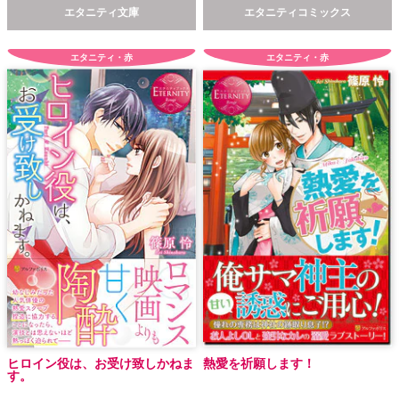
エタニティ文庫
エタニティコミックス
エタニティ・赤
エタニティ・赤
ヒロイン役は、お受け致しかねま
熱愛を祈願します！
す。