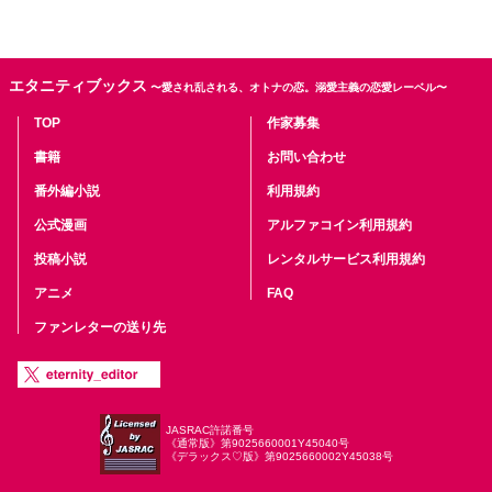
エタニティブックス
〜愛され乱される、オトナの恋。溺愛主義の恋愛レーベル〜
TOP
作家募集
書籍
お問い合わせ
番外編小説
利用規約
公式漫画
アルファコイン利用規約
投稿小説
レンタルサービス利用規約
アニメ
FAQ
ファンレターの送り先
JASRAC許諾番号
《通常版》第9025660001Y45040号
《デラックス♡版》第9025660002Y45038号