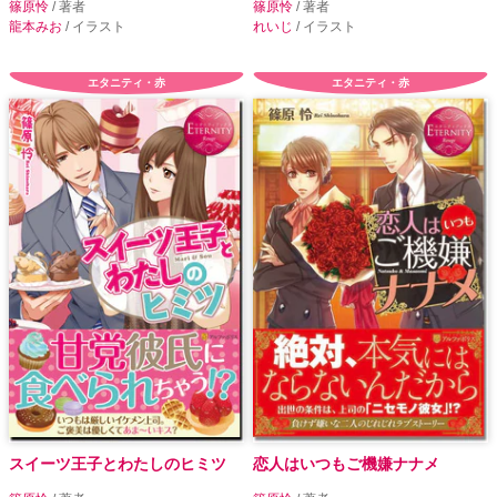
篠原怜
/ 著者
篠原怜
/ 著者
龍本みお
/ イラスト
れいじ
/ イラスト
エタニティ・赤
エタニティ・赤
スイーツ王子とわたしのヒミツ
恋人はいつもご機嫌ナナメ