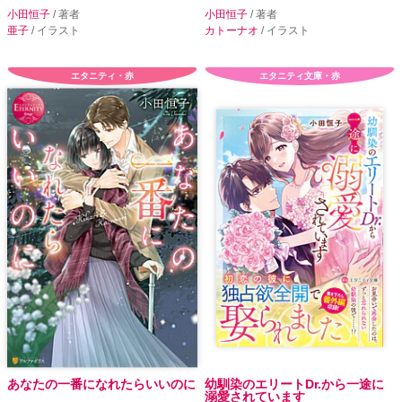
小田恒子
/ 著者
小田恒子
/ 著者
亜子
/ イラスト
カトーナオ
/ イラスト
エタニティ・赤
エタニティ文庫・赤
あなたの一番になれたらいいのに
幼馴染のエリートDr.から一途に
溺愛されています