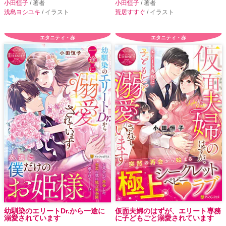
小田恒子
/ 著者
小田恒子
/ 著者
浅島ヨシユキ
/ イラスト
荒居すすぐ
/ イラスト
エタニティ・赤
エタニティ・赤
幼馴染のエリートDr.から一途に
仮面夫婦のはずが、エリート専務
溺愛されています
に子どもごと溺愛されています