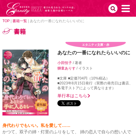
TOP
|
書籍一覧
|
あなたの一番になれたらいいのに
書籍
エタニティ文庫・赤
あなたの一番になれたらいいのに
小田恒子
/ 著者
獅童ありす
/ イラスト
■文庫
■定価704円（10%税込）
■2023年8月15日発行（実際の発売日は書店、
各電子ストアによって異なります）
単行本はこちら
身代わりでもいい。私を愛して……
かつて、双子の姉・灯里のふりをして、 姉の恋人で自らの想い人で