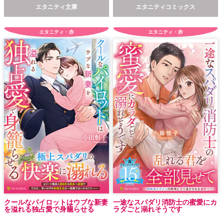
エタニティ文庫
エタニティコミックス
エタニティ・赤
エタニティ・赤
クールなパイロットはウブな新妻
一途なスパダリ消防士の蜜愛にカ
を溢れる独占愛で身籠らせる
ラダごと溺れそうです