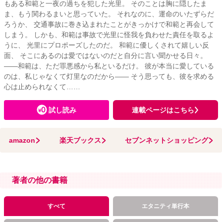
もある和範と一夜の過ちを犯した光里。 そのことは胸に隠したま
ま、もう関わるまいと思っていた。 それなのに、運命のいたずらだ
ろうか、 交通事故に巻き込まれたことがきっかけで和範と再会して
しまう。 しかも、和範は事故で光里に怪我を負わせた責任を取るよ
うに、 光里にプロポーズしたのだ。 和範に優しくされて嬉しい反
面、 そこにあるのは愛ではないのだと自分に言い聞かせる日々。
――和範は、ただ罪悪感から私といるだけ。 彼が本当に愛している
のは、私じゃなくて灯里なのだから―― そう思っても、彼を求める
心は止められなくて……
試し読み
連載ページはこちら
amazon
楽天ブックス
セブンネットショッピング
著者の他の書籍
すべて
エタニティ単行本