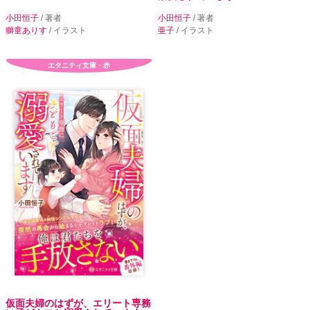
小田恒子
/ 著者
小田恒子
/ 著者
獅童ありす
/ イラスト
亜子
/ イラスト
エタニティ文庫・赤
仮面夫婦のはずが、エリート専務