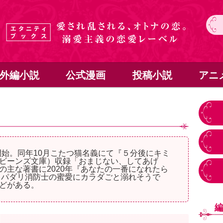
外編小説
公式漫画
投稿小説
アニ
動開始。同年10月こたつ猫名義にて『５分後にキミ
ビーンズ文庫）収録「おまじない、してあげ
の主な著書に2020年『あなたの一番になれたら
なスパダリ消防士の蜜愛にカラダごと溺れそうで
どがある。