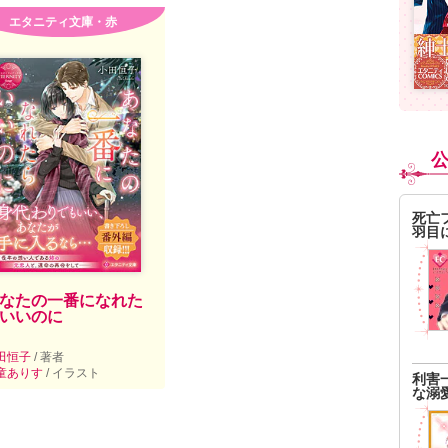
エタニティ文庫・赤
死亡
羽目
なたの一番になれた
いいのに
田恒子
/ 著者
童ありす
/ イラスト
利害
な溺