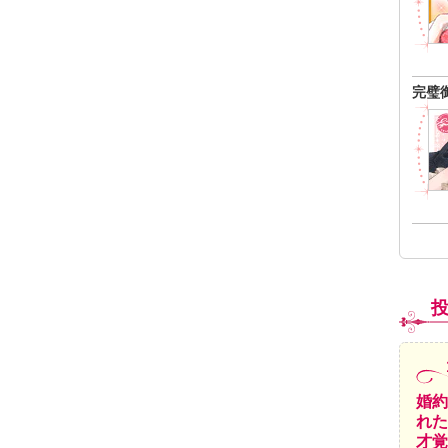
完璧
婚約
れた
才覚