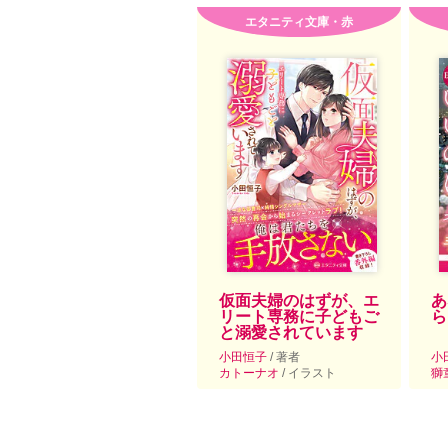
エタニティ文庫・赤
仮面夫婦のはずが、エ
あ
リート専務に子どもご
ら
と溺愛されています
小田恒子
/ 著者
小
カトーナオ
/ イラスト
獅