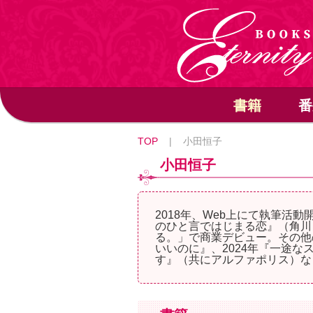
書籍
番
TOP
|
小田恒子
小田恒子
2018年、Web上にて執筆活
のひと言ではじまる恋』（角川
る。」で商業デビュー。その他
いいのに』、2024年『一途
す』（共にアルファポリス）な