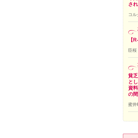
され
コル
【R
臣桜
貧乏
とし
資料
の間
蜜井