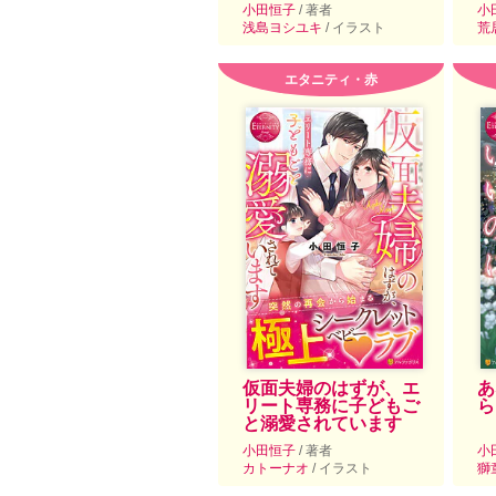
小田恒子
/ 著者
小
浅島ヨシユキ
/ イラスト
荒
エタニティ・赤
仮面夫婦のはずが、エ
あ
リート専務に子どもご
ら
と溺愛されています
小田恒子
/ 著者
小
カトーナオ
/ イラスト
獅