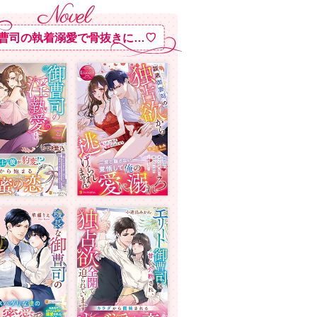
曹司の執着溺愛で骨抜きに…♡