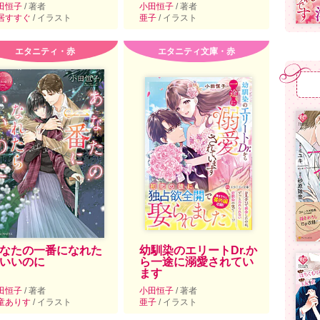
田恒子
/ 著者
小田恒子
/ 著者
居すすぐ
/ イラスト
亜子
/ イラスト
エタニティ・赤
エタニティ文庫・赤
なたの一番になれた
幼馴染のエリートDr.か
いいのに
ら一途に溺愛されてい
ます
田恒子
/ 著者
小田恒子
/ 著者
童ありす
/ イラスト
亜子
/ イラスト