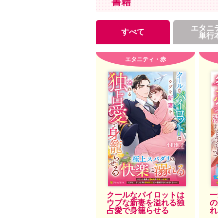
書籍
エタニ
すべて
単行
エタニティ・赤
クールなパイロットは
一
ウブな新妻を溢れる独
の
占愛で身籠らせる
れ