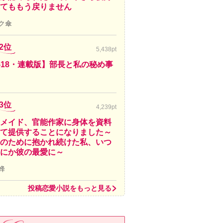
てももう戻りません
ク傘
2位
5,438pt
-18・連載版】部長と私の秘め事
3位
4,239pt
メイド、官能作家に身体を資料
て提供することになりました～
のために抱かれ続けた私、いつ
にか彼の最愛に～
蜂
投稿恋愛小説をもっと見る