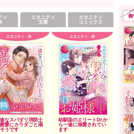
御
ティ
エタニティ
エタニティ
本
文庫
コミックス
エタニティ・赤
エタニティ・赤
途なスパダリ消防士
幼馴染のエリートDr.か
蜜愛にカラダごと溺
ら一途に溺愛されてい
そうです
ます