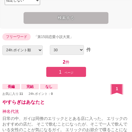
フリーワード
「第15回恋愛小説大賞」
件
2
件
1
ページ
長編
完結
なし
1
お気に入り:
11
24h.ポイント：
0
やすらぎはあなたと
神名代洸
日常の中、ガイは同僚のエリックととある店に入った。 エリックの
おすすめの店だ。 そこで飲むことになったが、そこで一人で飲んで
いる女性のことが気になるガイ。 エリックのお節介で喋ることにな