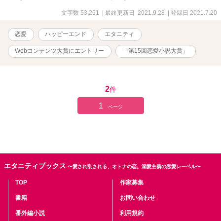
文字数 53,251
| 最終更新日 2021.9.28
| 登録日 2021.7.20
恋愛
ハッピーエンド
エタニティ
Webコンテンツ大賞にエントリー
「第15回恋愛小説大賞」
2
件
1
ページ
エタニティブックス
〜愛され乱される、オトナの恋。溺愛主義の恋愛レーベル〜
TOP
作家募集
書籍
お問い合わせ
番外編小説
利用規約