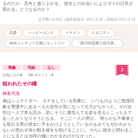
るのだが、意外と盛り上がる。 彼女との出会いによりガイの日常が
変わる。どうなるのか？
文字数 14,835
| 最終更新日 2021.6.30
| 登録日 2021.6.14
恋愛
ハッピーエンド
イケメン
エタニティ
Webコンテンツ大賞にエントリー
「第15回恋愛小説大賞」
長編
完結
なし
2
お気に入り:
8
24h.ポイント：
0
狙われたその瞳
神名代洸
俺はシュナイダー。 ＳＰをしている刑事だ。 いつものように警護対
象を警護中にある一人の女性が気になって仕方がなかった。その女
性は一人で本を読み、楽しそうに微笑んでる姿を見るとこっちまで
あったかくなりそうになる。 そこに一人の男が。 明らかな不審者と
も取れる男が彼女に手をかけようとしているのをみてなぜかわから
ないが思わず体が動き彼女を助けることに。 のちに彼女と関わるこ
とになるとは当時の俺にわかるわけがなかった。