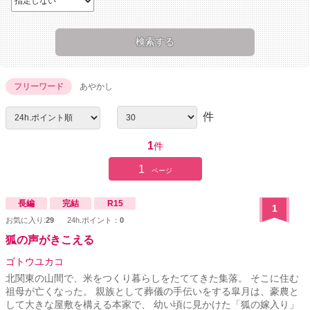
フリーワード
あやかし
件
1
件
1
ページ
長編
完結
R15
1
お気に入り:
29
24h.ポイント：
0
狐の声がきこえる
ゴトウユカコ
北関東の山間で、米をつくり暮らしをたててきた集落。 そこに住む
祖母が亡くなった。 親族として葬儀の手伝いをする皐月は、豪農と
して大きな屋敷を構える本家で、 幼い頃に見かけた「狐の嫁入り」