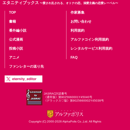
エタニティブックス
〜愛され乱される、オトナの恋。溺愛主義の恋愛レーベル〜
TOP
作家募集
書籍
お問い合わせ
番外編小説
利用規約
公式漫画
アルファコイン利用規約
投稿小説
レンタルサービス利用規約
アニメ
FAQ
ファンレターの送り先
JASRAC許諾番号
《通常版》第9025660001Y45040号
《デラックス♡版》第9025660002Y45038号
Copyright (C) 2000-2026 AlphaPolis Co.,Ltd. All Rights