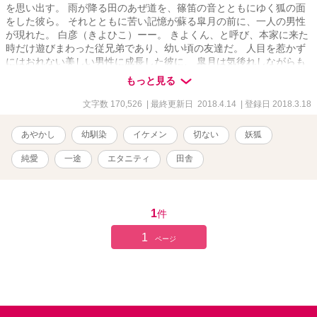
を思い出す。 雨が降る田のあぜ道を、篠笛の音とともにゆく狐の面
をした彼ら。 それとともに苦い記憶が蘇る皐月の前に、一人の男性
が現れた。 白彦（きよひこ）ーー。 きよくん、と呼び、本家に来た
時だけ遊びまわった従兄弟であり、幼い頃の友達だ。 人目を惹かず
にはおれない美しい男性に成長した彼に、 皐月は気後れしながらも
少しずつ昔のように打ち解けていく。 そんな時にふと現れた、狐面
もっと見る
で顔を隠した、小さな男の子。 謎めいた言葉を残しながら、その子
は裏庭の古い土蔵へと誘うーーー。 皐月を襲う新たな怪異。 山の神
文字数 170,526
| 最終更新日 2018.4.14
| 登録日 2018.3.18
様が住まうという集落のシンボルでもあるお山。 ひたひたと皐月の
日常に忍び寄る、悪意。 少しずつ思い出す、記憶の断片。 そして、
あやかし
幼馴染
イケメン
切ない
妖狐
祖母の命への眼差しとひたむきな白彦の想い。 皐月は、いやおうな
く人間と人間ならざる者、生と死との狭間に立たされていく。 その
純愛
一途
エタニティ
田舎
狭間で、彼女はどんな選択をしていくのかーー。 北関東の山間の古
い旧家を舞台にした、”狐の嫁入り”をめぐる恋愛ファンタジー。
1
件
1
ページ