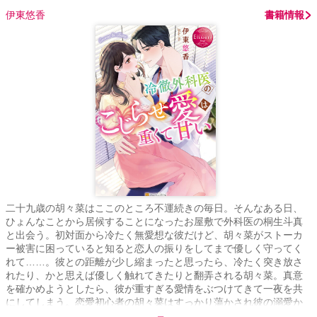
伊東悠香
書籍情報
二十九歳の胡々菜はここのところ不運続きの毎日。そんなある日、
ひょんなことから居候することになったお屋敷で外科医の桐生斗真
と出会う。初対面から冷たく無愛想な彼だけど、胡々菜がストーカ
ー被害に困っていると知ると恋人の振りをしてまで優しく守ってく
れて……。彼との距離が少し縮まったと思ったら、冷たく突き放さ
れたり、かと思えば優しく触れてきたりと翻弄される胡々菜。真意
を確かめようとしたら、彼が重すぎる愛情をぶつけてきて一夜を共
にしてしまう。恋愛初心者の胡々菜はすっかり蕩かされ彼の溺愛か
ら抜け出せなくなり――!? こじらせ外科医と不運なOLのドラマチ