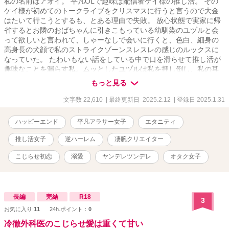
私の名前はアオイ。 平凡OLで趣味は配信者ケイ様の推し活。 その
ケイ様が初めてのトークライブをクリスマスに行うと言うので大金
はたいて行こうとするも、とある理由で失敗。 放心状態で実家に帰
省するとお隣のおばちゃんに引きこもっている幼馴染のユヅルと会
って欲しいと言われて、しゃーなしで会いに行くと、色白、細身の
高身長の犬顔で私のストライクゾーンスレスレの感じのルックスに
なっていた。 たわいもない話をしている中で口を滑らせて推し活が
趣味なことを漏らす私。ムッとしたユヅルは私を押し倒し、私の耳
元で 「ねぇ、ボクを推してよ」 と甘えた声で囁く。 それだけだった
もっと見る
らいい。 なぜか、ケイ様まで私のことにご執心になって･･････。え
っ、他にも4人も！？ アオイ29歳独身。もうすぐ30歳になるんです
文字数 22,610
| 最終更新日 2025.2.12
| 登録日 2025.1.31
けど･･････ 人生初のモテ期ってやつかもです！
ハッピーエンド
平凡アラサー女子
エタニティ
推し活女子
逆ハーレム
凄腕クリエイター
こじらせ初恋
溺愛
ヤンデレツンデレ
オタク女子
長編
完結
R18
3
お気に入り:
11
24h.ポイント：
0
冷徹外科医のこじらせ愛は重くて甘い