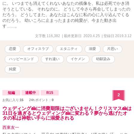
に。 いつまでも消えてくれないあなたの残像を、私は必死でかき消
そうとしている。 それなのに。 どうして今さら再会してしまったの
だろう。 どうしてまた、あなたはこんなに私の心に入り込んでくる
のだろう。 幼いころに止まったままの純愛が、今また動き出
す……。
文字数 116,382
| 最終更新日 2020.4.25
| 登録日 2019.3.12
恋愛
オフィスラブ
エタニティ
溺愛
片思い
ハッピーエンド
すれ違い
イケメン
幼馴染み
純愛
短編
連載中
R15
2
お気に入り:
15
24h.ポイント：
0
ウェディング🍰に消費期限はございません！クリスマス🍰は
31日を過ぎるとウェディング🍰に変わる？夢から逃げたオ
タの私は神歌い手らに溺愛される
西東友一