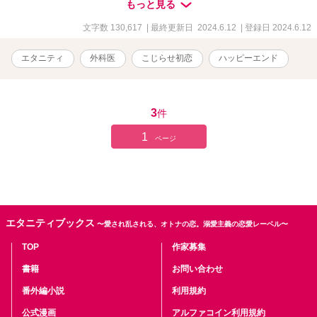
もっと見る
ックラブ！
文字数 130,617
| 最終更新日 2024.6.12
| 登録日 2024.6.12
エタニティ
外科医
こじらせ初恋
ハッピーエンド
3
件
1
ページ
エタニティブックス
〜愛され乱される、オトナの恋。溺愛主義の恋愛レーベル〜
TOP
作家募集
書籍
お問い合わせ
番外編小説
利用規約
公式漫画
アルファコイン利用規約