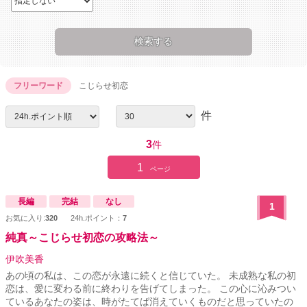
フリーワード
こじらせ初恋
件
3
件
1
ページ
長編
完結
なし
1
お気に入り:
320
24h.ポイント：
7
純真～こじらせ初恋の攻略法～
伊吹美香
あの頃の私は、この恋が永遠に続くと信じていた。 未成熟な私の初
恋は、愛に変わる前に終わりを告げてしまった。 この心に沁みつい
ているあなたの姿は、時がたてば消えていくものだと思っていたの