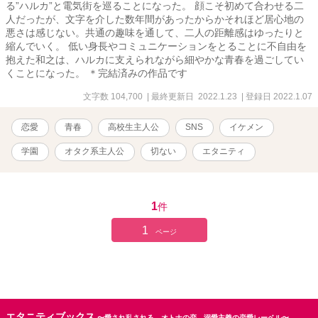
る”ハルカ”と電気街を巡ることになった。 顔こそ初めて合わせる二
人だったが、文字を介した数年間があったからかそれほど居心地の
悪さは感じない。共通の趣味を通して、二人の距離感はゆったりと
縮んでいく。 低い身長やコミュニケーションをとることに不自由を
抱えた和之は、ハルカに支えられながら細やかな青春を過ごしてい
くことになった。 ＊完結済みの作品です
文字数 104,700
| 最終更新日 2022.1.23
| 登録日 2022.1.07
恋愛
青春
高校生主人公
SNS
イケメン
学園
オタク系主人公
切ない
エタニティ
1
件
1
ページ
エタニティブックス
〜愛され乱される、オトナの恋。溺愛主義の恋愛レーベル〜