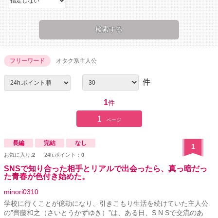
フリーワード
オタク系主人公
件
1
件
1
ページ
長編
完結
なし
1
お気に入り:
2
24h.ポイント：
0
SNSで知り合った相手とリアルで出会ったら、真っ暗だっ
た青春が色付き始めた。
minori0310
学校に行くことが億劫になり、引きこもり生活を続けていた主人公
の”齊藤和之（さいとうかずゆき）”は、ある日、S N Sで交流のあ