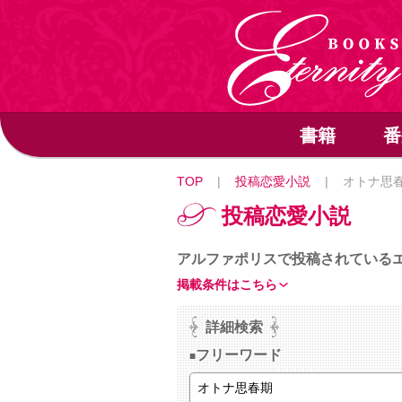
書籍
番
TOP
|
投稿恋愛小説
|
オトナ思
投稿恋愛小説
アルファポリスで投稿されている
掲載条件はこちら
詳細検索
フリーワード