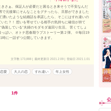
ときさぁ、保証人が必要だと困るとき来そうで不安なんだ
の席で元後輩にそんなことをグチったら、旦那ができました
って湧いたような結婚話を承諾したら、そこにはすれ違いの
ていた？！ 想いを寄せている相手の気持ちに確信が持て
を“偽装している”夫婦のモダモダ遠回り生活。 苦くてしょ
酸っぱい、オトナ思春期ラブストーリー第２弾。 ※毎日19
21時に一話ずつ公開していきます。
文字数 173,888 | 最終更新日 2021.2.09 | 登録日 2021.1.01
恋愛
大人の恋
すれ違い
年上女性
1
件