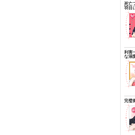
死亡
羽目
利害
な溺
完璧