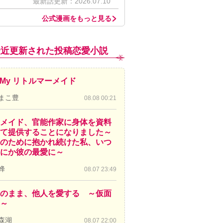
最新話更新：2026.07.10
公式漫画をもっと見る
最近更新された投稿恋愛小説
! My リトルマーメイド
まこ豊
08.08 00:21
メイド、官能作家に身体を資料
て提供することになりました～
のために抱かれ続けた私、いつ
にか彼の最愛に～
蜂
08.07 23:49
のまま、他人を愛する ～仮面
～
森湖
08.07 22:00