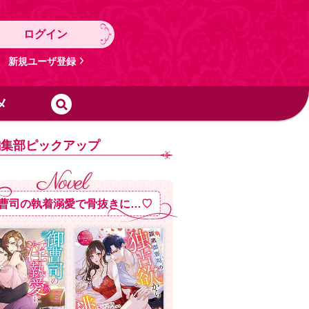
ログイン
新規ユーザ登録
メ
編集部ピックアップ
曹司の執着溺愛で骨抜きに…♡