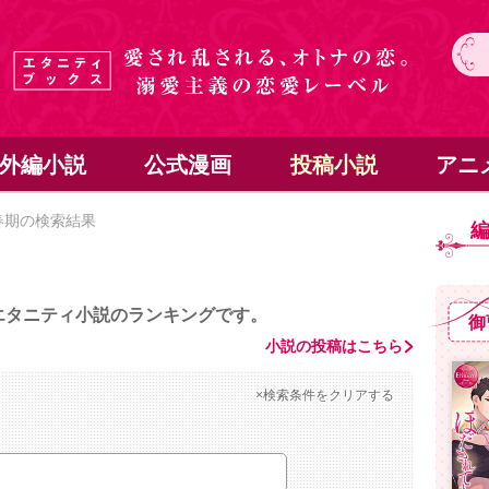
外編小説
公式漫画
投稿小説
アニ
春期の検索結果
エタニティ小説のランキングです。
御
小説の投稿はこちら
×検索条件をクリアする