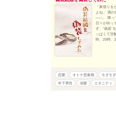
「家借りる
よね」 酒
――。 降
日々が待っ
ず、“偽装”
っぱくて甘
時、20時、
恋愛
オトナ思春期
モダモダ
年下男性
溺愛
エタニティ