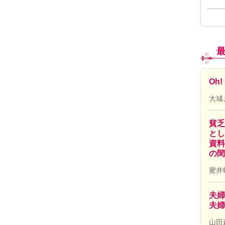
Oh
大城
貧乏
とし
資料
の間
蜜井
夫婦
夫婦
山田