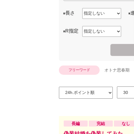
長さ
R指定
オトナ思春期
フリーワード
長編
完結
なし
偽装結婚を偽装してみた