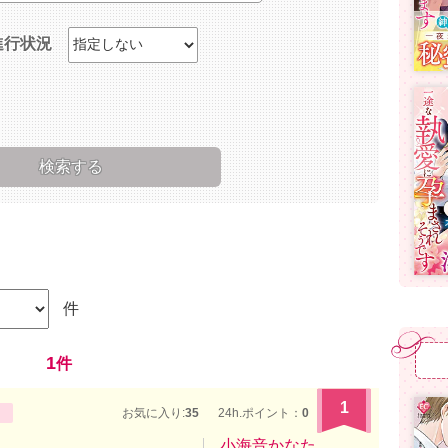
進行状況
件
1
件
1
お気に入り:
35
24h.ポイント：
0
小海音かなた