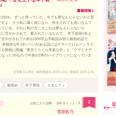
』
書籍情報
2024』 ずっと待っていた、今でも夢なんじゃないかと思
ですよ。そう私に囁く彼になら、何をされても良いなんて
っている。それに私の方こそこれは夢なんじゃないか
なに甘やかされて、愛されているなんて。 年下若頭×年上
甘やかされての約12000字お手軽読み切り姫初め話で
話、本格的なR-18シーンがある話には※マーク) (ムーンライ
も投稿) (長編『東京くらくら享楽心中』と『クマとナデ
になったSSなので中身が2本のハイブリッドになっていま
文字数 12,263 | 最終更新日 2024.1.01 | 登録日 2024.1.01
姫初め
年下男性
エタニティ
2
お気に入り:
139
24h.ポイント：
7
雪原歌乃