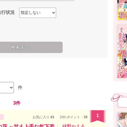
進行状況
件
3
件
1
お気に入り:
41
24h.ポイント：
35
子の花 ～甘え上手な年下若
緑野かえる