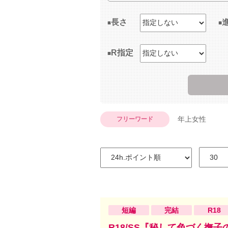
長さ
R指定
年上女性
フリーワード
短編
完結
R18
R18/SS『秘して色づく撫