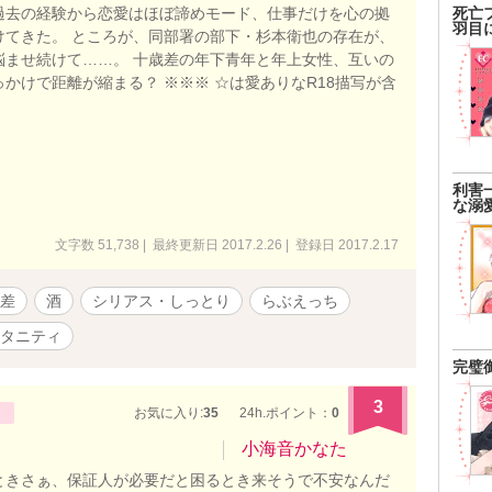
過去の経験から恋愛はほぼ諦めモード、仕事だけを心の拠
死亡
羽目
けてきた。 ところが、同部署の部下・杉本衛也の存在が、
悩ませ続けて……。 十歳差の年下青年と年上女性、互いの
かけで距離が縮まる？ ※※※ ☆は愛ありなR18描写が含
利害
な溺
文字数 51,738 | 最終更新日 2017.2.26 | 登録日 2017.2.17
差
酒
シリアス・しっとり
らぶえっち
タニティ
完璧
3
お気に入り:
35
24h.ポイント：
0
小海音かなた
ときさぁ、保証人が必要だと困るとき来そうで不安なんだ