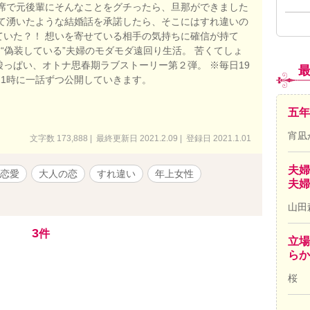
の席で元後輩にそんなことをグチったら、旦那ができました
って湧いたような結婚話を承諾したら、そこにはすれ違いの
ていた？！ 想いを寄せている相手の気持ちに確信が持て
を“偽装している”夫婦のモダモダ遠回り生活。 苦くてしょ
酸っぱい、オトナ思春期ラブストーリー第２弾。 ※毎日19
21時に一話ずつ公開していきます。
五年
宵凪
文字数 173,888 | 最終更新日 2021.2.09 | 登録日 2021.1.01
夫婦
恋愛
大人の恋
すれ違い
年上女性
夫婦
山田
3
件
立場
ら
桜