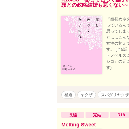
頭との政略結婚も悪くない～
『姫初めネタ
っているん
思ってしま
と……こん
女性の甘えて
す。 (全5
トノベルズに
シコ』の元
す)
極道
ヤクザ
スパダリヤクザ
長編
完結
R18
Melting Sweet