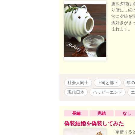
唐沢夕純は
り所にし続
常に夕純を
酒好きがきっ
まれます。
社会人同士
上司と部下
年の
現代日本
ハッピーエンド
エ
長編
完結
なし
偽装結婚を偽装してみた
「家借りる