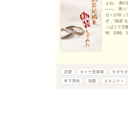
よね」 酒
――。 降
日々が待っ
ず、“偽装”
っぱくて甘
時、20時、
恋愛
オトナ思春期
モダモダ
年下男性
溺愛
エタニティ