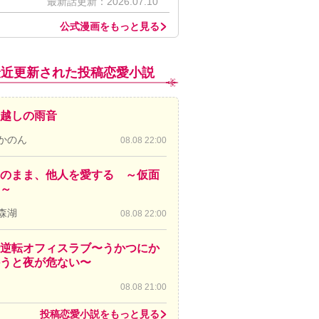
最新話更新：2026.07.10
公式漫画をもっと見る
最近更新された投稿恋愛小説
越しの雨音
かのん
08.08 22:00
のまま、他人を愛する ～仮面
～
森湖
08.08 22:00
逆転オフィスラブ〜うかつにか
かうと夜が危ない〜
08.08 21:00
投稿恋愛小説をもっと見る