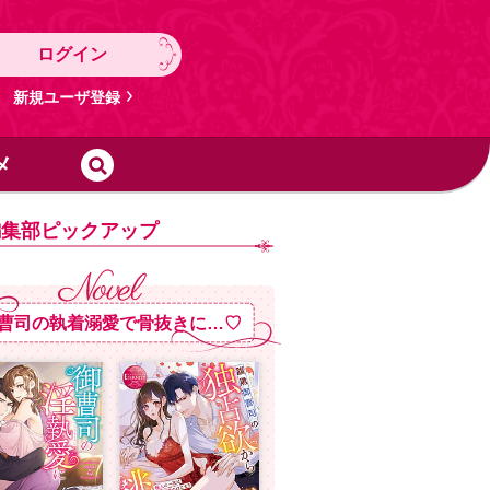
ログイン
新規ユーザ登録
メ
編集部ピックアップ
曹司の執着溺愛で骨抜きに…♡