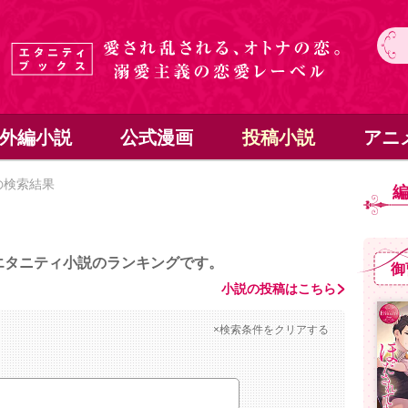
外編小説
公式漫画
投稿小説
アニ
の検索結果
エタニティ小説のランキングです。
御
小説の投稿はこちら
×検索条件をクリアする