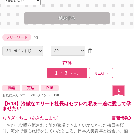
フリーワード
酒
件
77
件
1
3
NEXT ›
/
ページ
長編
完結
R18
1
お気に入り:
503
24h.ポイント：
170
【R18】冷徹なエリート社長はセフレな私を一途に愛して孕
ませたい
おうぎまちこ（あきたこまち）
書籍情報
おかしな噂を流されて前の職場でうまくいかなかった梅田美桜
は、海外で傷心旅行をしていたところ、日本人美青年と出会い、酒