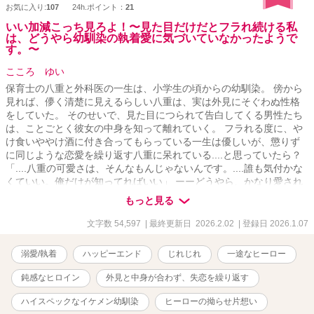
お気に入り:
107
24h.ポイント：
21
いい加減こっち見ろよ！〜見た目だけだとフラれ続ける私
は、どうやら幼馴染の執着愛に気づいていなかったようで
す。〜
こころ ゆい
保育士の八重と外科医の一生は、小学生の頃からの幼馴染。 傍から
見れば、儚く清楚に見えるらしい八重は、実は外見にそぐわぬ性格
をしていた。 そのせいで、見た目につられて告白してくる男性たち
は、ことごとく彼女の中身を知って離れていく。 フラれる度に、や
け食いややけ酒に付き合ってもらっている一生は優しいが、懲りず
に同じような恋愛を繰り返す八重に呆れている....と思っていたら？
「....八重の可愛さは、そんなもんじゃないんです。....誰も気付かな
くていい。俺だけが知ってればいい」 ーーどうやら、かなり愛され
ていたようです？ ※じれじれ・執着・溺愛 ラブストーリー。🌱 ※こ
もっと見る
の物語は、全て作者の想像で描かれたフィクションです。実際の場
所・建物・人物とは関係ありません。🌱 ※作品の無断転載、AI学習
文字数 54,597
| 最終更新日 2026.2.02
| 登録日 2026.1.07
など一切を固くお断りいたします。（Do not reupload / use my
writing for any purposes, including for AI）
溺愛/執着
ハッピーエンド
じれじれ
一途なヒーロー
鈍感なヒロイン
外見と中身が合わず、失恋を繰り返す
ハイスペックなイケメン幼馴染
ヒーローの拗らせ片想い