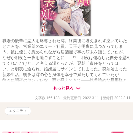
職場の後輩に恋人を略奪された澪。終業後に堪えきれず泣いていた
ところを、営業部のエリート社員、天王寺明夜に見つかってしま
う。彼に優しく慰められながら居酒屋で事の顛末を話していたが、
なぜか明夜と一夜を過ごすことに――!? 明夜は傷心した自分を慰め
てくれただけだ、と考える澪だったが、翌朝「責任をとってほし
い」と明夜に迫られ、婚姻届にサインしてしまった。突如始まった
新婚生活。明夜は澪の心と身体を幸せで満たしてくれていたが、
徐々に明夜のヤンデレな一面が見えてきて――執着強めな旦那様と
の極上溺愛ラブストーリー！
もっと見る
文字数 166,138
| 最終更新日 2022.3.11
| 登録日 2022.3.11
エタニティ