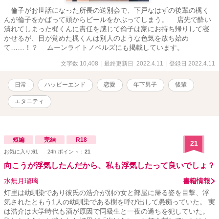
倫子がお世話になった所長の送別会で、下戸なはずの後輩の梶く
んが倫子をかばって頭からビールをかぶってしまう。 店先で酔い
潰れてしまった梶くんに責任を感じて倫子は家にお持ち帰りして寝
かせるが、目が覚めた梶くんは別人のような色気を放ち始め
て……！？ ムーンライトノベルズにも掲載しています。
文字数 10,408
| 最終更新日 2022.4.11
| 登録日 2022.4.11
日常
ハッピーエンド
恋愛
年下男子
後輩
エタニティ
短編
完結
R18
21
お気に入り:
61
24h.ポイント：
21
向こうが浮気したんだから、私も浮気したって良いでしょ？
水無月瑠璃
書籍情報
灯里は幼馴染であり彼氏の浩介が別の女と部屋に帰る姿を目撃、浮
気されたともう1人の幼馴染である樹を呼び出して愚痴っていた。 実
は浩介は大学時代も酒が原因で同級生と一夜の過ちを犯していた。