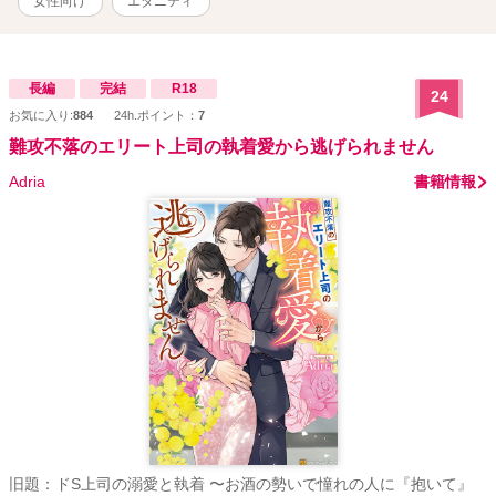
女性向け
エタニティ
長編
完結
R18
24
お気に入り:
884
24h.ポイント：
7
難攻不落のエリート上司の執着愛から逃げられません
Adria
書籍情報
旧題：ドS上司の溺愛と執着 〜お酒の勢いで憧れの人に『抱いて』