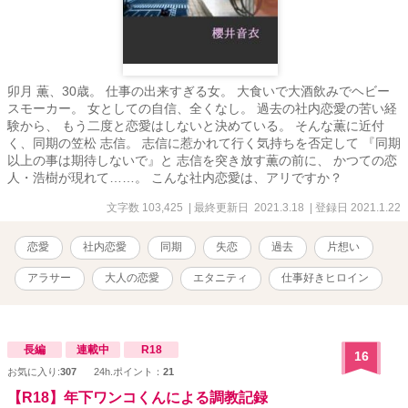
卯月 薫、30歳。 仕事の出来すぎる女。 大食いで大酒飲みでヘビー
スモーカー。 女としての自信、全くなし。 過去の社内恋愛の苦い経
験から、 もう二度と恋愛はしないと決めている。 そんな薫に近付
く、同期の笠松 志信。 志信に惹かれて行く気持ちを否定して 『同期
以上の事は期待しないで』と 志信を突き放す薫の前に、 かつての恋
人・浩樹が現れて……。 こんな社内恋愛は、アリですか？
文字数 103,425
| 最終更新日 2021.3.18
| 登録日 2021.1.22
恋愛
社内恋愛
同期
失恋
過去
片想い
アラサー
大人の恋愛
エタニティ
仕事好きヒロイン
長編
連載中
R18
16
お気に入り:
307
24h.ポイント：
21
【R18】年下ワンコくんによる調教記録