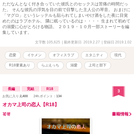
ただなんとなく付き合っていた彼氏とのセックスは苦痛の時間だっ
た。 そんな彼氏の浮気を目の前で目撃した主人公の琴音。 おまけに
「マグロ」というレッテルも貼られてしまいやけ酒をした夜に目覚
めたのはラブホテル。 隣に眠っているのは・・・・ 生まれて初めて
の溺愛に心がとろける物語。 ２０１９・１０月一部ストーリーを編
集しています。
文字数 105,625
| 最終更新日 2019.2.27
| 登録日 2019.1.02
恋愛
イケメン
オフィスラブ
エタニティ
現代
R18要素あり
らぶえっち
溺愛
上司と部下
長編
完結
R18
3
お気に入り:
2,400
24h.ポイント：
134
オカマ上司の恋人【R18】
饕餮
書籍情報