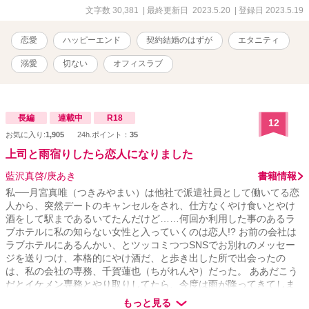
文字数 30,381
| 最終更新日 2023.5.20
| 登録日 2023.5.19
恋愛
ハッピーエンド
契約結婚のはずが
エタニティ
溺愛
切ない
オフィスラブ
長編
連載中
R18
12
お気に入り:
1,905
24h.ポイント：
35
上司と雨宿りしたら恋人になりました
藍沢真啓/庚あき
書籍情報
私──月宮真唯（つきみやまい）は他社で派遣社員として働いてる恋
人から、突然デートのキャンセルをされ、仕方なくやけ食いとやけ
酒をして駅まであるいてたんだけど……何回か利用した事のあるラ
ブホテルに私の知らない女性と入っていくのは恋人!? お前の会社は
ラブホテルにあるんかい、とツッコミつつSNSでお別れのメッセー
ジを送りつけ、本格的にやけ酒だ、と歩き出した所で出会ったの
は、私の会社の専務、千賀蓮也（ちがれんや）だった。 ああだこう
だとイケメン専務とやり取りしてたら、今度は雨が降ってきてしま
い、何故か上司と一緒に元恋人が入っていったラブホテルへと雨宿
もっと見る