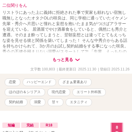
二位関りをん
リストラにあった上に義姉に拒絶された事で実家も頼れない宿無し
職無しとなったオタクOLの咲良は、同じ学校に通っていたイケメン
先輩・秀介へ片思いと憧れと妄想を抱いたまま気がつけばアラサー
を迎えている。 居酒屋でやけ酒暴食をしていると、偶然にも秀介と
遭遇。そのまま酔ってしまうと、翌朝妄想とは違ってとてもえっち
な姿を見せる彼と関係を築いてしまった！ そんな中秀介からある話
を持ちかけられて、3か月のお試し契約結婚をする事になった咲良。
秀介の不健全極まりない溺愛がスタートして?! 「先輩、えっちなの
はいけないと思います……！」 ※他サイトでも更新しています
もっと見る
文字数 100,803
| 最終更新日 2025.11.30
| 登録日 2025.11.26
恋愛
ハッピーエンド
ざまぁ要素あり
ほのぼの＆シリアス
現代恋愛
エリート外科医
契約結婚
溺愛
甘々
エタニティ
短編
完結
R18
8