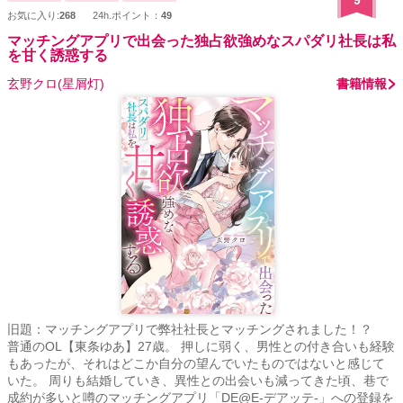
9
お気に入り:
268
24h.ポイント：
49
マッチングアプリで出会った独占欲強めなスパダリ社長は私
を甘く誘惑する
玄野クロ(星屑灯)
書籍情報
旧題：マッチングアプリで弊社社長とマッチングされました！？
普通のOL【東条ゆあ】27歳。 押しに弱く、男性との付き合いも経験
もあったが、それはどこか自分の望んでいたものではないと感じて
いた。 周りも結婚していき、異性との出会いも減ってきた頃、巷で
成約が多いと噂のマッチングアプリ「DE@E-デアッテ-」への登録を