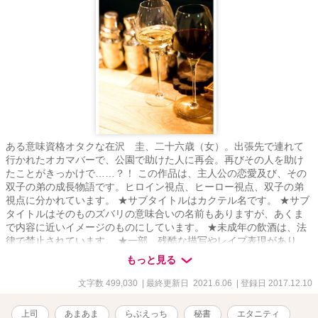
ある意味資格オタクな在沢 圭、二十六歳（女）。出張先で連れて
行かれたオカマバーで、公園で助けた人に再会。再びその人を助け
たことがきっかけで……？！ この作品は、主人公の恋愛及び、その
双子の弟の成長物語です。ヒロイン視点、ヒーロー視点、双子の弟
視点に分かれています。 ★サブタイトルはカクテル名です。 ★サブ
タイトルはそのものズバリの意味合いの名前もありますが、あくま
で内容に近いイメージのものにしています。 ★未成年の飲酒は、法
律で禁止されています。 ★一部、残酷な描写やレイプ表現があり、
サブタイの後ろに★印をつけています。苦手な方はご注意くださ
もっと見る
い。 ★この物語はフィクションです。実在の人物及び団体等とは一
切関係ありません。 ★ｉｆ作品 もしも、あの時◯◯だったら。そう
文字数 499,030
| 最終更新日 2021.6.06
| 登録日 2017.12.10
いう思いで書いた作品ですので、「相手が本編の二人じゃないと
嫌！」という方は、そのままバックでお願いします。 もちろん条件
上司
あまあま
らぶえっち
秘書
エタニティ