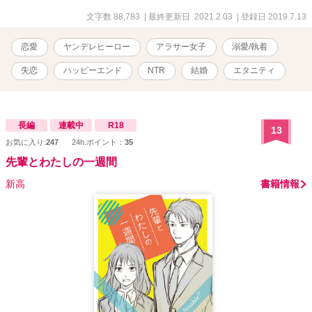
りで連れて行かれ……。 ええ？私どうなってしまうのでしょうか。
ちょっとヤンデレなイケメン上司と気の強い失恋したばかりのアラ
文字数 88,783
| 最終更新日 2021.2.03
| 登録日 2019.7.13
サー女子とのラブコメディ。 予告なくRシーンが入りますので、ご
注意ください。 第十四回恋愛大賞で奨励賞をいただきました。投票
恋愛
ヤンデレヒーロー
アラサー女子
溺愛/執着
くださった皆様に感謝いたします。 他サイトでも掲載中
失恋
ハッピーエンド
NTR
結婚
エタニティ
長編
連載中
R18
13
お気に入り:
247
24h.ポイント：
35
先輩とわたしの一週間
新高
書籍情報