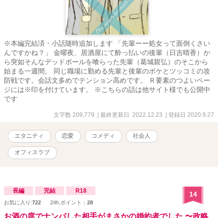
※本編完結済・小話随時追加します 「先輩ーー処女って面倒くさい
んですかね？」 金曜夜、居酒屋にて酔っ払いの後輩（日吉晴香）か
ら突如そんなデッドボールを喰らった先輩（葛城親弘）のそこから
始まる一週間。 同じ職場に勤める先輩と後輩のボケとツッコミの攻
防戦です。会話文多めでテンション高めです。 Ｒ要素のつよいペー
ジには※印を付けています。 ※こちらの話は他サイト様でも公開中
です
文字数 209,779
| 最終更新日 2022.12.23
| 登録日 2020.9.27
エタニティ
恋愛
コメディ
社会人
オフィスラブ
長編
完結
R18
14
お気に入り:
722
24h.ポイント：
28
お酒の席でナンパした相手がまさかの婚約者でした 〜政略