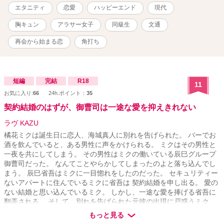
れ違い恋愛話。 すべての酒と肴と、甘い恋愛話を愛する人に捧げま
エタニティ
恋愛
ハッピーエンド
現代
す。
胸キュン
アラサー女子
同級生
文通
再会から始まる恋
角打ち
短編
完結
R18
11
お気に入り:
66
24h.ポイント：
35
契約結婚のはずが、御曹司は一途な愛を抑えきれない
ラヴ KAZU
橘花ミクは誕生日に恋人、海城真人に別れを告げられた。 バーでお
酒を飲んでいると、ある男性に声をかけられる。 ミクはその男性と
一夜を共にしてしまう。 その男性はミクの働いている辰巳グループ
御曹司だった。 なんてことやらかしてしまったのよと落ち込んでし
まう。 辰巳省吾はミクに一目惚れをしたのだった。 セキュリティー
ないアパートに住んでいるミクに省吾は 契約結婚を申し出る。 愛の
ない結婚と思い込んでいるミク。 しかし、一途な愛を捧げる省吾に
翻弄される。 そして、別れを告げられた元彼の出現に戸惑うミク。
省吾とミクはすれ違う気持ちを乗り越えていけるのだろうか。
もっと見る