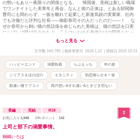
の勢いもあり一夜限りの関係となる。 帰国後、美桜は新しい職場
でワンナイトした美青年と再会。なんと彼の正体は、とある財閥御
曹司にも関わらず、一族を離れて起業した新進気鋭の実業家、社内
でも冷徹だと評判な社長――御影恭司その人だったのだ――！ な
ぜか恭司から飼い猫の世話係を命じられた美桜は、猫の世話を口実
にしばしば呼び出された上、二人はいわゆる身体だけの関係となっ
てしまい――？ 真面目で大人しめで純真無垢なOL・梅田美
もっと見る
桜 × 無自覚に溺愛してくる冷徹な俺様御曹司兼社長・御影恭司
ワケアリな２人が身体だけでなく心も深く結ばれるようになるまで
文字数 244,795
| 最終更新日 2026.1.22
| 登録日 2025.10.31
の物語。 ※R18には※、4-5〜 ※毎日投稿21:10。 ※5章（もしかし
たら6章）、21万字数前後、全44話。 ※アルファポリス先行作品。
ハッピーエンド
溺愛執着
らぶえっち
年の差
※一夜限りのはずだったのに
シリアス＆ほのぼの
エタニティ
初恋拗らせ＆一途
勘違い微ラブコメ
両片想い&すれ違い&ときどき切ない
長編
完結
R18
2
お気に入り:
1,946
24h.ポイント：
142
上司と部下の溺愛事情。
桐嶋いろは