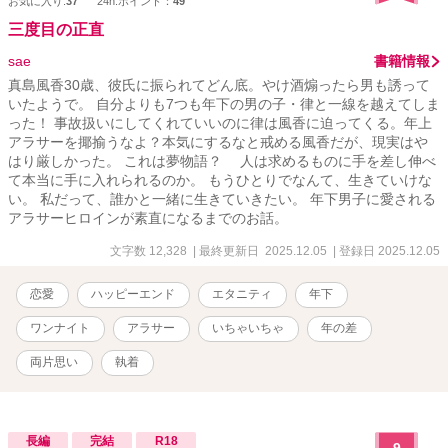
お気に入り:
37
24h.ポイント：
49
三度目の正直
sae
書籍情報
真島風香30歳、彼氏に振られてどん底。やけ酒煽ったら男も誘って
いたようで。 自分よりも7つも年下の男の子・律と一線を越えてしま
った！ 事故扱いにしてくれていいのに律は風香に迫ってくる。年上
アラサーを揶揄うなよ？本気にするなと戒める風香だが、現実はや
はり厳しかった。 これは夢物語？ 人は求めるものに手を差し伸べ
て本当に手に入れられるのか。 もうひとりでなんて、生きていけな
い。 私だって、誰かと一緒に生きていきたい。 年下男子に愛される
アラサーヒロインが素直になるまでのお話。
文字数 12,328
| 最終更新日 2025.12.05
| 登録日 2025.12.05
恋愛
ハッピーエンド
エタニティ
年下
ワンナイト
アラサー
いちゃいちゃ
年の差
両片思い
執着
長編
完結
R18