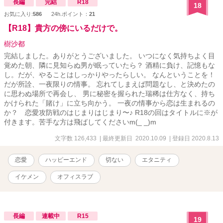
長編
完結
R18
18
お気に入り:
586
24h.ポイント：
21
【R18】貴方の傍にいるだけで。
樹沙都
完結しました。ありがとうございました。 いつになく気持ちよく目
覚めた朝、隣に見知らぬ男が眠っていたら？ 酒精に負け、記憶もな
し。だが、やることはしっかりやったらしい。 なんということを！
だが所詮、一夜限りの情事。 忘れてしまえば問題なし、と決めたの
に思わぬ場所で再会し、 男に秘密を握られた瑞稀は仕方なく、持ち
かけられた「賭け」に立ち向かう。 一夜の情事から恋は生まれるの
か？ 恋愛攻防戦のはじまりはじまり〜♪ R18の回はタイトルに※が
付きます。苦手な方は飛ばしてくださいm(_ _)m
文字数 126,433
| 最終更新日 2020.10.09
| 登録日 2020.8.13
恋愛
ハッピーエンド
切ない
エタニティ
イケメン
オフィスラブ
長編
連載中
R15
19