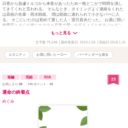
日香から急遽トルコから来客があったため一晩どこかで時間を潰し
てきてくれと言われる。 そんなとき、タイミングよく連絡をくれた
は高校の先輩・雨水顕政。 潤は顕政に連れられて小さなバーに入
る。 そこにいたのは初めて愛した人・望月真央だった。 お酒に弱い
御曹司とそんな彼にカクテル言葉で思いを伝えようとするバーテン
ダーの彼女が織り成す恋物語 以前投稿していたもの改稿版になりま
もっと見る
す 大筋は変わりませんが、加筆及び修正しております。
文字数 75,248
| 最終更新日 2018.2.26
| 登録日 2018.1.31
エタニティ
お酒に弱いヒーロー
バーテンダーな彼女
短編
完結
R18
23
お気に入り:
28
24h.ポイント：
14
運命の終着点
めぐみ