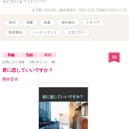
ない人になっていて――
文字数 139,036
| 最終更新日 2022.4.26
| 登録日 2021.12.19
現代
溺愛
執着
海外旅行
イタリア
快楽責め
ハッピーエンド
エタニティ
長編
完結
R15
15
お気に入り:
113
24h.ポイント：
21
君に恋していいですか？
櫻井音衣