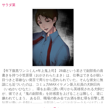
サラダ菜
【年下腹黒ワンコくん×年上鬼上司】 28歳という若さで副部長の肩
書きを持つ小笠原環（おがさわらたまき）は、仕事はできるが鋭い
目つきと容赦ない発言で周りから恐れられていた。そんな彼女に無
謀にも近づいたのは、コミュ力MAXイケメン新入社員の犬飼日向
（いぬかいひなた）。 環をお昼に誘い周りから英雄視される犬飼だ
が、彼でさえ『鬼の副部長』を好感度を上げることは難しく、逆に
嫌われてしまう。 ある日、職場の飲み会でお酒を飲む環を目撃し悪
知恵が働いた犬飼は――― ※R18シーンには※マークをつけていま
す。前半エロエロ後半じれじれ。 ※最終的にはハッピーエンドです