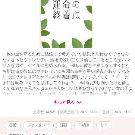
一族の血を守るために結婚まで考えていた彼氏と別れなくてはなら
なくなったヴァレリア。 酒場で泣いてやけ酒しているところをハン
サムな男性、ゲイルに慰められる。 優しい彼と仲良くなりすぐに打
ち解けるが彼にはヴァレリアにも関わるある重い過去があり それを
知ったヴァレリアとゲイルの関係は複雑になっていって─？！ 「た
まには噛みつくことは許してくれよ？」 今回は少し強引だけど優し
くて孤独なお兄さん(3３)×お人好しで他者を放っておけない女の子(2
８)の ファンタジードエロラブストーリー第三弾です 第一弾の「ス
ターチスの思い出」と第二弾「きいちごの恋」と世界観がつながっ
もっと見る
ておりますが こちらだけでもわかるかと思います ※R-18作品です
18歳未満の方の閲覧はご遠慮ください 淫語・♡喘ぎ等ございます、
文字数 34,842
| 最終更新日 2020.11.29
| 登録日 2020.11.09
苦手な方はバックで！
恋愛
ファンタジー
淫語
♡喘ぎ
甘々