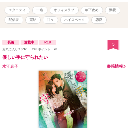
そうた）に世代間ギャップで悩まされる毎日。 ある日、彼が社会人
の常識『ホウレンソウ』を自分にしなかったことで、あるミスが発
エタニティ
一途
オフィスラブ
年下攻め
溺愛
覚し、凛子は彼を初めて強く叱責する。凛子に『テキトーに仕事を
している』と言われ、本気で怒った彼がオフィスを出て行ってしま
配信者
完結
甘々
ハイスペック
恋愛
ったことで、物語は大きく動き出す。 初めて二人で飲みに行った
夜、普段の塩対応ではなく優しくあたたかな声で話す彼に、一緒に
いて安心感を覚える自分自身に凛子の中で育っていたある疑惑が、
確信へと変わっていって――？ 「……あ、あの。芦谷くんってもし
長編
連載中
R18
5
かして」 ――芦谷くんが、KANATA……なの？ 「え、ここ、ど
お気に入り:
1,537
24h.ポイント：
78
こ……！？」 ――っていうか、何で私の隣に彼が、芦谷くんが！？
見知らぬ部屋のベッドで目を覚ました時、隣にいたのは部下の芦谷
優しい手に守られたい
で――！？ 状況が飲み込みきれない凛子に彼が言った。 「その様子
水守真子
書籍情報
じゃ、昨夜の事、何にも覚えてないっすよね？」 酒に酔ってうっか
り部下の芦谷と寝てしまったのかと動揺する凛子に 芦谷は彼の部屋
を案内し、あるものを見せ――。 「つまり、『初めまして、あなた
の推しです』って事っすね。配信、いつも聴いてくれてありがとな
――Rinさん。俺、ずっと会いたかった。俺は、――凛子さんとシた
い。凛子さんは？ 俺に、抱かれたくないですか？」 これまでずっ
と塩対応だった部下。 彼には秘密の顔があった。彼は、凛子の推
し、イケボ配信者で！？ 第18回らぶドロップス恋愛小説コンテスト
応募落選後、 R18シーンを中心に改稿しこちらで連載→完結済み
（5/31（日））