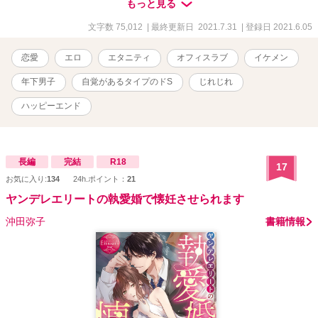
もっと見る
が女の子が可哀想な場面も多々あるため、なんでもOKの方のみご覧
ください。 ※表紙は那由多ふ可思議様に描いていただきました。
文字数 75,012
| 最終更新日 2021.7.31
| 登録日 2021.6.05
恋愛
エロ
エタニティ
オフィスラブ
イケメン
年下男子
自覚があるタイプのドS
じれじれ
ハッピーエンド
長編
完結
R18
17
お気に入り:
134
24h.ポイント：
21
ヤンデレエリートの執愛婚で懐妊させられます
沖田弥子
書籍情報