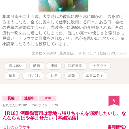
相馬可南子二十五歳。大学時代の彼氏に理不尽に叩かれ、男を避け
るようになる。全てに蓋をして仕事に没頭する日々。ある日、会社
の先輩の結婚式で会った、志波亮一に酒酔いの介抱をされる。その
流れ一晩を共に過ごしてしまった。 逞しい亮一の優しさと強引さに
戸惑い、トラウマに邪魔をされながも、恋心を思い出していく。 ※
小説家になろうにも投稿しています。
文字数 514,928
| 最終更新日 2018.11.17
| 登録日 2017.5.03
両片思い
筋肉
溺愛
現代日本
トラウマ
執着
じれじれ
仕事
結婚
エタニティ
長編
連載中
R18
6
お気に入り:
2,002
24h.ポイント：
78
【R18】酒蔵御曹司は意地っ張りちゃんを溺愛したいし、な
んならもはや孕ませたい【本編完結】
にしのムラサキ
書籍情報