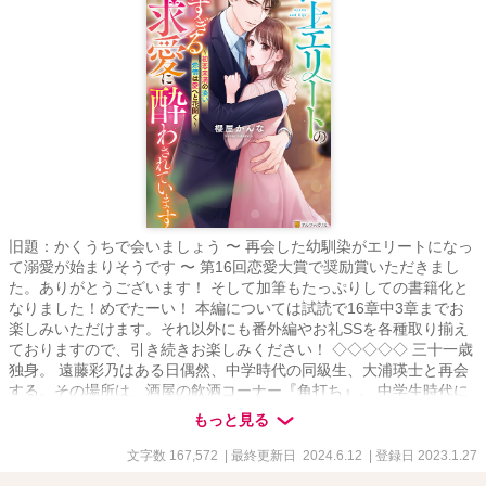
旧題：かくうちで会いましょう 〜 再会した幼馴染がエリートになっ
て溺愛が始まりそうです 〜 第16回恋愛大賞で奨励賞いただきまし
た。ありがとうございます！ そして加筆もたっぷりしての書籍化と
なりました！めでたーい！ 本編については試読で16章中3章までお
楽しみいただけます。それ以外にも番外編やお礼SSを各種取り揃え
ておりますので、引き続きお楽しみください！ ◇◇◇◇◇ 三十一歳
独身。 遠藤彩乃はある日偶然、中学時代の同級生、大浦瑛士と再会
する。その場所は、酒屋の飲酒コーナー『角打ち』。 中学生時代に
文通をしていた二人だが、そのときにしたやらかしで、彩乃は一方
もっと見る
的に罪悪感を抱いていた。そんな彼女に瑛士はグイグイと誘いかけ
攻めてくる。 あれ、これってもしかして付き合っている？ でもどう
文字数 167,572
| 最終更新日 2024.6.12
| 登録日 2023.1.27
やら彼には結婚を決めている相手がいるという噂で……。 大人のす