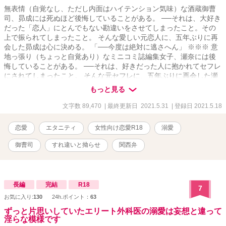
無表情（自覚なし、ただし内面はハイテンション気味）な酒蔵御曹
司、昴成には死ぬほど後悔していることがある。 ──それは、大好き
だった「恋人」にとんでもない勘違いをさせてしまったこと。その
上で振られてしまったこと。 そんな愛しい元恋人に、五年ぶりに再
会した昴成は心に決める。 「──今度は絶対に逃さへん」 ※※※ 意
地っ張り（ちょっと自覚あり）なミニコミ誌編集女子、瀬奈には後
悔していることがある。 ──それは、好きだった人に抱かれてセフレ
にされてしまったこと。 そんな元セフレに、五年ぶりに再会した瀬
奈は心に決める。 「今度は絶対流されたりしないんだから！」 ……
もっと見る
なのに、気がつけば押し倒されていて。 ※※※ 過去の反省から溺愛
を隠さない昴成と、その言葉が信じられない瀬奈の復活愛ラブコメ
文字数 89,470
| 最終更新日 2021.5.31
| 登録日 2021.5.18
（？）です。
恋愛
エタニティ
女性向け恋愛R18
溺愛
御曹司
すれ違いと拗らせ
関西弁
長編
完結
R18
7
お気に入り:
130
24h.ポイント：
63
ずっと片思いしていたエリート外科医の溺愛は妄想と違って
淫らな模様です