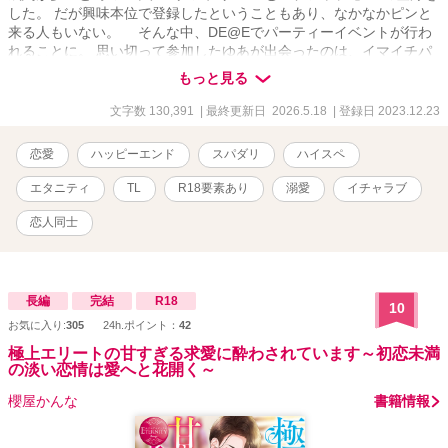
した。 だが興味本位で登録したということもあり、なかなかピンと
来る人もいない。 そんな中、DE@Eでパーティーイベントが行わ
れることに。 思い切って参加したゆあが出会ったのは、イマイチパ
ッとしないもののどこか安心感のある一人の男性だった。 彼の名前
もっと見る
は【成瀬ハルト】。 意気投合した二人は、実際にマッチングアプリ
でマッチを試みると相性抜群、話も合いイベント後にお酒を飲み直
文字数 130,391
| 最終更新日 2026.5.18
| 登録日 2023.12.23
すもゆあは安心感で潰れてしまう。 当然、そんな二人の間に何もな
いはずがなく……。 翌日、少しばかりの罪悪感を抱えたまま会社
恋愛
ハッピーエンド
スパダリ
ハイスペ
に出社すると、突然社長から呼び出されたゆあ。 恐る恐る訪ねる
と、そこには見覚えのある顔が――！ 「僕と結婚してほしい」 そ
エタニティ
TL
R18要素あり
溺愛
イチャラブ
の声も仕草も顔も、前日一夜を共にしたハルトと全く同じものだっ
た。 了承したゆあだったが、社内で人気、しかも社長となれば、
恋人同士
簡単に物事が進むはずもなく。。。 ※※※※※※※※※※ ムーンラ
イトノベルズ(小説家になろう)、ノベルピア及びpixivでも同様に連載
しています(敬称略) Key Word*** アダルト 18禁 エロ エッチ えっち
TL NL 日常 R-18 玉の輿 ハイスぺ スパダリ 溺愛
長編
完結
R18
10
お気に入り:
305
24h.ポイント：
42
極上エリートの甘すぎる求愛に酔わされています～初恋未満
の淡い恋情は愛へと花開く～
櫻屋かんな
書籍情報