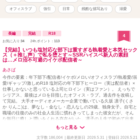
付きです。 ★条件１ 圭が泪と出会う前であること。 ★条件２ 出会
っていても、泪に恋愛感情がないこと。 などです。 一部近親相姦が
オフィスラブ
強引
日常
残酷な描写あり
溺愛
あります。苦手な方はご注意ください。
長編
完結
R18
4
お気に入り:
34
24h.ポイント：
113
【完結】いつも塩対応な部下は重すぎる執着愛と本気セック
ス（＋推し声）で私を堕とす～SSRハイスペ新人の素顔
は…メロ沼不可避のイケボ配信者～
あさば
今作の要素：年下部下/配信者/イケボ/メロい/オフィスラブ/執着愛/溺
愛/ギャップ/激しめR18 塩対応の年下部下ヒーロー（実は配信者）×
仕事しかないと思っている上司ヒロイン（実はファン）。 えっちで
シリアス、最後はメロを目指したオフィス・ラブ。過去作を改稿し
て完結。 大手オーディオメーカー企業で働いている久坂 凛子(くさ
か りんこ)は、夢なし・金なし・恋人なしの29歳、独身女子。自宅と
職場の往復のみの社会人生活に慣れきってしまった彼女だが、そん
な毎日に癒しと潤いをくれる存在がいた。凛子の人生で初めて出来
た推し≪イケメンボイスで人気の配信者≫KANATA。 彼の声をご褒
もっと見る
美に、何とか自分を保っている。 職場で主任になり初めて新人の教
育係を任され、同じ部署に配属された新入社員、芦谷 奏汰（あしや
文字数 186,004
| 最終更新日 2026.5.31
| 登録日 2026.5.21