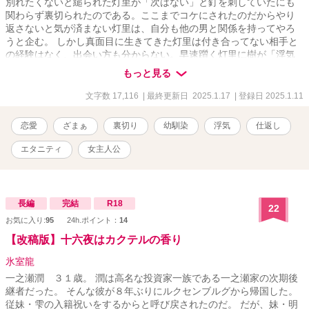
別れたくないと縋られた灯里が「次はない」と釘を刺していたにも
関わらず裏切られたのである。ここまでコケにされたのだからやり
返さないと気が済まない灯里は、自分も他の男と関係を持ってやろ
うと企む。 しかし真面目に生きてきた灯里は付き合ってない相手と
の経験はなく、出会い方も分からない。早速躓く灯里に樹が「浮気
相手」に立候補する。
もっと見る
文字数 17,116
| 最終更新日 2025.1.17
| 登録日 2025.1.11
恋愛
ざまぁ
裏切り
幼馴染
浮気
仕返し
エタニティ
女主人公
長編
完結
R18
22
お気に入り:
95
24h.ポイント：
14
【改稿版】十六夜はカクテルの香り
氷室龍
一之瀬潤 ３１歳。 潤は高名な投資家一族である一之瀬家の次期後
継者だった。 そんな彼が８年ぶりにルクセンブルグから帰国した。
従妹・雫の入籍祝いをするからと呼び戻されたのだ。 だが、妹・明