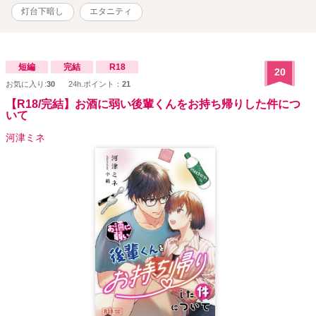
灯台下暗し
エタニティ
短編
完結
R18
20
お気に入り:
30
24h.ポイント：
21
【R18/完結】お酒に弱い後輩くんをお持ち帰りした件につ
いて
河津ミネ