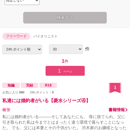
フリーワード
バイオリニスト
件
1
件
1
ページ
短編
完結
R18
1
お気に入り:
680
24h.ポイント：
0
私達には婚約者がいる【菱水シリーズ④】
椿蛍
書籍情報
私には婚約者がいる―――そしてあなたにも。 母に捨てられ、父に
引き取られた私は今までとはまったく違う環境で暮らすことになっ
た。 でも、父には本妻とその子供がいた。 渋木家のお嬢様となった