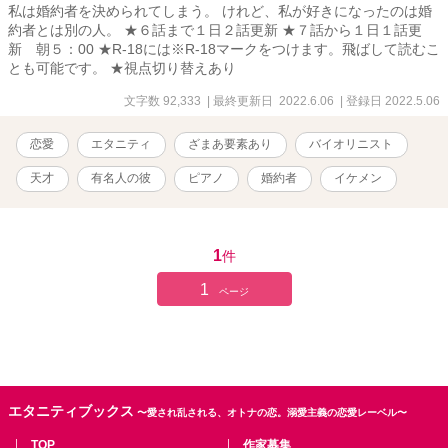
私は婚約者を決められてしまう。 けれど、私が好きになったのは婚
約者とは別の人。 ★６話まで１日２話更新 ★７話から１日１話更
新 朝５：00 ★R-18には※R-18マークをつけます。飛ばして読むこ
とも可能です。 ★視点切り替えあり
文字数 92,333
| 最終更新日 2022.6.06
| 登録日 2022.5.06
恋愛
エタニティ
ざまあ要素あり
バイオリニスト
天才
有名人の彼
ピアノ
婚約者
イケメン
1
件
1
ページ
エタニティブックス
〜愛され乱される、オトナの恋。溺愛主義の恋愛レーベル〜
TOP
作家募集