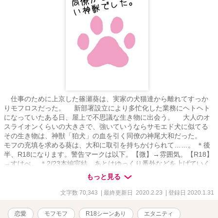
仕事のために上京した篠瀬葵は、実家の犬猫達から離れてすっか
りモフロスだった。 新部署設立により多忙化した業務にヘトヘト
になっていたある日、屋上で不思議な生き物に出会う。 大人のオ
スライオンくらいの大きさで、強いていうならサモエド犬に似てる
その生き物は、神獣「狛犬」の血を引く同僚の神尾大和だった。
モフの充填を求める葵は、大和に取引を持ちかけられて……。 ＊後
半、R18になります。警告マークは以下。【微】→雰囲気。【R18】
→すけべ。 ＊2/23本編完結。あとはゆっくり番外などを上げていく
予定です。
もっと見る
文字数 70,343
| 最終更新日 2020.2.23
| 登録日 2020.1.31
恋愛
モフモフ
R18シーンあり
エタニティ