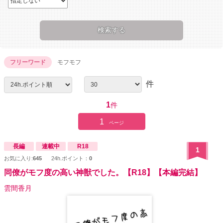
フリーワード
モフモフ
件
1
件
1
ページ
長編
連載中
R18
1
お気に入り:
645
24h.ポイント：
0
同僚がモフ度の高い神獣でした。【R18】【本編完結】
雲間香月