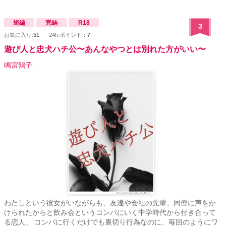
短編
完結
R18
3
お気に入り:
51
24h.ポイント：
7
遊び人と忠犬ハチ公〜あんなやつとは別れた方がいい〜
鳴宮鶉子
わたしという彼女がいながらも、友達や会社の先輩、同僚に声をか
けられたからと飲み会というコンパにいく中学時代から付き合って
る恋人。 コンパに行くだけでも裏切り行為なのに、毎回のようにワ