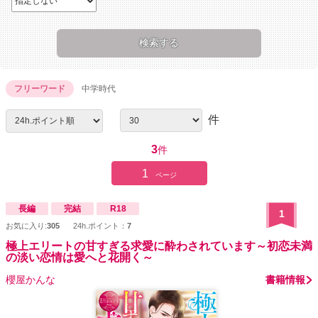
フリーワード
中学時代
件
3
件
1
ページ
長編
完結
R18
1
お気に入り:
305
24h.ポイント：
7
極上エリートの甘すぎる求愛に酔わされています～初恋未満
の淡い恋情は愛へと花開く～
櫻屋かんな
書籍情報