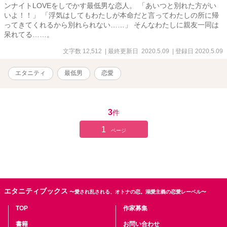
ンナイトLOVEをしでかす最低男な恋人。 「あいつと別れた方がい
いよ！！」 「浮気はしてもわたしが本命だと言ってわたしの所に帰
ってきてくれるから別れられない……」 そんなわたしに親友一同は
呆れてる……。
文字数 12,512
| 最終更新日 2020.5.09
| 登録日 2020.5.09
エタニティ
最低男
恋愛
3
件
1
ページ
エタニティブックス
〜愛され乱される、オトナの恋。溺愛主義の恋愛レーベル〜
TOP
作家募集
書籍
お問い合わせ