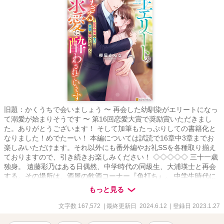
旧題：かくうちで会いましょう 〜 再会した幼馴染がエリートになっ
て溺愛が始まりそうです 〜 第16回恋愛大賞で奨励賞いただきまし
た。ありがとうございます！ そして加筆もたっぷりしての書籍化と
なりました！めでたーい！ 本編については試読で16章中3章までお
楽しみいただけます。それ以外にも番外編やお礼SSを各種取り揃え
ておりますので、引き続きお楽しみください！ ◇◇◇◇◇ 三十一歳
独身。 遠藤彩乃はある日偶然、中学時代の同級生、大浦瑛士と再会
する。その場所は、酒屋の飲酒コーナー『角打ち』。 中学生時代に
文通をしていた二人だが、そのときにしたやらかしで、彩乃は一方
もっと見る
的に罪悪感を抱いていた。そんな彼女に瑛士はグイグイと誘いかけ
攻めてくる。 あれ、これってもしかして付き合っている？ でもどう
文字数 167,572
| 最終更新日 2024.6.12
| 登録日 2023.1.27
やら彼には結婚を決めている相手がいるという噂で……。 大人のす
れ違い恋愛話。 すべての酒と肴と、甘い恋愛話を愛する人に捧げま