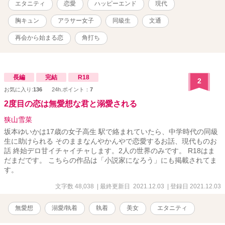
エタニティ
恋愛
ハッピーエンド
現代
す。
胸キュン
アラサー女子
同級生
文通
再会から始まる恋
角打ち
長編
完結
R18
2
お気に入り:
136
24h.ポイント：
7
2度目の恋は無愛想な君と溺愛される
狭山雪菜
坂本ゆいかは17歳の女子高生 駅で絡まれていたら、中学時代の同級
生に助けられる そのままなんやかんやで恋愛するお話、現代ものお
話 終始デロ甘イチャイチャします。2人の世界のみです。 R18はま
だまだです。 こちらの作品は「小説家になろう」にも掲載されてま
す。
文字数 48,038
| 最終更新日 2021.12.03
| 登録日 2021.12.03
無愛想
溺愛/執着
執着
美女
エタニティ