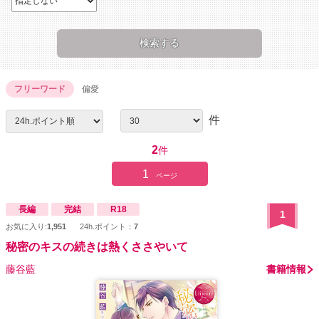
フリーワード
偏愛
件
2
件
1
ページ
長編
完結
R18
1
お気に入り:
1,951
24h.ポイント：
7
秘密のキスの続きは熱くささやいて
藤谷藍
書籍情報