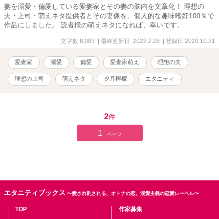
妻を溺愛・偏愛している愛妻家とその妻の脳内を文章化！ 理想の
夫・上司・萌えネタ提供者とその妻像を、個人的な趣味嗜好100％で
作品にしました。 読者様の萌えネタになれば、幸いです。
文字数 8,003
| 最終更新日 2022.2.28
| 登録日 2020.10.21
愛妻家
溺愛
偏愛
愛妻家萌え
理想の夫
理想の上司
萌えネタ
夕月檸檬
エタニティ
2
件
1
ページ
エタニティブックス
〜愛され乱される、オトナの恋。溺愛主義の恋愛レーベル〜
TOP
作家募集