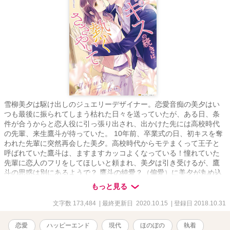
雪柳美夕は駆け出しのジュエリーデザイナー。恋愛音痴の美夕はい
つも最後に振られてしまう枯れた日々を送っていたが、ある日、条
件が合うからと恋人役に引っ張り出され、出かけた先には高校時代
の先輩、来生鷹斗が待っていた。 10年前、卒業式の日、初キスを奪
われた先輩に突然再会した美夕。高校時代からモテまくって王子と
呼ばれていた鷹斗は、ますますカッコよくなっている！憧れていた
先輩に恋人のフリをしてほしいと頼まれ、美夕は引き受けるが、鷹
斗の思惑は別にあるようで？ 鷹斗の純愛？（偏愛）に美夕が丸め込
まれるお話です。
もっと見る
文字数 173,484
| 最終更新日 2020.10.15
| 登録日 2018.10.31
恋愛
ハッピーエンド
現代
ほのぼの
執着