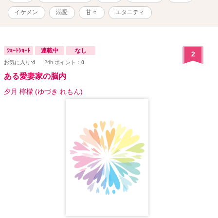
イケメン
溺愛
甘々
エタニティ
ｼｮｰﾄｼｮｰﾄ
連載中
なし
2
お気に入り:
4
24h.ポイント：
0
ある愛妻家の脳内
夕月 檸檬 (ゆづき れもん)