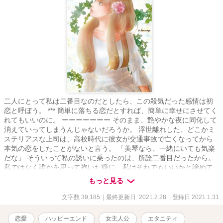
二人にとって私は二番目なのだとしたら、この殺気だった感情は初
恋と呼ぼう。 *** 簡単に落ちる恋だとすれば、簡単に幸せにさせてく
れてもいいのに。 ーーーーーーー そのまま、艶やかな夜に同化して
消えていってしまうんじゃないだろうか。 浮世離れした、どこかミ
ステリアスな上司は、高校時代に彼女が交通事故で亡くなってから
本気の恋をしたことがないと言う。 「美琴なら、一緒にいても気楽
だな」 そういって私の誘いに乗ったのは、所詮二番目だったから。
私ではなく誰かを思って抱いた癖に、私はそれでもいいかと諦めて
いた。 「そーゆうの、止めといたら？」 彼の弟が私のやさぐれた気
もっと見る
持ちを、ゆっくりと癒していく。 噛みつくようなキスが愛しい。 本
当の自分を全て見せた、あの艶やかな夜の香り。 でも次の日に、彼
文字数 39,185
| 最終更新日 2021.2.28
| 登録日 2021.1.31
は突然姿を消した。 私の前に現れたのは、記憶を無くして別人にな
ってからだ。 ーーーーーー 上司兼婚約者 賢木 泉（さかき いず
恋愛
ハッピーエンド
女主人公
エタニティ