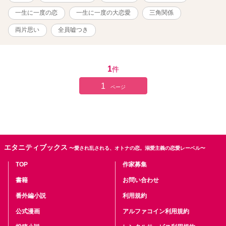
み）２９歳 × 巫 美琴（かんなぎ みこと）２６歳 × 泉の弟 賢木
遊馬（さかき あすま）２５歳 ーーーーーーー 表紙はフリイラお借
一生に一度の恋
一生に一度の大恋愛
三角関係
りしています。
両片思い
全員嘘つき
1
件
1
ページ
エタニティブックス
〜愛され乱される、オトナの恋。溺愛主義の恋愛レーベル〜
TOP
作家募集
書籍
お問い合わせ
番外編小説
利用規約
公式漫画
アルファコイン利用規約