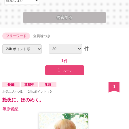
フリーワード
全員嘘つき
件
1
件
1
ページ
長編
連載中
R15
1
お気に入り:
41
24h.ポイント：
0
艶夜に、ほのめく。
篠原愛紀