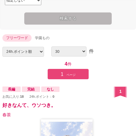
フリーワード
学園もの
件
4
件
1
ページ
長編
完結
なし
1
お気に入り:
18
24h.ポイント：
0
好きなんて、ウソつき。
春茶