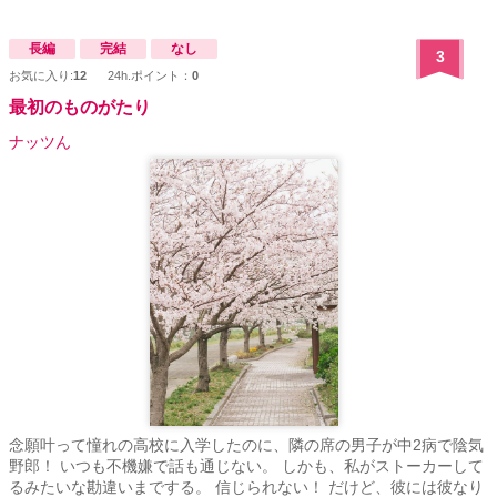
びつつ、学園を卒業し、万人に認められる人材として成功できるか
を託されるのであった。
長編
完結
なし
3
お気に入り:
12
24h.ポイント：
0
最初のものがたり
ナッツん
念願叶って憧れの高校に入学したのに、隣の席の男子が中2病で陰気
野郎！ いつも不機嫌で話も通じない。 しかも、私がストーカーして
るみたいな勘違いまでする。 信じられない！ だけど、彼には彼なり