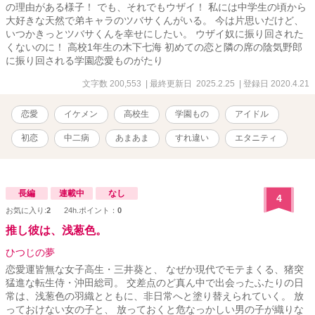
の理由がある様子！ でも、それでもウザイ！ 私には中学生の頃から
大好きな天然で弟キャラのツバサくんがいる。 今は片思いだけど、
いつかきっとツバサくんを幸せにしたい。 ウザイ奴に振り回された
くないのに！ 高校1年生の木下七海 初めての恋と隣の席の陰気野郎
に振り回される学園恋愛ものがたり
文字数 200,553
| 最終更新日 2025.2.25
| 登録日 2020.4.21
恋愛
イケメン
高校生
学園もの
アイドル
初恋
中二病
あまあま
すれ違い
エタニティ
長編
連載中
なし
4
お気に入り:
2
24h.ポイント：
0
推し彼は、浅葱色。
ひつじの夢
恋愛運皆無な女子高生・三井葵と、 なぜか現代でモテまくる、猪突
猛進な転生侍・沖田総司。 交差点のど真ん中で出会ったふたりの日
常は、浅葱色の羽織とともに、非日常へと塗り替えられていく。 放
っておけない女の子と、 放っておくと危なっかしい男の子が織りな