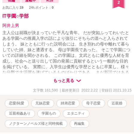
長編
連載中
R18
2
お気に入り:
19
24h.ポイント：
0
IT学園○学部
阿井上男
主人公は就職が決まっていた平凡な青年。 だが突如ふってわいたと
ある学園への推薦入学の話により強引にそちらの道へと入らされて
しまう。 妹とともに行った説明会には、生き別れの母や離れて暮ら
していた姉、妹と遭遇する。 母は学園長であった。 そこで学園につ
いての詳細を聞かされる。 この学園は、文武ともに優秀な人材を育
成し、社会へと送り出して国の発展に貢献するという一般的な目的
を掲げている。 実際に、入学生は優秀な学歴とともに卒業し、様々
な分野で大活躍を遂げているものばかりである。 まだ新設ではある
が、非常に優秀な学生を輩出していることで有名になりつつある学
もっと見る
園であった。 その学園には、もう一つの面がある。 それは、近親間
での恋愛を通じて婚姻を果たし、子を為すことで優秀な遺伝子を純
文字数 161,590
| 最終更新日 2022.2.22
| 登録日 2021.10.15
度高く保ったまま継承するというものだった。 遺伝子的、良識的に
様々な問題を抱えつつも、素晴らしい人材を輩出しつづけているの
恋愛/純愛
兄妹恋愛
姉弟恋愛
母子恋愛
近親婚
は事実である。 そのため、政府筋の人間は一部においては黙認する
という形であった。 遺伝子的な問題はバイオテクノロジーの発展に
近親相姦あり
学園もの
エタニティ
より解決されている。 あとは実績をのこすのみだ。 主人公は、学園
初の平凡な人材として、近親婚姻を一般化させるために学園生活を
ノクターンノベルズ様と同時掲載
再編集
送ることを頼まれる。 姉と二人の妹、そして母親の四人と関係を結