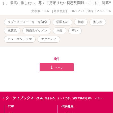
す、 最高に推したい、尊くて見守りたい初恋見聞録-- ここに、開幕!!
文字数 19,061
| 最終更新日 2026.2.27
| 登録日 2026.1.26
ラブコメディードキドキ初恋
学園もの
初恋
推し彼
浅葱色
無自覚イケメン
溺愛
尊い
ヒューマンドラマ
エタニティ
4
件
1
ページ
エタニティブックス
〜愛され乱される、オトナの恋。溺愛主義の恋愛レーベル〜
TOP
作家募集