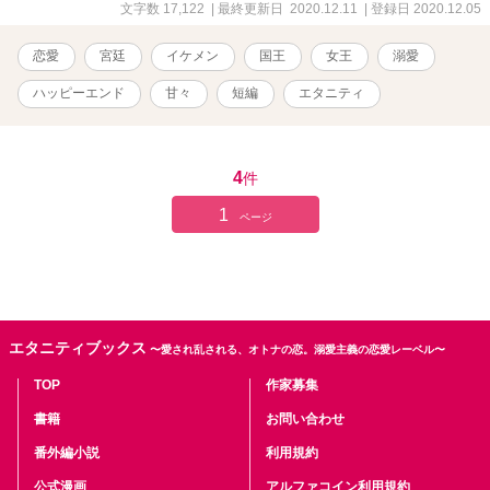
文字数 17,122
| 最終更新日 2020.12.11
| 登録日 2020.12.05
恋愛
宮廷
イケメン
国王
女王
溺愛
ハッピーエンド
甘々
短編
エタニティ
4
件
1
ページ
エタニティブックス
〜愛され乱される、オトナの恋。溺愛主義の恋愛レーベル〜
TOP
作家募集
書籍
お問い合わせ
番外編小説
利用規約
公式漫画
アルファコイン利用規約