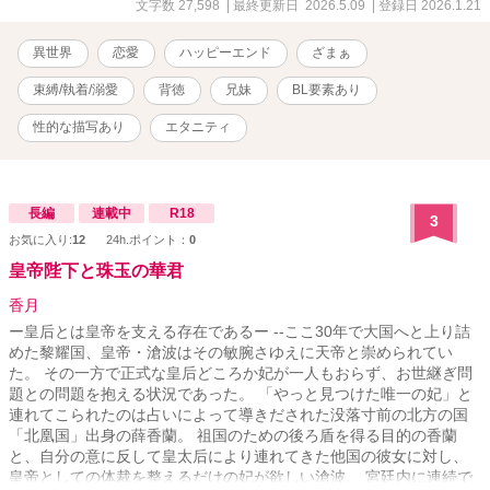
愛璃 20歳 蓮耀国の皇女。幼い頃から白蓮に恋をしていたが、兄との
文字数 27,598
| 最終更新日 2026.5.09
| 登録日 2026.1.21
情事を目撃し、背徳の罠へと堕ちていく。 ◆白蓮 22歳 大陸一の美
しき宮廷舞神。銀髪の美青年。 愛璃を抱くために琉克に調教されて
異世界
恋愛
ハッピーエンド
ざまぁ
いるが、幼い頃から愛漓へ一途な想いを秘めている。 ◆琉克 30歳
容姿端麗な皇太子。妹の愛璃に異常なほど執着している。男色のた
束縛/執着/溺愛
背徳
兄妹
BL要素あり
め跡継ぎには、愛漓の子供をと目論む。白蓮を磨き上げ調教し、成
人した愛璃を抱くよう命じる。 ◆奏天雅集 蓮耀国の宮廷専属の舞踊
性的な描写あり
エタニティ
集団。美男で構成されていて、他国への外交のために派遣されるこ
とも。 皇太子の琉克が管理している。 ◆蓮耀国 大陸の東に位置する
王国。 蓮華の花が咲き誇る大変美しい国として有名。 ※琉克の視点
で書いた作品も連載中です 別の角度からのアナザーストーリーも合
長編
連載中
R18
3
わせてご覧ください★ 皇太子の歪んだ愛に舞神は堕ちる―背徳の箱
お気に入り:
12
24h.ポイント：
0
庭は永遠に―
皇帝陛下と珠玉の華君
https://www.alphapolis.co.jp/novel/411579529/447042195
香月
ー皇后とは皇帝を支える存在であるー --ここ30年で大国へと上り詰
めた黎耀国、皇帝・滄波はその敏腕さゆえに天帝と崇められてい
た。 その一方で正式な皇后どころか妃が一人もおらず、お世継ぎ問
題との問題を抱える状況であった。 「やっと見つけた唯一の妃」と
連れてこられたのは占いによって導きだされた没落寸前の北方の国
「北凰国」出身の薛香蘭。 祖国のための後ろ盾を得る目的の香蘭
と、自分の意に反して皇太后により連れてきた他国の彼女に対し、
皇帝としての体裁を整えるだけの妃が欲しい滄波。 宮廷内に連続で