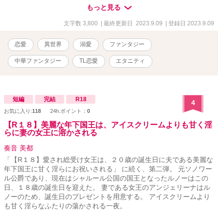
起きる怪奇事件に、避けることのできない一夫多妻制の後宮制度。
もっと見る
数々の問題が二人に立ちはだかる中、怪奇事件の魔の手は香蘭に襲
いかかる。 権力など無関心の純真無垢な香蘭にたしてのこの気持
文字数 3,800
| 最終更新日 2023.9.09
| 登録日 2023.9.09
ち、皇帝として上に立つ滄波に対して一人の人間として接する決意
をする香蘭。 互いに初めて芽生える感情に戸惑いながらも政略結婚
恋愛
異世界
溺愛
ファンタジー
から生まれる真実の愛の形とその先に二人で作る未来とは。
中華ファンタジー
TL恋愛
エタニティ
短編
完結
R18
4
お気に入り:
118
24h.ポイント：
0
【R１８】美麗な年下国王は、アイスクリームよりも甘く淫
らに妻の女王に溶かされる
奏音 美都
「【R１８】愛され総受け女王は、２０歳の誕生日に夫である美麗な
年下国王に甘く淫らにお祝いされる」 に続く、第二弾。 元ソノワー
ル公爵であり、現在はシャルール公国の国王となったルノーはこの
日、１８歳の誕生日を迎えた。 妻である女王のアンジェリーナはル
ノーのため、誕生日のプレゼントを用意する。 アイスクリームより
も甘く淫らなふたりの蕩かされる一夜。