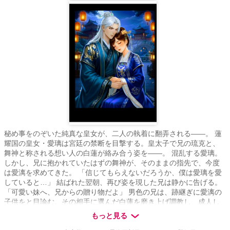
秘め事をのぞいた純真な皇女が、二人の執着に翻弄される――。 蓮
耀国の皇女・愛璃は宮廷の禁断を目撃する。皇太子で兄の琉克と、
舞神と称される想い人の白蓮が絡み合う姿を――。 混乱する愛璃。
しかし、兄に抱かれていたはずの舞神が、そのままの指先で、今度
は愛漓を求めてきた。 「信じてもらえないだろうか、僕は愛璃を愛
していると…」 結ばれた翌朝、再び姿を現した兄は静かに告げる。
「可愛い妹へ、兄からの贈り物だよ」 男色の兄は、跡継ぎに愛漓の
子供をと目論む。その相手に選んだ白蓮を磨き上げ調教し、成人し
た愛璃を抱くよう命じたのだった。 歪んだ愛に翻弄される愛璃は、
もっと見る
やがて母となり偽りの箱庭を真実のものとする―― 〈登場人物〉 ◆