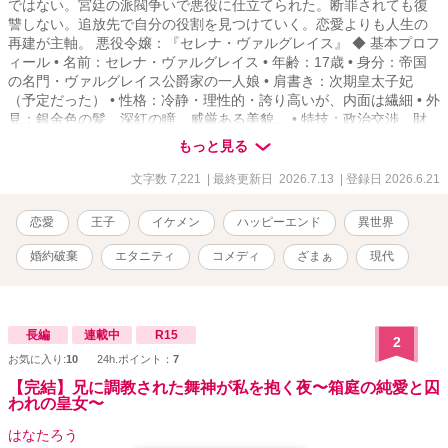
ではない。宮廷の派閥争いで悪役に仕立てられた。断罪されても復
讐しない。追放先で自分の役割を見つけていく。恋愛よりも人生の
再建が主軸。 悪役令嬢：『セレナ・ヴァルグレイス』 ◆ 基本プロフ
ィール • 名前：セレナ・ヴァルグレイス • 年齢：17歳 • 身分：帝国
の名門・ヴァルグレイス公爵家の一人娘 • 肩書き：次期皇太子妃
（予定だった） • 性格：冷静・理性的・誇り高いが、内面は繊細 • 外
見：銀金色の髪、深紅の瞳。威厳ある美貌。 • 特技：政治交渉、財
務管理、魔法薬学（母の影響） • 弱点：人に甘えるのが苦手。孤独
もっと見る
を抱えやすい。
文字数 7,221
| 最終更新日 2026.7.13
| 登録日 2026.6.21
恋愛
王子
イケメン
ハッピーエンド
異世界
婚約破棄
エタニティ
コメディ
ざまぁ
現代
長編
連載中
R15
2
お気に入り:
10
24h.ポイント：
7
【完結】兄に調教された舞神が私を抱く夜〜箱庭の純愛と囚
われの皇女〜
はなたろう