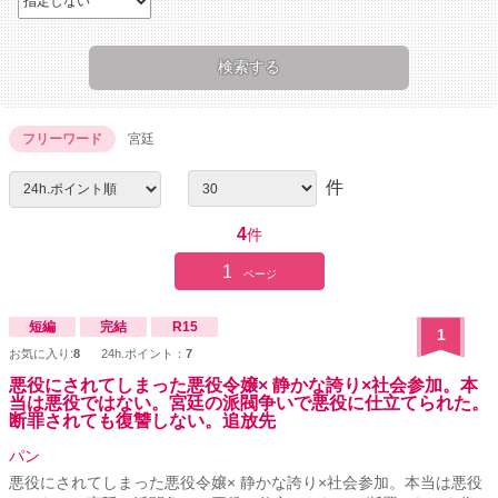
フリーワード
宮廷
件
4
件
1
ページ
短編
完結
R15
1
お気に入り:
8
24h.ポイント：
7
悪役にされてしまった悪役令嬢× 静かな誇り×社会参加。本
当は悪役ではない。宮廷の派閥争いで悪役に仕立てられた。
断罪されても復讐しない。追放先
パン
悪役にされてしまった悪役令嬢× 静かな誇り×社会参加。本当は悪役