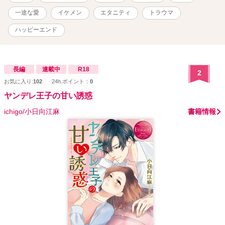
一途な愛
イケメン
エタニティ
トラウマ
ハッピーエンド
長編
連載中
R18
2
お気に入り:
102
24h.ポイント：
0
ヤンデレ王子の甘い誘惑
ichigo/小日向江麻
書籍情報