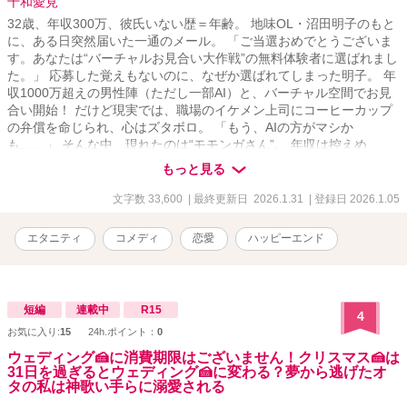
十和愛見
32歳、年収300万、彼氏いない歴＝年齢。 地味OL・沼田明子のもと
に、ある日突然届いた一通のメール。 「ご当選おめでとうございま
す。あなたは“バーチャルお見合い大作戦”の無料体験者に選ばれまし
た。」 応募した覚えもないのに、なぜか選ばれてしまった明子。 年
収1000万超えの男性陣（ただし一部AI）と、バーチャル空間でお見
合い開始！ だけど現実では、職場のイケメン上司にコーヒーカップ
の弁償を命じられ、心はズタボロ。 「もう、AIの方がマシか
も……」 そんな中、現れたのは“モモンガさん”。 年収は控えめ
（？）だけど、餃子好きで猫好き、話も合うし、なんだか波長がぴ
もっと見る
ったり。 ついにリアルで会う約束をしたその日、待ち合わせ場所に
現れたのは—— えっ、うそでしょ！？ この人、まさか……AIじゃな
文字数 33,600
| 最終更新日 2026.1.31
| 登録日 2026.1.05
いよね！？ バーチャルとリアルが交差する、ちょっと不思議で、ち
ょっと切ない、そして笑える恋の物語。 登場人物 沼田明子…コール
エタニティ
コメディ
恋愛
ハッピーエンド
センター勤めの平凡OL 32歳 愛猫ラブちゃん 佐々木永輝部長…
沼田の上司 本社の部長 32歳 愛猫 モモンガさん 喜多山沙
耶……沼田の部下26歳、
短編
連載中
R15
4
お気に入り:
15
24h.ポイント：
0
ウェディング🍰に消費期限はございません！クリスマス🍰は
31日を過ぎるとウェディング🍰に変わる？夢から逃げたオ
タの私は神歌い手らに溺愛される