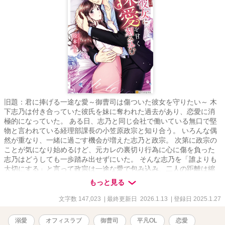
旧題：君に捧げる一途な愛～御曹司は傷ついた彼女を守りたい～ 木
下志乃は付き合っていた彼氏を妹に奪われた過去があり、恋愛に消
極的になっていた。 ある日、志乃と同じ会社で働いている無口で堅
物と言われている経理部課長の小笠原政宗と知り合う。 いろんな偶
然が重なり、一緒に過ごす機会が増えた志乃と政宗。 次第に政宗の
ことが気になり始めるけど、元カレの裏切り行為に心に傷を負った
志乃はどうしても一歩踏み出せずにいた。 そんな志乃を「誰よりも
大切にする」と言って政宗は一途な愛で包み込み、二人の距離は縮
まっていく。 だけど、ひょんなことから政宗がとある会社の御曹司
もっと見る
だと知った志乃。 政宗本人からそのことを聞かされていない志乃は
ショックを受けてーーー。
文字数 147,023
| 最終更新日 2026.1.13
| 登録日 2025.1.27
溺愛
オフィスラブ
御曹司
平凡OL
恋愛