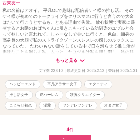
西東友一
私の名前はアオイ。 平凡OLで趣味は配信者ケイ様の推し活。 その
ケイ様が初めてのトークライブをクリスマスに行うと言うので大金
はたいて行こうとするも、とある理由で失敗。 放心状態で実家に帰
省するとお隣のおばちゃんに引きこもっている幼馴染のユヅルと会
って欲しいと言われて、しゃーなしで会いに行くと、色白、細身の
高身長の犬顔で私のストライクゾーンスレスレの感じのルックスに
なっていた。 たわいもない話をしている中で口を滑らせて推し活が
趣味なことを漏らす私。ムッとしたユヅルは私を押し倒し、私の耳
元で 「ねぇ、ボクを推してよ」 と甘えた声で囁く。 それだけだった
もっと見る
らいい。 なぜか、ケイ様まで私のことにご執心になって･･････。え
っ、他にも4人も！？ アオイ29歳独身。もうすぐ30歳になるんです
文字数 22,610
| 最終更新日 2025.2.12
| 登録日 2025.1.31
けど･･････ 人生初のモテ期ってやつかもです！
ハッピーエンド
平凡アラサー女子
エタニティ
推し活女子
逆ハーレム
凄腕クリエイター
こじらせ初恋
溺愛
ヤンデレツンデレ
オタク女子
4
件