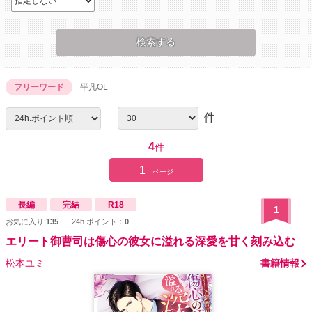
フリーワード
平凡OL
件
4
件
1
ページ
長編
完結
R18
1
お気に入り:
135
24h.ポイント：
0
エリート御曹司は傷心の彼女に溢れる深愛を甘く刻み込む
松本ユミ
書籍情報