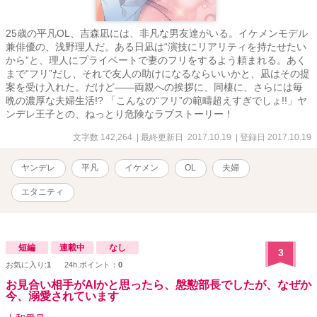
25歳の平凡OL、吉森凪には、非凡な男友達がいる。イケメンモデル
兼俳優の、浅野理人だ。ある日凪は“演技にリアリティを持たせたい
から”と、理人にプライベートで妻のフリをするよう頼まれる。あく
まで“フリ”だし、それで友人の助けになるならいいかと、凪はその提
案を受け入れた。だけど――両親への挨拶に、同棲に、さらには毎
晩の濃厚な夫婦生活!? 「こんなの“フリ”の範疇超えすぎでしょ!!」ヤ
ンデレ王子との、ねっとり危険なラブストーリー！
文字数 142,264
| 最終更新日 2017.10.19
| 登録日 2017.10.19
ヤンデレ
平凡
イケメン
OL
夫婦
エタニティ
短編
連載中
なし
3
お気に入り:
1
24h.ポイント：
0
お見合い相手がAIかと思ったら、慇懃部長でしたが、なぜか
今、溺愛されています