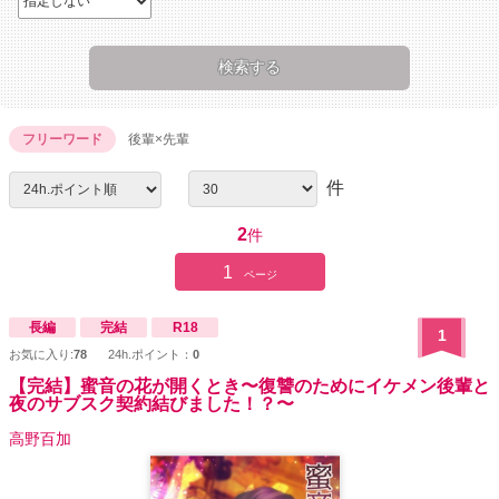
フリーワード
後輩×先輩
件
2
件
1
ページ
長編
完結
R18
1
お気に入り:
78
24h.ポイント：
0
【完結】蜜音の花が開くとき〜復讐のためにイケメン後輩と
夜のサブスク契約結びました！？〜
高野百加