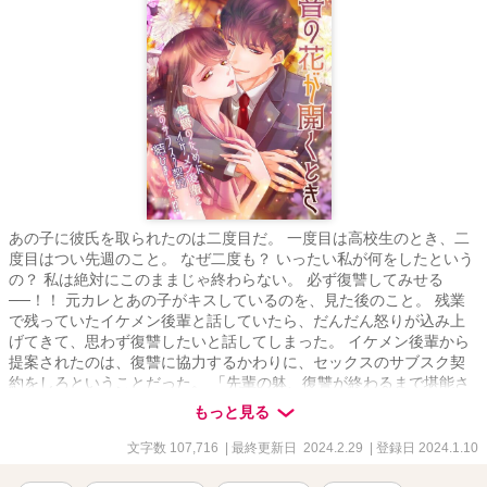
あの子に彼氏を取られたのは二度目だ。 一度目は高校生のとき、二
度目はつい先週のこと。 なぜ二度も？ いったい私が何をしたという
の？ 私は絶対にこのままじゃ終わらない。 必ず復讐してみせる
──！！ 元カレとあの子がキスしているのを、見た後のこと。 残業
で残っていたイケメン後輩と話していたら、だんだん怒りが込み上
げてきて、思わず復讐したいと話してしまった。 イケメン後輩から
提案されたのは、復讐に協力するかわりに、セックスのサブスク契
約をしろということだった。 「先輩の躰、復讐が終わるまで堪能さ
せてください」 永井は営業のエリートで会社に広く顔がきく。復
もっと見る
讐するには絶好の協力者だ。でも、セックスをサブスクでって、そ
んなのあり？ とりあえず、相性を確かめようと彼のマンションへ行
文字数 107,716
| 最終更新日 2024.2.29
| 登録日 2024.1.10
くことになって……？？ 二度目も略奪する意図は？ 永井の復讐計画
とは？ 夜のサブスク契約ってどういうこと！？ 復讐したいけど、復