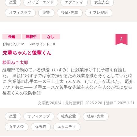
恋愛
ハッピーエンド
エタニティ
女主人公
讐の仕方がわからない。性根の優しい花音と、おぞましい執着を見
せる燎子。 2人の関係性のヒミツとは……！！？ 夜のサブスク契約
オフィスラブ
復讐
後輩×先輩
セフレ契約
はどうなる！？ 藤原花音(ふじわら かのん) 28歳 永井篤人(なが
い あつと) 27歳 とってもすてきな表紙絵は、水城るり様
https://twitter.com/mizuki__ruriに描いていただきました。感激😭
長編
連載中
なし
2
お気に入り:
12
24h.ポイント：
0
先輩ちゃんと後輩くん
松田ねこ太郎
経理部で勤めている伊澄（いすみ）は残業帰り中に子猫を保護し
た。 里親に出すまでは家で預かるため残業を減らそうとしていた時
に 営業部の若手エース三上圭太（みかみ けいた）が現れた。 厄介
ごとと共に―― 若手エースが苦手な先輩主人公と主人公が気になる
後輩くんの攻防物語
文字数 26,034
| 最終更新日 2026.2.26
| 登録日 2025.1.21
恋愛
オフィスラブ
社内恋愛
後輩×先輩
女主人公
保護猫
エタニティ