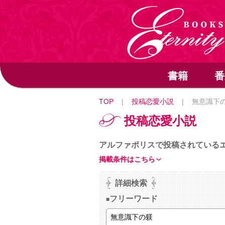
書籍
番
TOP
|
投稿恋愛小説
|
無意識下
投稿恋愛小説
アルファポリスで投稿されている
掲載条件はこちら
詳細検索
フリーワード