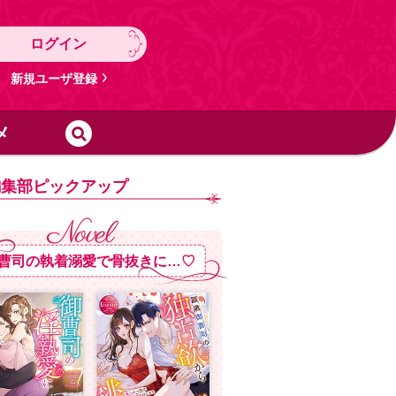
ログイン
新規ユーザ登録
メ
編集部ピックアップ
曹司の執着溺愛で骨抜きに…♡