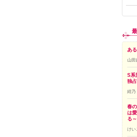
ある
山田
S系
独占
紺乃
春の
は愛
る～
けい