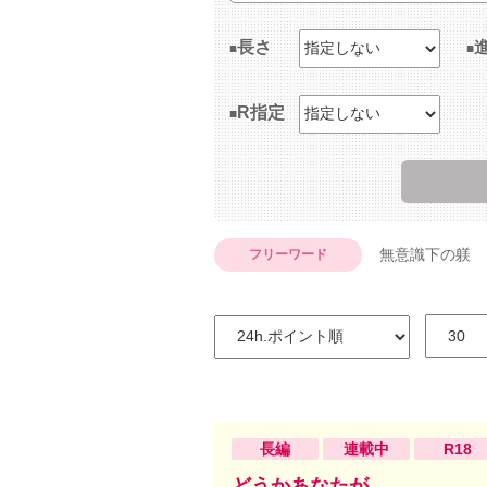
長さ
R指定
無意識下の躾
フリーワード
長編
連載中
R18
どうかあなたが