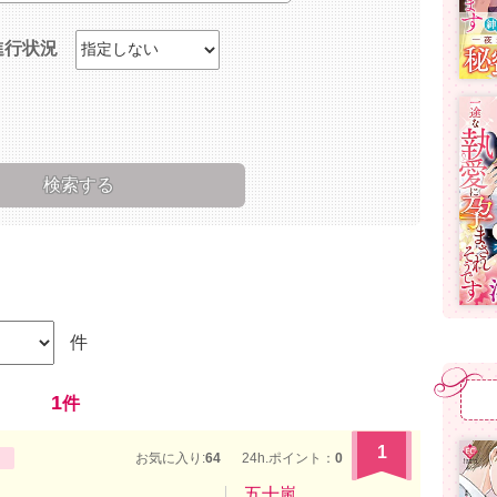
進行状況
件
1
件
1
お気に入り:
64
24h.ポイント：
0
五十嵐