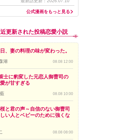
最新話更新：2026.07.10
公式漫画をもっと見る
最近更新された投稿恋愛小説
日、妻の料理の味が変わった。
森湖
08.08 12:00
策士に豹変した元恋人御曹司の
愛が甘すぎる
 藍
08.08 10:00
桜と君の声～自信のない御曹司
しい人とベビーのために強くな
こ
08.08 08:00