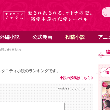
外編小説
公式漫画
投稿小説
アニ
の躾の検索結果
エタニティ小説のランキングです。
御
小説の投稿はこちら
×検索条件をクリアする