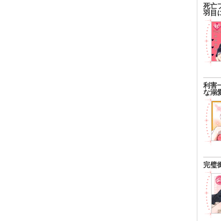
死亡
羽目
利害
な溺
完璧