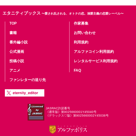
エタニティブックス
〜愛され乱される、オトナの恋。溺愛主義の恋愛レーベル〜
TOP
作家募集
書籍
お問い合わせ
番外編小説
利用規約
公式漫画
アルファコイン利用規約
投稿小説
レンタルサービス利用規約
アニメ
FAQ
ファンレターの送り先
JASRAC許諾番号
《通常版》第9025660001Y45040号
《デラックス♡版》第9025660002Y45038号