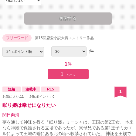
フリーワード
第15回恋愛小説大賞エントリー作品
件
1
件
1
ページ
短編
連載中
R15
1
お気に入り:
11
24h.ポイント：
0
眠り姫は幸せになりたい
関日向海
夢を通して神託を得る「眠り姫」ミーシャは、王国の第2王女。 本来
なら神殿で保護される立場であったが、異母兄である第1王子ミカエ
ルによって王城の端にある北の塔へ軟禁されていた。 神託を王族で