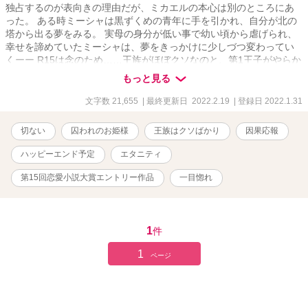
独占するのが表向きの理由だが、ミカエルの本心は別のところにあ
った。 ある時ミーシャは黒ずくめの青年に手を引かれ、自分が北の
塔から出る夢をみる。 実母の身分が低い事で幼い頃から虐げられ、
幸せを諦めていたミーシャは、夢をきっかけに少しづつ変わってい
くーー R15は念のため……王族がほぼクソなのと、第1王子がやらか
しそうなので保険かけておきます。 ヒーロー本格登場は少し遅めで
もっと見る
す。 見切り発車なので更新が不定期になるかもしれませんが、よろ
しくお願いします。
文字数 21,655
| 最終更新日 2022.2.19
| 登録日 2022.1.31
切ない
囚われのお姫様
王族はクソばかり
因果応報
ハッピーエンド予定
エタニティ
第15回恋愛小説大賞エントリー作品
一目惚れ
1
件
1
ページ