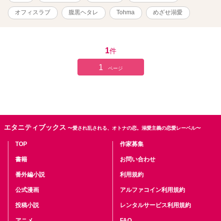
※本作は『あいにくですが、エリート御曹司の蜜愛はお受けいたし
かねます。』のスピンオフ作品となっております。 本作だけでもお
オフィスラブ
腹黒ヘタレ
Tohma
めざせ溺愛
楽しみいただけますが、『あい蜜』のネタバレを含んでおりますの
で、未読の方はお気をつけください。 ※Ｒシーンが入る章や節には
「***」をつけております。閲覧は自己責任でお願いいたします。 ※
表紙はイラストAC様からお借りした画像を編集いたしております。
1
件
※この物語はフィクションです。登場する人物・団体・名称等は架
空であり、実在のものとは関係ありません。 ※他サイトからの転載
1
ページ
作品。 ※※森ちゃん＆晶人ファンの方は、読まない方がいいか
も…？汗
エタニティブックス
〜愛され乱される、オトナの恋。溺愛主義の恋愛レーベル〜
TOP
作家募集
書籍
お問い合わせ
番外編小説
利用規約
公式漫画
アルファコイン利用規約
投稿小説
レンタルサービス利用規約
アニメ
FAQ