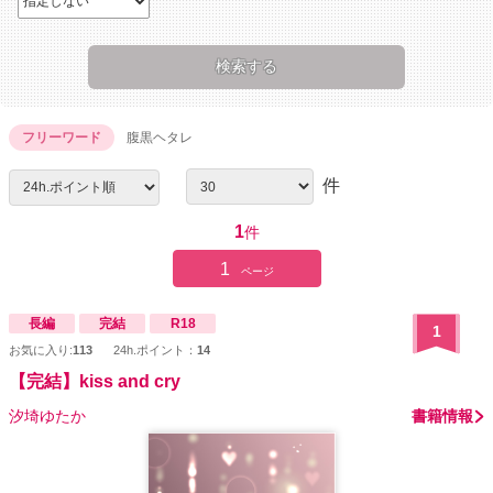
フリーワード
腹黒ヘタレ
件
1
件
1
ページ
長編
完結
R18
1
お気に入り:
113
24h.ポイント：
14
【完結】kiss and cry
汐埼ゆたか
書籍情報