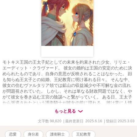
モトキス王国の王太子妃としての未来を約束された少女、リリエ・
エーディット・クラヴァード。 彼女の婚約は王国の安定のために決
められたものであり、自身の意思が反映されることはなかった。 顔
も知らぬ王太子との結婚、王妃教育に明け暮れる日々。 そんな中、
彼女の住むヴァルタリア領では鉱山の収益減少や不可解な金の流れ
が問題視されていた。 しかし、それは単なる財政問題ではなく、や
がて彼女を巻き込む王宮の陰謀へと繋がっていく。 ある日、王太子
から派遣されたという護衛騎士が彼女の前に現れる。 彼は常に人懐
こい笑顔を浮かべ、誰にでも気さくに接する少年だった。 端麗な容
もっと見る
姿と柔和な態度で、城内の者たちに自然と受け入れられていく。 リ
リエは彼を信頼するようになり、次第に領内の不正を共に探るよう
文字数 98,820
| 最終更新日 2025.6.16
| 登録日 2025.3.03
になる。 だが、それは単なる金銭の問題ではなかった。 彼女自身の
存在が、ある者たちにとって"王国を揺るがす鍵"であると知ったと
恋愛
身分差
護衛騎士
王妃教育