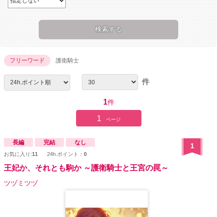
フリーワード
護衛騎士
件
1
件
1
ページ
長編
完結
なし
1
お気に入り:
11
24h.ポイント：
0
王妃か、それとも駒か ～護衛騎士と王宮の罠～
ツヅミツヅ