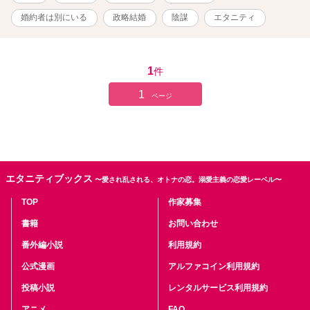
き、運命の歯車は大きく回り始める。。 毎週火曜、金曜 21：00更
新予定！
婚約者は別にいる
政略結婚
陰謀
エタニティ
1
件
1
ページ
エタニティブックス
〜愛され乱される、オトナの恋。溺愛主義の恋愛レーベル〜
TOP
作家募集
書籍
お問い合わせ
番外編小説
利用規約
公式漫画
アルファコイン利用規約
投稿小説
レンタルサービス利用規約
アニメ
FAQ