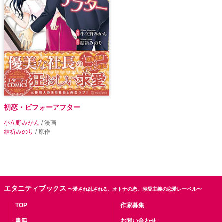
初恋・ビフォーアフター
小立野みかん
/ 漫画
結祈みのり
/ 原作
エタニティブックス
〜愛され乱される、オトナの恋。溺愛主義の恋愛レーベル〜
TOP
作家募集
書籍
お問い合わせ