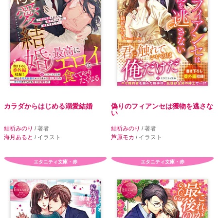
カラダからはじめる溺愛結婚
偽りのフィアンセは獲物を逃さな
い
結祈みのり
/ 著者
結祈みのり
/ 著者
海月あると
/ イラスト
芦原モカ
/ イラスト
エタニティ文庫・赤
エタニティ文庫・赤