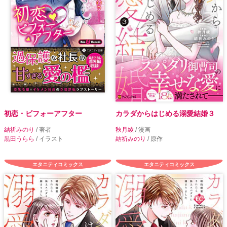
初恋・ビフォーアフター
カラダからはじめる溺愛結婚３
結祈みのり
/ 著者
秋月綾
/ 漫画
黒田うらら
/ イラスト
結祈みのり
/ 原作
エタニティコミックス
エタニティコミックス