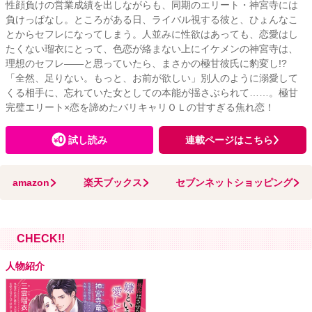
性顔負けの営業成績を出しながらも、同期のエリート・神宮寺には
負けっぱなし。ところがある日、ライバル視する彼と、ひょんなこ
とからセフレになってしまう。人並みに性欲はあっても、恋愛はし
たくない瑠衣にとって、色恋が絡まない上にイケメンの神宮寺は、
理想のセフレ――と思っていたら、まさかの極甘彼氏に豹変し!?
「全然、足りない。もっと、お前が欲しい」別人のように溺愛して
くる相手に、忘れていた女としての本能が揺さぶられて……。極甘
完璧エリート×恋を諦めたバリキャリＯＬの甘すぎる焦れ恋！
試し読み
連載ページはこちら
amazon
楽天ブックス
セブンネットショッピング
CHECK!!
人物紹介