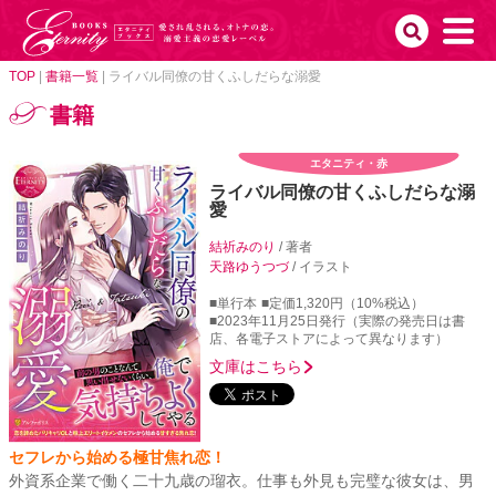
TOP
|
書籍一覧
|
ライバル同僚の甘くふしだらな溺愛
書籍
エタニティ・赤
ライバル同僚の甘くふしだらな溺
愛
結祈みのり
/ 著者
天路ゆうつづ
/ イラスト
■単行本
■定価1,320円（10%税込）
■2023年11月25日発行（実際の発売日は書
店、各電子ストアによって異なります）
文庫はこちら
セフレから始める極甘焦れ恋！
外資系企業で働く二十九歳の瑠衣。仕事も外見も完璧な彼女は、男