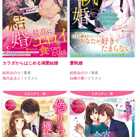
カラダからはじめる溺愛結婚
愛執婚
結祈みのり
/ 著者
結祈みのり
/ 著者
海月あると
/ イラスト
白崎小夜
/ イラスト
エタニティ・赤
エタニティ・赤