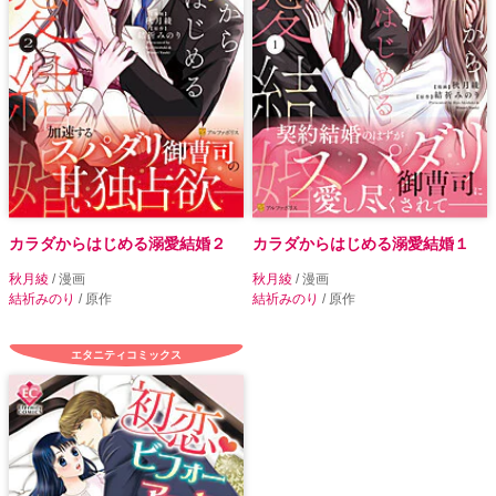
カラダからはじめる溺愛結婚２
カラダからはじめる溺愛結婚１
秋月綾
/ 漫画
秋月綾
/ 漫画
結祈みのり
/ 原作
結祈みのり
/ 原作
エタニティコミックス