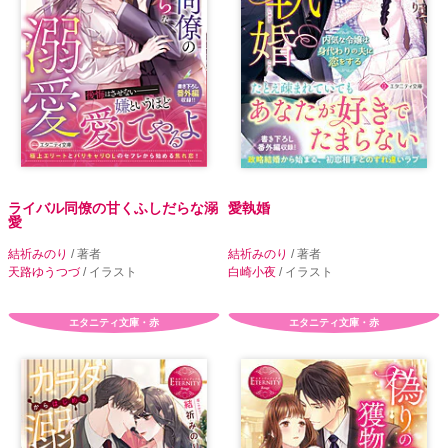
ライバル同僚の甘くふしだらな溺
愛執婚
愛
結祈みのり
/ 著者
結祈みのり
/ 著者
天路ゆうつづ
/ イラスト
白崎小夜
/ イラスト
エタニティ文庫・赤
エタニティ文庫・赤