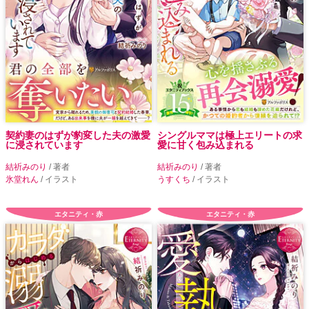
契約妻のはずが豹変した夫の激愛
シングルママは極上エリートの求
に浸されています
愛に甘く包み込まれる
結祈みのり
/ 著者
結祈みのり
/ 著者
氷堂れん
/ イラスト
うすくち
/ イラスト
エタニティ・赤
エタニティ・赤