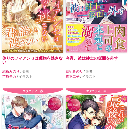
偽りのフィアンセは獲物を逃さな
今宵、彼は紳士の仮面を外す
い
結祈みのり
/ 著者
結祈みのり
/ 著者
芦原モカ
/ イラスト
蜂不二子
/ イラスト
エタニティ・赤
エタニティ・赤