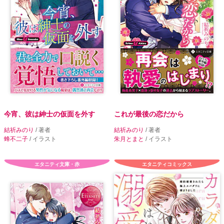
今宵、彼は紳士の仮面を外す
これが最後の恋だから
結祈みのり
/ 著者
結祈みのり
/ 著者
蜂不二子
/ イラスト
朱月とまと
/ イラスト
エタニティ文庫・赤
エタニティコミックス