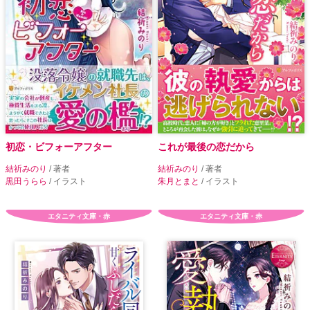
初恋・ビフォーアフター
これが最後の恋だから
結祈みのり
/ 著者
結祈みのり
/ 著者
黒田うらら
/ イラスト
朱月とまと
/ イラスト
エタニティ文庫・赤
エタニティ文庫・赤