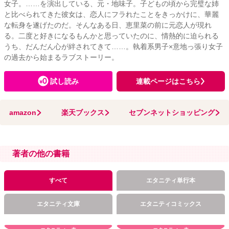
女子。……を演出している、元・地味子。子どもの頃から完璧な姉
と比べられてきた彼女は、恋人にフラれたことをきっかけに、華麗
な転身を遂げたのだ。そんなある日、恵里菜の前に元恋人が現れ
る。二度と好きになるもんかと思っていたのに、情熱的に迫られる
うち、だんだん心が絆されてきて……。執着系男子×意地っ張り女子
の過去から始まるラブストーリー。
試し読み
連載ページはこちら
amazon
楽天ブックス
セブンネットショッピング
著者の他の書籍
すべて
エタニティ単行本
エタニティ文庫
エタニティコミックス