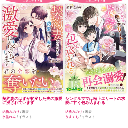
エタニティ・赤
エタニティ・赤
契約妻のはずが豹変した夫の激愛
シングルママは極上エリートの求
に浸されています
愛に甘く包み込まれる
結祈みのり
/ 著者
結祈みのり
/ 著者
氷堂れん
/ イラスト
うすくち
/ イラスト