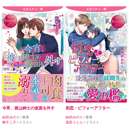
エタニティ・赤
エタニティ・赤
今宵、彼は紳士の仮面を外す
初恋・ビフォーアフター
結祈みのり
/ 著者
結祈みのり
/ 著者
蜂不二子
/ イラスト
黒田うらら
/ イラスト