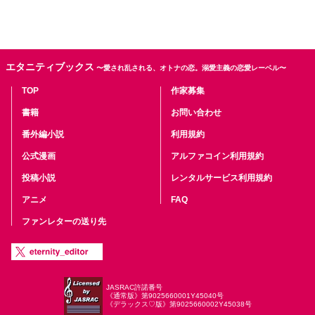
エタニティブックス
〜愛され乱される、オトナの恋。溺愛主義の恋愛レーベル〜
TOP
作家募集
書籍
お問い合わせ
番外編小説
利用規約
公式漫画
アルファコイン利用規約
投稿小説
レンタルサービス利用規約
アニメ
FAQ
ファンレターの送り先
JASRAC許諾番号
《通常版》第9025660001Y45040号
《デラックス♡版》第9025660002Y45038号