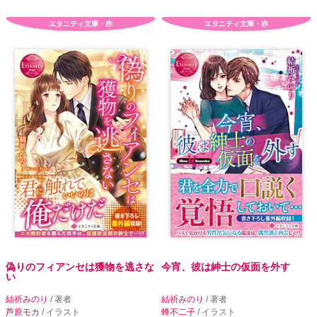
エタニティ文庫・赤
エタニティ文庫・赤
偽りのフィアンセは獲物を逃さな
今宵、彼は紳士の仮面を外す
い
結祈みのり
/ 著者
結祈みのり
/ 著者
芦原モカ
/ イラスト
蜂不二子
/ イラスト