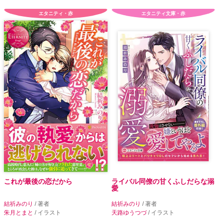
エタニティ・赤
エタニティ文庫・赤
これが最後の恋だから
ライバル同僚の甘くふしだらな溺
愛
結祈みのり
/ 著者
結祈みのり
/ 著者
朱月とまと
/ イラスト
天路ゆうつづ
/ イラスト