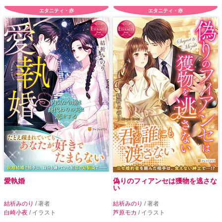
エタニティ・赤
エタニティ・赤
愛執婚
偽りのフィアンセは獲物を逃さな
い
結祈みのり
/ 著者
結祈みのり
/ 著者
白崎小夜
/ イラスト
芦原モカ
/ イラスト