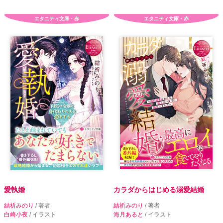
エタニティ文庫・赤
エタニティ文庫・赤
愛執婚
カラダからはじめる溺愛結婚
結祈みのり
/ 著者
結祈みのり
/ 著者
白崎小夜
/ イラスト
海月あると
/ イラスト