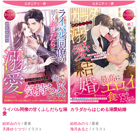
エタニティ・赤
エタニティ・赤
ライバル同僚の甘くふしだらな溺
カラダからはじめる溺愛結婚
愛
結祈みのり
/ 著者
結祈みのり
/ 著者
天路ゆうつづ
/ イラスト
海月あると
/ イラスト