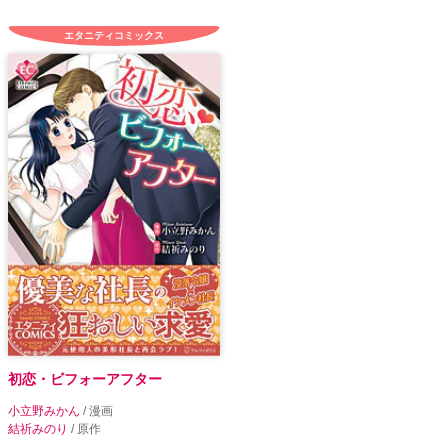
エタニティコミックス
初恋・ビフォーアフター
小立野みかん
/ 漫画
結祈みのり
/ 原作