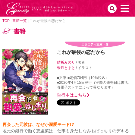
TOP
|
書籍一覧
|
これが最後の恋だから
書籍
エタニティ文庫・赤
これが最後の恋だから
結祈みのり
/ 著者
朱月とまと
/ イラスト
■文庫
■定価704円（10%税込）
■2020年4月15日発行（実際の発売日は書店、
各電子ストアによって異なります）
単行本はこちら
再会した元彼は、なぜか溺愛モード!?
地元の銀行で働く恵里菜は、仕事も身だしなみもばっちりのデキる