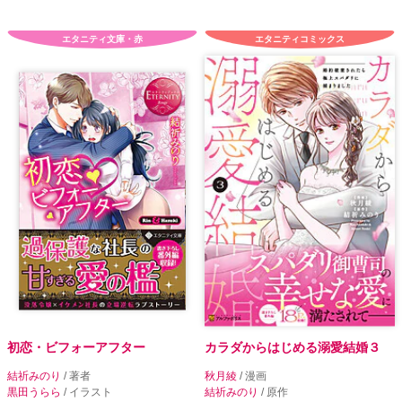
エタニティ文庫・赤
エタニティコミックス
初恋・ビフォーアフター
カラダからはじめる溺愛結婚３
結祈みのり
/ 著者
秋月綾
/ 漫画
黒田うらら
/ イラスト
結祈みのり
/ 原作