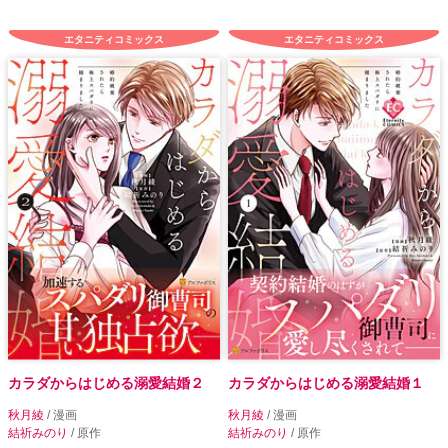
エタニティコミックス
エタニティコミックス
カラダからはじめる溺愛結婚２
カラダからはじめる溺愛結婚１
秋月綾
/ 漫画
秋月綾
/ 漫画
結祈みのり
/ 原作
結祈みのり
/ 原作