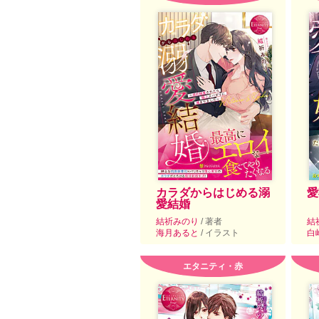
カラダからはじめる溺
愛
愛結婚
結祈みのり
/ 著者
結
海月あると
/ イラスト
白
エタニティ・赤