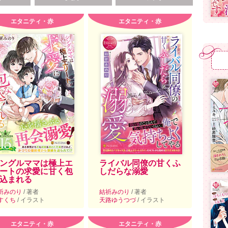
エタニティ・赤
エタニティ・赤
ングルママは極上エ
ライバル同僚の甘くふ
ートの求愛に甘く包
しだらな溺愛
込まれる
祈みのり
/ 著者
結祈みのり
/ 著者
すくち
/ イラスト
天路ゆうつづ
/ イラスト
エタニティ・赤
エタニティ・赤