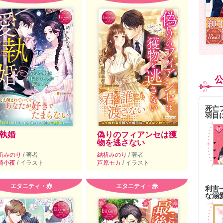
死亡
羽目
執婚
偽りのフィアンセは獲
物を逃さない
祈みのり
/ 著者
結祈みのり
/ 著者
崎小夜
/ イラスト
芦原モカ
/ イラスト
エタニティ・赤
エタニティ・赤
利害
な溺