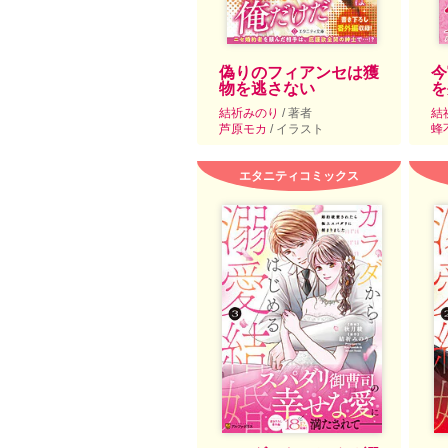
偽りのフィアンセは獲
今
物を逃さない
を
結祈みのり
/ 著者
結
芦原モカ
/ イラスト
蜂
エタニティコミックス