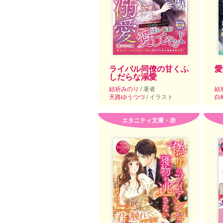
ライバル同僚の甘くふ
愛
しだらな溺愛
結祈みのり
/ 著者
結
天路ゆうつづ
/ イラスト
白
エタニティ文庫・赤