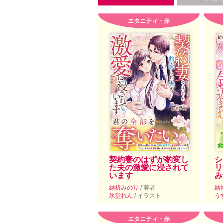
エタニティ・赤
契約妻のはずが豹変し
シ
た夫の激愛に浸されて
リ
います
み
結祈みのり
/ 著者
結
氷堂れん
/ イラスト
う
エタニティ・赤