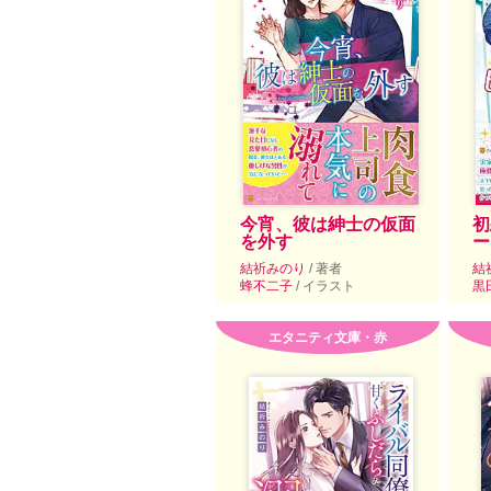
今宵、彼は紳士の仮面
初
を外す
ー
結祈みのり
/ 著者
結
蜂不二子
/ イラスト
黒
エタニティ文庫・赤