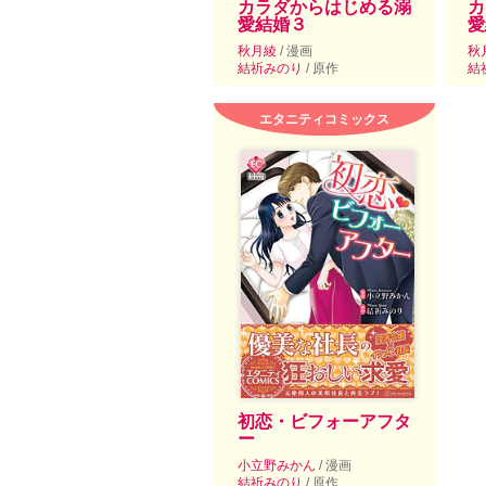
カラダからはじめる溺
カ
愛結婚３
愛
秋月綾
/ 漫画
秋
結祈みのり
/ 原作
結
エタニティコミックス
初恋・ビフォーアフタ
ー
小立野みかん
/ 漫画
結祈みのり
/ 原作