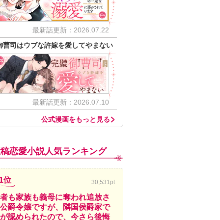
最新話更新：2026.07.22
御曹司はウブな許嫁を愛してやまない
最新話更新：2026.07.10
公式漫画をもっと見る
投稿恋愛小説人気ランキング
1位
30,531pt
者も家族も義母に奪われ追放さ
公爵令嬢ですが、隣国侯爵家で
が認められたので、今さら後悔