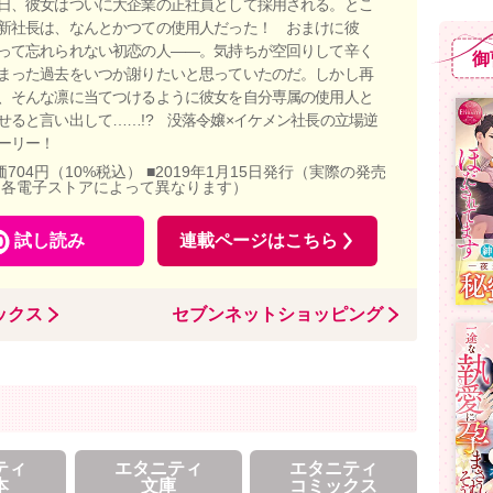
日、彼女はついに大企業の正社員として採用される。とこ
新社長は、なんとかつての使用人だった！ おまけに彼
って忘れられない初恋の人――。気持ちが空回りして辛く
御
まった過去をいつか謝りたいと思っていたのだ。しかし再
、そんな凛に当てつけるように彼女を自分専属の使用人と
せると言い出して……!? 没落令嬢×イケメン社長の立場逆
ーリー！
価704円（10%税込） ■2019年1月15日発行（実際の発売
、各電子ストアによって異なります）
試し読み
連載ページはこちら
ックス
セブンネットショッピング
ティ
エタニティ
エタニティ
本
文庫
コミックス