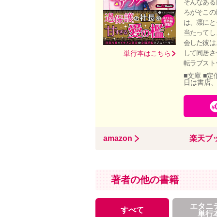
そんなある
ろがそこの
は、凛にと
当たってし
会した彼は
して同居さ
単行本はこちら
転ラブスト
■文庫 ■定
日は書店
amazon
楽天ブ
著者の他の書籍
エタニ
すべて
単行