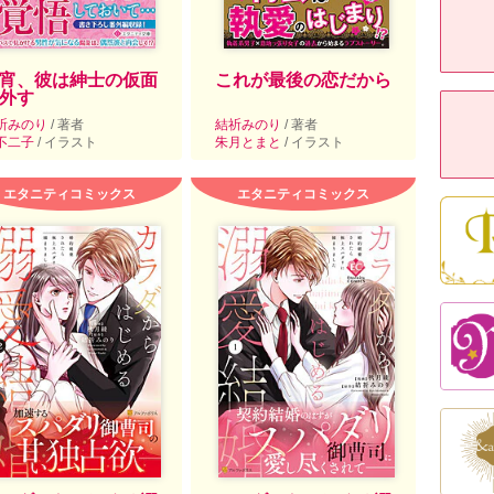
宵、彼は紳士の仮面
これが最後の恋だから
外す
祈みのり
/ 著者
結祈みのり
/ 著者
不二子
/ イラスト
朱月とまと
/ イラスト
エタニティコミックス
エタニティコミックス