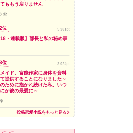
てももう戻りません
ク傘
2位
5,381pt
-18・連載版】部長と私の秘め事
3位
3,924pt
メイド、官能作家に身体を資料
て提供することになりました～
のために抱かれ続けた私、いつ
にか彼の最愛に～
蜂
投稿恋愛小説をもっと見る