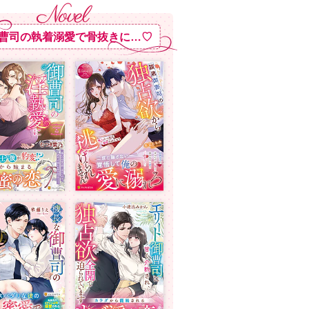
曹司の執着溺愛で骨抜きに…♡