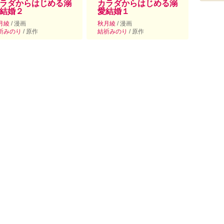
ラダからはじめる溺
カラダからはじめる溺
結婚２
愛結婚１
月綾
/ 漫画
秋月綾
/ 漫画
祈みのり
/ 原作
結祈みのり
/ 原作