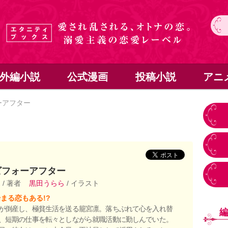
外編小説
公式漫画
投稿小説
アニ
ーアフター
ビフォーアフター
り
/ 著者
黒田うらら
/ イラスト
まる恋もある!?
が倒産し、極貧生活を送る籠宮凛。落ちぶれて心を入れ替
、短期の仕事を転々としながら就職活動に勤しんでいた。