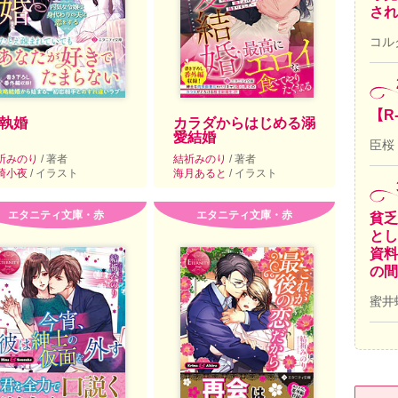
され
コル
【R
執婚
カラダからはじめる溺
愛結婚
臣桜
祈みのり
/ 著者
結祈みのり
/ 著者
崎小夜
/ イラスト
海月あると
/ イラスト
エタニティ文庫・赤
エタニティ文庫・赤
貧乏
とし
資料
の間
蜜井