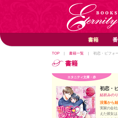
書籍
番
TOP
|
書籍一覧
|
初恋・ビフォ
書籍
エタニティ文庫・赤
初恋・
結祈みの
没落から始
実家の会社
えた彼女は