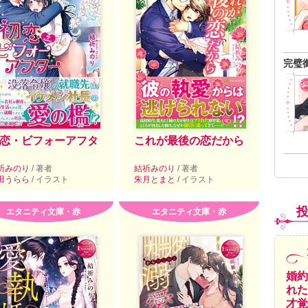
完璧
恋・ビフォーアフタ
これが最後の恋だから
祈みのり
/ 著者
結祈みのり
/ 著者
田うらら
/ イラスト
朱月とまと
/ イラスト
エタニティ文庫・赤
エタニティ文庫・赤
婚約
れた
才覚