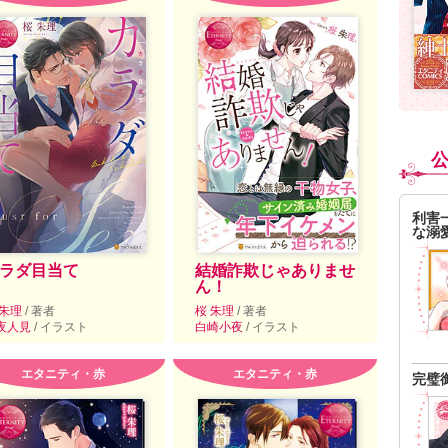
利害
な溺
ラダ目当て
結婚詐欺じゃありませ
ん！
 朱理
/ 著者
桜 朱理
/ 著者
夜人見
/ イラスト
白崎小夜
/ イラスト
エタニティ・赤
エタニティ・赤
完璧