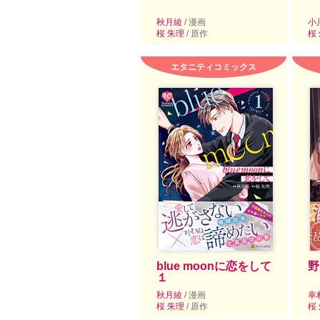
秋月綾
/ 漫画
小
桜 朱理
/ 原作
桜
エタニティコミックス
blue moonに恋をして
野
１
秋月綾
/ 漫画
幸
桜 朱理
/ 原作
桜