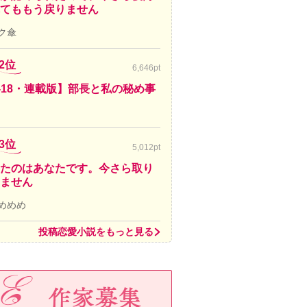
てももう戻りません
ク傘
2位
6,646pt
-18・連載版】部長と私の秘め事
3位
5,012pt
たのはあなたです。今さら取り
ません
めめめ
投稿恋愛小説をもっと見る