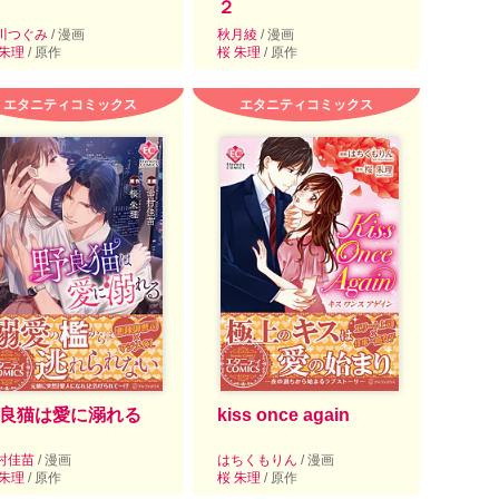
２
川つぐみ
/ 漫画
秋月綾
/ 漫画
 朱理
/ 原作
桜 朱理
/ 原作
エタニティコミックス
エタニティコミックス
良猫は愛に溺れる
kiss once again
村佳苗
/ 漫画
はちくもりん
/ 漫画
 朱理
/ 原作
桜 朱理
/ 原作