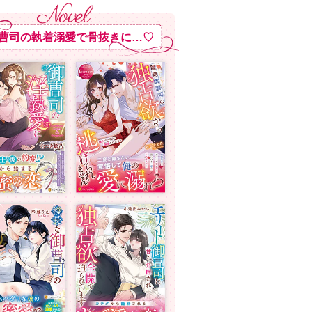
曹司の執着溺愛で骨抜きに…♡