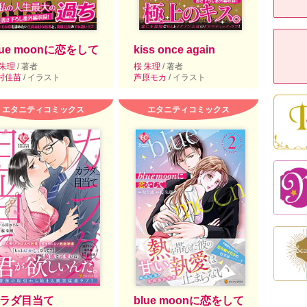
lue moonに恋をして
kiss once again
 朱理
/ 著者
桜 朱理
/ 著者
村佳苗
/ イラスト
芦原モカ
/ イラスト
エタニティコミックス
エタニティコミックス
ラダ目当て
blue moonに恋をして