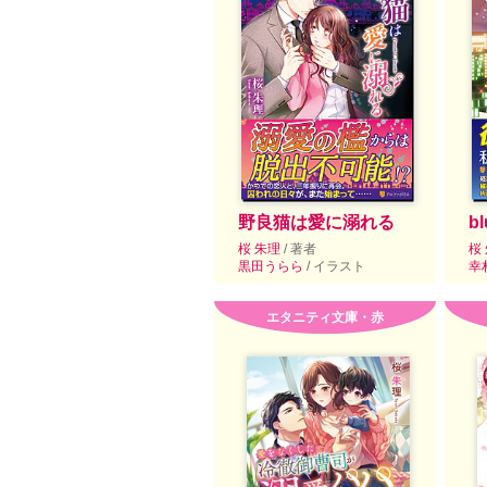
野良猫は愛に溺れる
b
桜 朱理
/ 著者
桜
黒田うらら
/ イラスト
幸
エタニティ文庫・赤