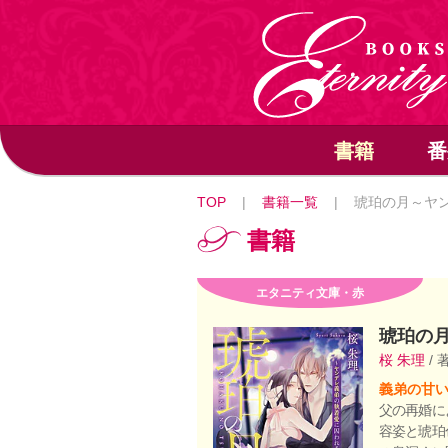
書籍
番
TOP
|
書籍一覧
|
琥珀の月～ヤ
書籍
エタニティ文庫・赤
琥珀の
桜 朱理
/ 
義弟の甘
父の再婚に
容姿と琥珀