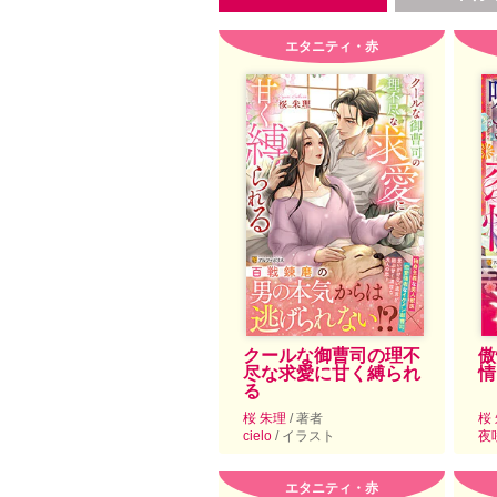
エタニティ・赤
クールな御曹司の理不
傲
尽な求愛に甘く縛られ
情
る
桜 朱理
/ 著者
桜
cielo
/ イラスト
夜
エタニティ・赤