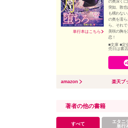
の奥深くに
突如、敦也
も構わない
の奥を濡ら
ら、それで
美咲の胸を
単行本はこちら
恋！
■文庫 ■定
売日は書
amazon
楽天ブ
著者の他の書籍
エタニ
すべて
単行