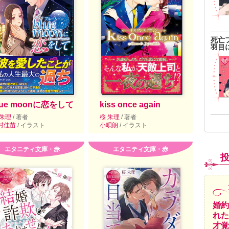
死亡
羽目
lue moonに恋をして
kiss once again
 朱理
/ 著者
桜 朱理
/ 著者
村佳苗
/ イラスト
小唄朗
/ イラスト
エタニティ文庫・赤
エタニティ文庫・赤
婚約
れた
才覚