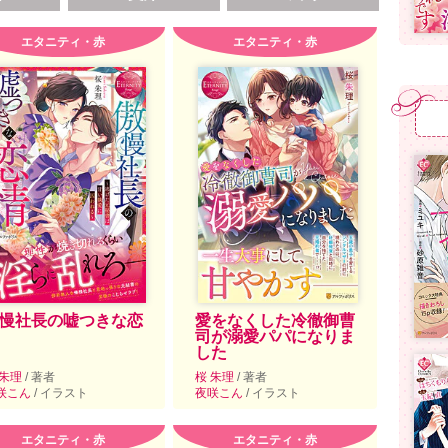
エタニティ・赤
エタニティ・赤
慢社長の嘘つきな恋
愛をなくした冷徹御曹
司が溺愛パパになりま
した
 朱理
/ 著者
桜 朱理
/ 著者
咲こん
/ イラスト
夜咲こん
/ イラスト
エタニティ・赤
エタニティ・赤