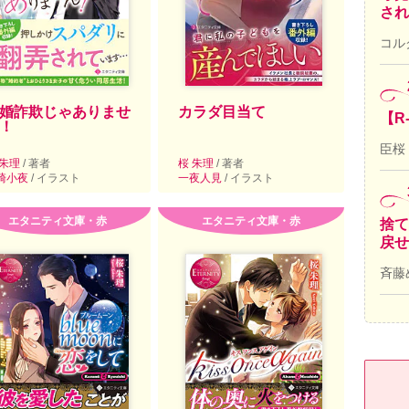
され
コル
婚詐欺じゃありませ
カラダ目当て
【R
！
臣桜
 朱理
/ 著者
桜 朱理
/ 著者
崎小夜
/ イラスト
一夜人見
/ イラスト
エタニティ文庫・赤
エタニティ文庫・赤
捨て
戻せ
斉藤