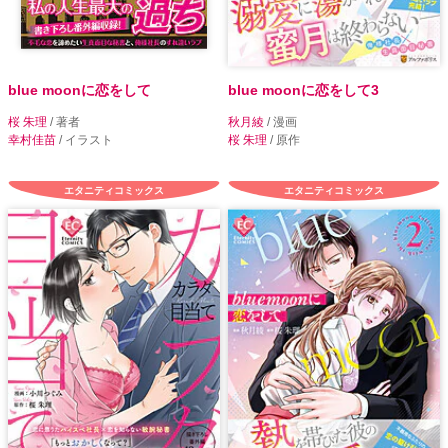
blue moonに恋をして
blue moonに恋をして3
桜 朱理
/ 著者
秋月綾
/ 漫画
幸村佳苗
/ イラスト
桜 朱理
/ 原作
エタニティコミックス
エタニティコミックス