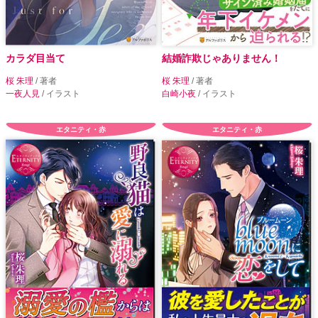
カラダ目当て
結婚詐欺じゃありません！
桜 朱理
/ 著者
桜 朱理
/ 著者
一夜人見
/ イラスト
白崎小夜
/ イラスト
エタニティ・赤
エタニティ・赤