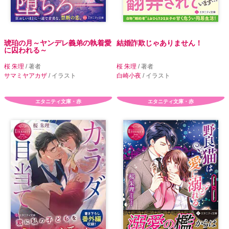
琥珀の月～ヤンデレ義弟の執着愛
結婚詐欺じゃありません！
に囚われる～
桜 朱理
/ 著者
桜 朱理
/ 著者
サマミヤアカザ
/ イラスト
白崎小夜
/ イラスト
エタニティ文庫・赤
エタニティ文庫・赤