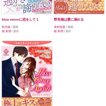
blue moonに恋をして１
野良猫は愛に溺れる
秋月綾
/ 漫画
幸村佳苗
/ 漫画
桜 朱理
/ 原作
桜 朱理
/ 原作
エタニティコミックス