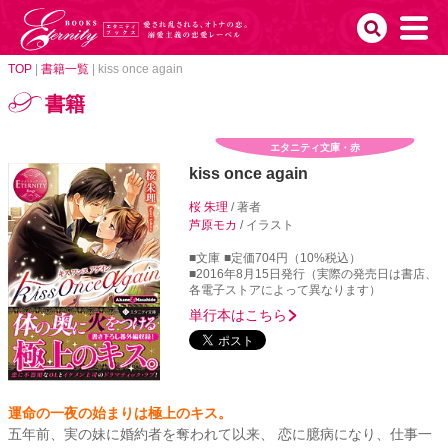
TOP
|
書籍一覧
|
kiss once again
書籍
エタニティ文庫・赤
kiss once again
桜 朱理
/ 著者
芦原モカ
/ イラスト
■文庫
■定価704円（10%税込）
■2016年8月15日発行（実際の発売日は書店、
各電子ストアによって異なります）
単行本はこちら
運命の一夜の始まりは極上のキス。
五年前、実の妹に婚約者を奪われて以来、 恋に臆病になり、仕事一