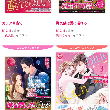
カラダ目当て
野良猫は愛に溺れる
桜 朱理
/ 著者
桜 朱理
/ 著者
一夜人見
/ イラスト
黒田うらら
/ イラスト
エタニティ文庫・赤
エタニティコミックス