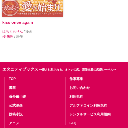
kiss once again
はちくもりん
/ 漫画
桜 朱理
/ 原作
エタニティブックス
〜愛され乱される、オトナの恋。溺愛主義の恋愛レーベル〜
TOP
作家募集
書籍
お問い合わせ
番外編小説
利用規約
公式漫画
アルファコイン利用規約
投稿小説
レンタルサービス利用規約
アニメ
FAQ