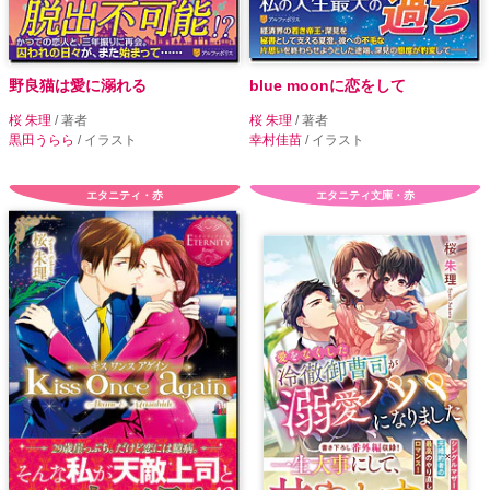
野良猫は愛に溺れる
blue moonに恋をして
桜 朱理
/ 著者
桜 朱理
/ 著者
黒田うらら
/ イラスト
幸村佳苗
/ イラスト
エタニティ・赤
エタニティ文庫・赤