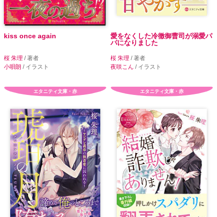
kiss once again
愛をなくした冷徹御曹司が溺愛パ
パになりました
桜 朱理
/ 著者
桜 朱理
/ 著者
小唄朗
/ イラスト
夜咲こん
/ イラスト
エタニティ文庫・赤
エタニティ文庫・赤