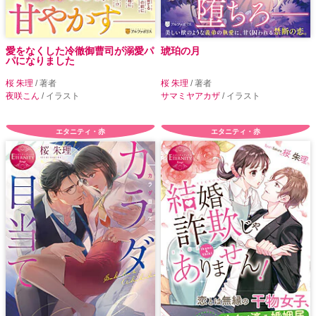
愛をなくした冷徹御曹司が溺愛パ
琥珀の月
パになりました
桜 朱理
/ 著者
桜 朱理
/ 著者
夜咲こん
/ イラスト
サマミヤアカザ
/ イラスト
エタニティ・赤
エタニティ・赤