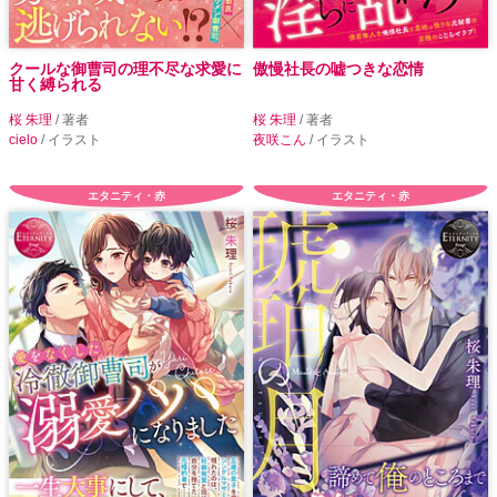
クールな御曹司の理不尽な求愛に
傲慢社長の嘘つきな恋情
甘く縛られる
桜 朱理
/ 著者
桜 朱理
/ 著者
cielo
/ イラスト
夜咲こん
/ イラスト
エタニティ・赤
エタニティ・赤