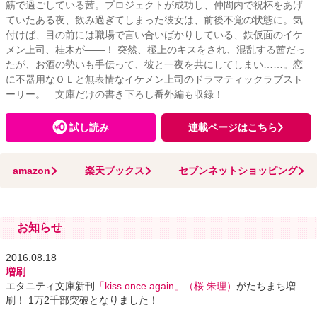
筋で過ごしている茜。プロジェクトが成功し、仲間内で祝杯をあげ
ていたある夜、飲み過ぎてしまった彼女は、前後不覚の状態に。気
付けば、目の前には職場で言い合いばかりしている、鉄仮面のイケ
メン上司、桂木が――！ 突然、極上のキスをされ、混乱する茜だっ
たが、お酒の勢いも手伝って、彼と一夜を共にしてしまい……。恋
に不器用なＯＬと無表情なイケメン上司のドラマティックラブスト
ーリー。 文庫だけの書き下ろし番外編も収録！
試し読み
連載ページはこちら
amazon
楽天ブックス
セブンネットショッピング
お知らせ
2016.08.18
増刷
エタニティ文庫新刊
「kiss once again」（桜 朱理）
がたちまち増
刷！ 1万2千部突破となりました！