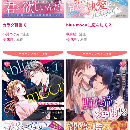
カラダ目当て
blue moonに恋をして２
小川つぐみ
/ 漫画
秋月綾
/ 漫画
桜 朱理
/ 原作
桜 朱理
/ 原作
エタニティコミックス
エタニティコミックス